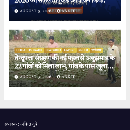
2026 का सफलतापूर्वक आयोजन किया.
AUGUST 5, 2026
ANKIT
CHHATTISHGARH
FEATURED
LATEST
SLIDER
छत्तीसगढ़
तेन्दूपत्ता संग्रहण की नई पहल से अबुझमाड़ के
22 गांवों को मिला लाभ, गांव के पास खुला
फड़, 365 संग्राहकों को मिला सीधा आर्थिक
AUGUST 3, 2026
ANKIT
लाभ.
संपादक : अंकित दुबे