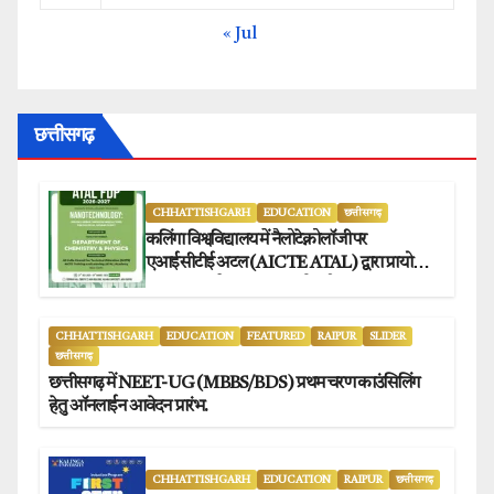
« Jul
छत्तीसगढ़
CHHATTISHGARH
EDUCATION
छत्तीसगढ़
कलिंगा विश्वविद्यालय में नैलोटेक्नोलॉजी पर
एआईसीटीई अटल (AICTE ATAL) द्वारा प्रायोजित
छह दिवसीय फैकल्टी डेवलपमेंट प्रोग्राम का सफल
आयोजन.
CHHATTISHGARH
EDUCATION
FEATURED
RAIPUR
SLIDER
छत्तीसगढ़
छत्तीसगढ़ में NEET-UG (MBBS/BDS) प्रथम चरण काउंसिलिंग
हेतु ऑनलाईन आवेदन प्रारंभ.
CHHATTISHGARH
EDUCATION
RAIPUR
छत्तीसगढ़