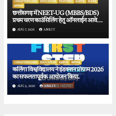
CHHATTISHGARH
EDUCATION
FEATURED
RAIPUR
SLIDER
छत्तीसगढ़
छत्तीसगढ़ में NEET-UG (MBBS/BDS)
प्रथम चरण काउंसिलिंग हेतु ऑनलाईन आवेदन
प्रारंभ.
AUG 7, 2026
ANKIT
CHHATTISHGARH
EDUCATION
RAIPUR
छत्तीसगढ़
कलिंगा विश्वविद्यालय ने इंडक्शन प्रोग्राम 2026
का सफलतापूर्वक आयोजन किया.
AUG 5, 2026
ANKIT