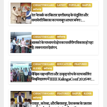
CHHATTISHGARH
LATEST
POPULAR
RAIPUR
छत्तीसगढ़
रेल नेटवर्क का विस्तार छत्तीसगढ़ के संतुलित और
समावेशी विकास का मजबूत आधार बनेगा :
मुख्यमंत्री विष्णुदेव साय
CHHATTISHGARH
छत्तीसगढ़
बालको के माध्यम से क्षेत्र का सर्वांगीण विकास हो रहा
है: लखन लाल देवांगन.
CHHATTISHGARH
EDUCATION
FEATURED
SLIDER
छत्तीसगढ़
वैश्विक सहभागिता और उत्कृष्ट शोध के साथ कलिंगा
विश्वविद्यालय में IEEE KalingaConf 2026 का
सफल समापन.
CHHATTISHGARH
FEATURED
RAIPUR
SLIDER
छत्तीसगढ़
रायपुर , कोरबा, और बिलासपुर, प्रेस क्लब के प्रस्ताव