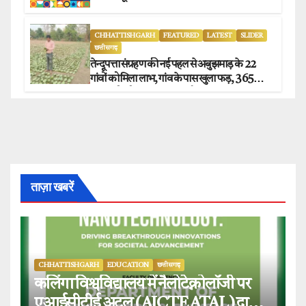
CHHATTISHGARH
FEATURED
LATEST
SLIDER
छत्तीसगढ़
तेन्दूपत्ता संग्रहण की नई पहल से अबुझमाड़ के 22
गांवों को मिला लाभ, गांव के पास खुला फड़, 365
संग्राहकों को मिला सीधा आर्थिक लाभ.
ताज़ा खबरें
CHHATTISHGARH
EDUCATION
छत्तीसगढ़
कलिंगा विश्वविद्यालय में नैलोटेक्नोलॉजी पर
एआईसीटीई अटल (AICTE ATAL) द्वारा