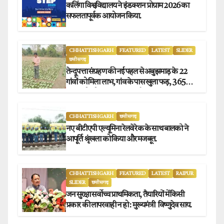
कलिंगा विश्वविद्यालय ने इंडक्शन प्रोग्राम 2026 का
सफलतापूर्वक आयोजन किया.
CHHATTISHGARH
FEATURED
LATEST
SLIDER
छत्तीसगढ़
तेन्दूपत्ता संग्रहण की नई पहल से अबुझमाड़ के 22
गांवों को मिला लाभ, गांव के पास खुला फड़, 365
संग्राहकों को मिला सीधा आर्थिक लाभ.
CHHATTISHGARH
छत्तीसगढ़
नए बीटीएपी एल्यूमिना रेलवे रेक के साथ बालको ने
आपूर्ति श्रृंखला को किया और मजबूत.
CHHATTISHGARH
FEATURED
LATEST
RAIPUR
SLIDER
छत्तीसगढ़
जन सुरक्षा सर्वोच्च प्राथमिकता, तैयारियों में किसी
प्रकार की लापरवाही न हो : मुख्यमंत्री विष्णुदेव साय.