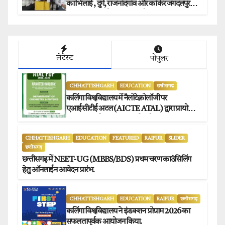
का भिलाई , दुर्ग, राजनांदगांव और कांकेर जगदलपुर
प्रेस क्लब अध्यक्षों ने किया समर्थन.
लेटेस्ट
पोपुलर
CHHATTISHGARH
EDUCATION
छत्तीसगढ़
कलिंगा विश्वविद्यालय में नैलोटेक्नोलॉजी पर
एआईसीटीई अटल (AICTE ATAL) द्वारा प्रायोजित
छह दिवसीय फैकल्टी डेवलपमेंट प्रोग्राम का सफल
आयोजन.
CHHATTISHGARH
EDUCATION
FEATURED
RAIPUR
SLIDER
छत्तीसगढ़
छत्तीसगढ़ में NEET-UG (MBBS/BDS) प्रथम चरण काउंसिलिंग
हेतु ऑनलाईन आवेदन प्रारंभ.
CHHATTISHGARH
EDUCATION
RAIPUR
छत्तीसगढ़
कलिंगा विश्वविद्यालय ने इंडक्शन प्रोग्राम 2026 का
सफलतापूर्वक आयोजन किया.