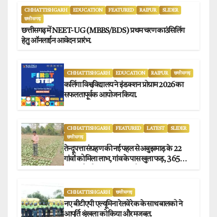
CHHATTISHGARH
EDUCATION
FEATURED
RAIPUR
SLIDER
छत्तीसगढ़
छत्तीसगढ़ में NEET-UG (MBBS/BDS) प्रथम चरण काउंसिलिंग
हेतु ऑनलाईन आवेदन प्रारंभ.
CHHATTISHGARH
EDUCATION
RAIPUR
छत्तीसगढ़
कलिंगा विश्वविद्यालय ने इंडक्शन प्रोग्राम 2026 का
सफलतापूर्वक आयोजन किया.
CHHATTISHGARH
FEATURED
LATEST
SLIDER
छत्तीसगढ़
तेन्दूपत्ता संग्रहण की नई पहल से अबुझमाड़ के 22
गांवों को मिला लाभ, गांव के पास खुला फड़, 365
संग्राहकों को मिला सीधा आर्थिक लाभ.
CHHATTISHGARH
छत्तीसगढ़
नए बीटीएपी एल्यूमिना रेलवे रेक के साथ बालको ने
आपूर्ति श्रृंखला को किया और मजबूत.