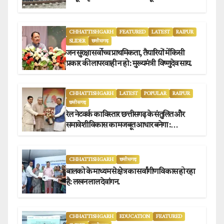
CHHATTISHGARH
FEATURED
LATEST
RAIPUR
SLIDER
छत्तीसगढ़
जन सुरक्षा सर्वोच्च प्राथमिकता, तैयारियों में किसी
प्रकार की लापरवाही न हो : मुख्यमंत्री विष्णुदेव साय.
CHHATTISHGARH
LATEST
POPULAR
RAIPUR
छत्तीसगढ़
रेल नेटवर्क का विस्तार छत्तीसगढ़ के संतुलित और
समावेशी विकास का मजबूत आधार बनेगा :
मुख्यमंत्री विष्णुदेव साय
CHHATTISHGARH
छत्तीसगढ़
बालको के माध्यम से क्षेत्र का सर्वांगीण विकास हो रहा
है: लखन लाल देवांगन.
CHHATTISHGARH
EDUCATION
FEATURED