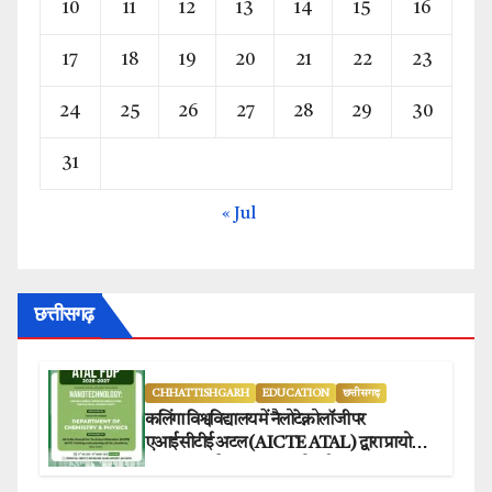
10
11
12
13
14
15
16
17
18
19
20
21
22
23
24
25
26
27
28
29
30
31
« Jul
छत्तीसगढ़
CHHATTISHGARH
EDUCATION
छत्तीसगढ़
कलिंगा विश्वविद्यालय में नैलोटेक्नोलॉजी पर
एआईसीटीई अटल (AICTE ATAL) द्वारा प्रायोजित
छह दिवसीय फैकल्टी डेवलपमेंट प्रोग्राम का सफल
आयोजन.