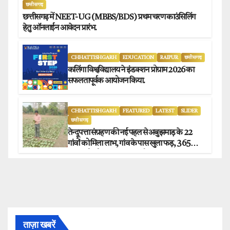
छत्तीसगढ़
छत्तीसगढ़ में NEET-UG (MBBS/BDS) प्रथम चरण काउंसिलिंग
हेतु ऑनलाईन आवेदन प्रारंभ.
CHHATTISHGARH
EDUCATION
RAIPUR
छत्तीसगढ़
कलिंगा विश्वविद्यालय ने इंडक्शन प्रोग्राम 2026 का
सफलतापूर्वक आयोजन किया.
CHHATTISHGARH
FEATURED
LATEST
SLIDER
छत्तीसगढ़
तेन्दूपत्ता संग्रहण की नई पहल से अबुझमाड़ के 22
गांवों को मिला लाभ, गांव के पास खुला फड़, 365
संग्राहकों को मिला सीधा आर्थिक लाभ.
ताज़ा खबरें