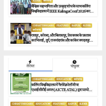
SLIDER
छत्तीसगढ़
वैश्विक सहभागिता और उत्कृष्ट शोध के साथ कलिंगा
विश्वविद्यालय में IEEE KalingaConf 2026 का
सफल समापन.
CHHATTISHGARH
FEATURED
RAIPUR
SLIDER
छत्तीसगढ़
रायपुर , कोरबा, और बिलासपुर, प्रेस क्लब के प्रस्ताव
का भिलाई , दुर्ग, राजनांदगांव और कांकेर जगदलपुर
प्रेस क्लब अध्यक्षों ने किया समर्थन.
लेटेस्ट
पोपुलर
CHHATTISHGARH
EDUCATION
छत्तीसगढ़
कलिंगा विश्वविद्यालय में नैलोटेक्नोलॉजी पर
एआईसीटीई अटल (AICTE ATAL) द्वारा प्रायोजित
छह दिवसीय फैकल्टी डेवलपमेंट प्रोग्राम का सफल
आयोजन.
CHHATTISHGARH
EDUCATION
FEATURED
RAIPUR
SLIDER