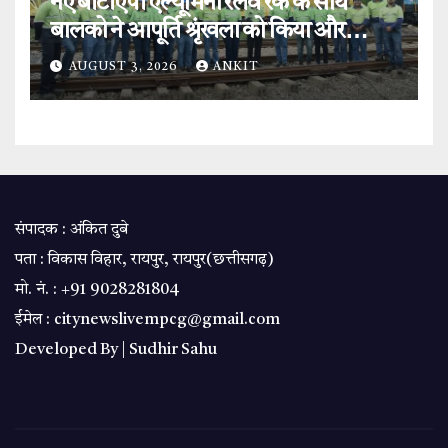
नए बीटीएपी एल्यूमिना रेलवे रेक के साथ
बालको ने आपूर्ति श्रृंखला को किया और
मजबूत.
AUGUST 3, 2026
ANKIT
संपादक : अंकित दुबे
पता : विकास विहार, रायपुर, रायपुर(छत्तीसगढ़)
मो. नं. : +91 9028281804
ईमेल : citynewslivempcg@gmail.com
Developed By |
Sudhir Sahu