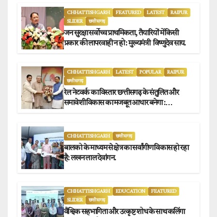
CHHATTISHGARH
FEATURED
LATEST
RAIPUR
SLIDER
छत्तीसगढ़
जन सुरक्षा सर्वोच्च प्राथमिकता, तैयारियों में किसी
प्रकार की लापरवाही न हो : मुख्यमंत्री विष्णुदेव साय.
CHHATTISHGARH
LATEST
POPULAR
RAIPUR
छत्तीसगढ़
रेल नेटवर्क का विस्तार छत्तीसगढ़ के संतुलित और
समावेशी विकास का मजबूत आधार बनेगा :
मुख्यमंत्री विष्णुदेव साय
CHHATTISHGARH
छत्तीसगढ़
बालको के माध्यम से क्षेत्र का सर्वांगीण विकास हो रहा
है: लखन लाल देवांगन.
CHHATTISHGARH
EDUCATION
FEATURED
SLIDER
छत्तीसगढ़
वैश्विक सहभागिता और उत्कृष्ट शोध के साथ कलिंगा