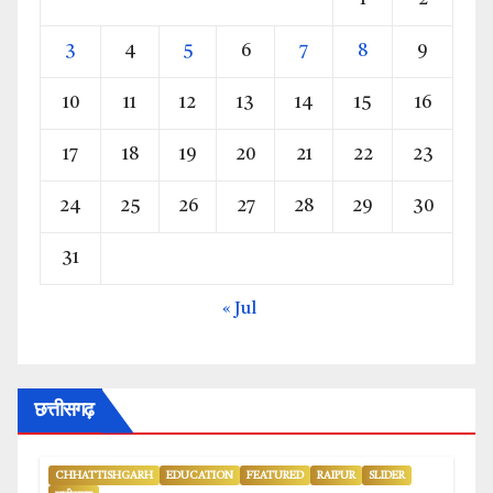
3
4
5
6
7
8
9
10
11
12
13
14
15
16
17
18
19
20
21
22
23
24
25
26
27
28
29
30
31
« Jul
छत्तीसगढ़
CHHATTISHGARH
EDUCATION
FEATURED
RAIPUR
SLIDER