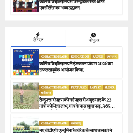
कलिंगा विश्वविद्यालय में ‘अल्ट्राटेक सेंटर ऑफ
एक्सीलेंस’ का भव्य उद्घाटन.
लेटेस्ट
पोपुलर
CHHATTISHGARH
EDUCATION
RAIPUR
छत्तीसगढ़
कलिंगा विश्वविद्यालय ने इंडक्शन प्रोग्राम 2026 का
सफलतापूर्वक आयोजन किया.
CHHATTISHGARH
FEATURED
LATEST
SLIDER
छत्तीसगढ़
तेन्दूपत्ता संग्रहण की नई पहल से अबुझमाड़ के 22
गांवों को मिला लाभ, गांव के पास खुला फड़, 365
संग्राहकों को मिला सीधा आर्थिक लाभ.
CHHATTISHGARH
छत्तीसगढ़
नए बीटीएपी एल्यूमिना रेलवे रेक के साथ बालको ने