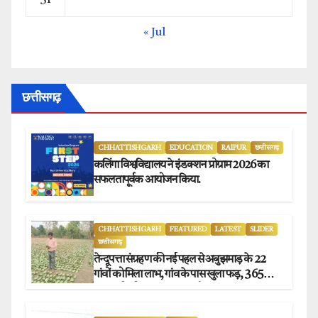
« Jul
छत्तीसगढ़
CHHATTISHGARH
EDUCATION
RAIPUR
छत्तीसगढ़
कलिंगा विश्वविद्यालय ने इंडक्शन प्रोग्राम 2026 का
सफलतापूर्वक आयोजन किया.
CHHATTISHGARH
FEATURED
LATEST
SLIDER
छत्तीसगढ़
तेन्दूपत्ता संग्रहण की नई पहल से अबुझमाड़ के 22
गांवों को मिला लाभ, गांव के पास खुला फड़, 365
संग्राहकों को मिला सीधा आर्थिक लाभ.