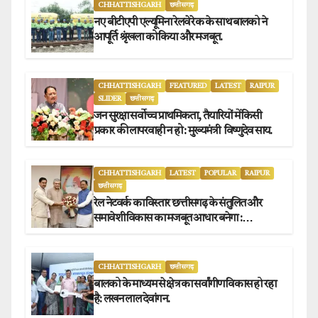
CHHATTISHGARH
छत्तीसगढ़
नए बीटीएपी एल्यूमिना रेलवे रेक के साथ बालको ने
आपूर्ति श्रृंखला को किया और मजबूत.
CHHATTISHGARH
FEATURED
LATEST
RAIPUR
SLIDER
छत्तीसगढ़
जन सुरक्षा सर्वोच्च प्राथमिकता, तैयारियों में किसी
प्रकार की लापरवाही न हो : मुख्यमंत्री विष्णुदेव साय.
CHHATTISHGARH
LATEST
POPULAR
RAIPUR
छत्तीसगढ़
रेल नेटवर्क का विस्तार छत्तीसगढ़ के संतुलित और
समावेशी विकास का मजबूत आधार बनेगा :
मुख्यमंत्री विष्णुदेव साय
CHHATTISHGARH
छत्तीसगढ़
बालको के माध्यम से क्षेत्र का सर्वांगीण विकास हो रहा
है: लखन लाल देवांगन.