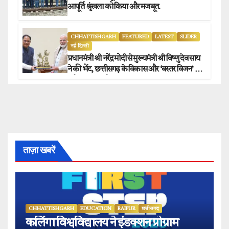
आपूर्ति श्रृंखला को किया और मजबूत.
CHHATTISHGARH
FEATURED
LATEST
SLIDER
नई दिल्ली
प्रधानमंत्री श्री नरेंद्र मोदी से मुख्यमंत्री श्री विष्णु देव साय
ने की भेंट, छत्तीसगढ़ के विकास और ‘बस्तर विजन’ पर
हुई विस्तृत चर्चा.
ताज़ा खबरें
CHHATTISHGARH
EDUCATION
RAIPUR
छत्तीसगढ़
कलिंगा विश्वविद्यालय ने इंडक्शन प्रोग्राम