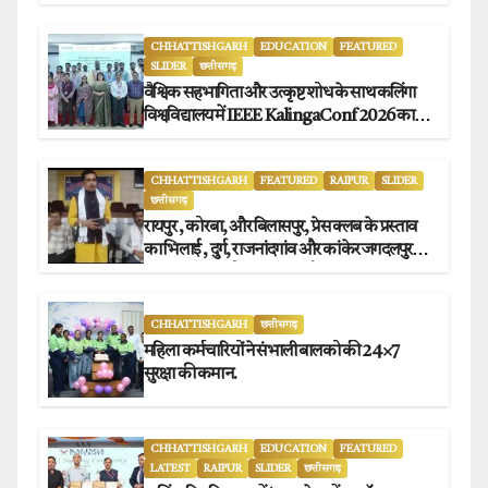
CHHATTISHGARH
EDUCATION
FEATURED
SLIDER
छत्तीसगढ़
वैश्विक सहभागिता और उत्कृष्ट शोध के साथ कलिंगा
विश्वविद्यालय में IEEE KalingaConf 2026 का
सफल समापन.
CHHATTISHGARH
FEATURED
RAIPUR
SLIDER
छत्तीसगढ़
रायपुर , कोरबा, और बिलासपुर, प्रेस क्लब के प्रस्ताव
का भिलाई , दुर्ग, राजनांदगांव और कांकेर जगदलपुर
प्रेस क्लब अध्यक्षों ने किया समर्थन.
CHHATTISHGARH
छत्तीसगढ़
महिला कर्मचारियों ने संभाली बालको की 24×7
सुरक्षा की कमान.
CHHATTISHGARH
EDUCATION
FEATURED
LATEST
RAIPUR
SLIDER
छत्तीसगढ़