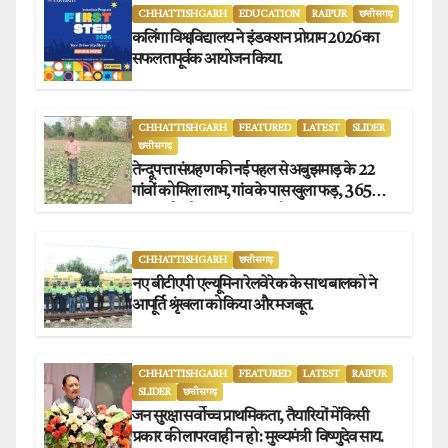
CHHATTISHGARH
EDUCATION
RAIPUR
छत्तीसगढ़
कलिंगा विश्वविद्यालय ने इंडक्शन प्रोग्राम 2026 का
सफलतापूर्वक आयोजन किया.
CHHATTISHGARH
FEATURED
LATEST
SLIDER
छत्तीसगढ़
तेन्दूपत्ता संग्रहण की नई पहल से अबुझमाड़ के 22
गांवों को मिला लाभ, गांव के पास खुला फड़, 365
संग्राहकों को मिला सीधा आर्थिक लाभ.
CHHATTISHGARH
छत्तीसगढ़
नए बीटीएपी एल्यूमिना रेलवे रेक के साथ बालको ने
आपूर्ति श्रृंखला को किया और मजबूत.
CHHATTISHGARH
FEATURED
LATEST
RAIPUR
SLIDER
छत्तीसगढ़
जन सुरक्षा सर्वोच्च प्राथमिकता, तैयारियों में किसी
प्रकार की लापरवाही न हो : मुख्यमंत्री विष्णुदेव साय.