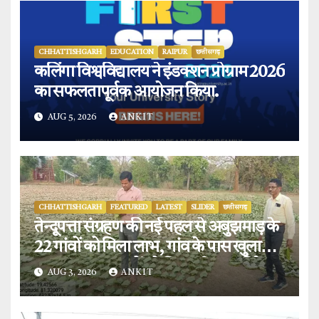
CHHATTISHGARH
EDUCATION
RAIPUR
छत्तीसगढ़
कलिंगा विश्वविद्यालय ने इंडक्शन प्रोग्राम 2026
का सफलतापूर्वक आयोजन किया.
AUG 5, 2026
ANKIT
CHHATTISHGARH
FEATURED
LATEST
SLIDER
छत्तीसगढ़
तेन्दूपत्ता संग्रहण की नई पहल से अबुझमाड़ के
22 गांवों को मिला लाभ, गांव के पास खुला
फड़, 365 संग्राहकों को मिला सीधा आर्थिक
AUG 3, 2026
ANKIT
लाभ.