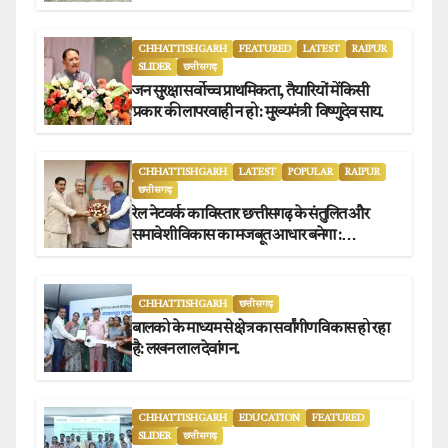
CHHATTISHGARH
FEATURED
LATEST
RAIPUR
SLIDER
छत्तीसगढ़
जन सुरक्षा सर्वोच्च प्राथमिकता, तैयारियों में किसी
प्रकार की लापरवाही न हो : मुख्यमंत्री विष्णुदेव साय.
CHHATTISHGARH
LATEST
POPULAR
RAIPUR
छत्तीसगढ़
रेल नेटवर्क का विस्तार छत्तीसगढ़ के संतुलित और
समावेशी विकास का मजबूत आधार बनेगा :
मुख्यमंत्री विष्णुदेव साय
CHHATTISHGARH
छत्तीसगढ़
बालको के माध्यम से क्षेत्र का सर्वांगीण विकास हो रहा
है: लखन लाल देवांगन.
CHHATTISHGARH
EDUCATION
FEATURED
SLIDER
छत्तीसगढ़