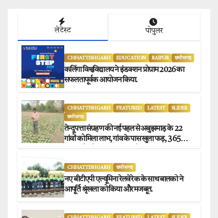
लेटेस्ट
पोपुलर
CHHATTISHGARH
EDUCATION
RAIPUR
छत्तीसगढ़
कलिंगा विश्वविद्यालय ने इंडक्शन प्रोग्राम 2026 का
सफलतापूर्वक आयोजन किया.
CHHATTISHGARH
FEATURED
LATEST
SLIDER
छत्तीसगढ़
तेन्दूपत्ता संग्रहण की नई पहल से अबुझमाड़ के 22
गांवों को मिला लाभ, गांव के पास खुला फड़, 365
संग्राहकों को मिला सीधा आर्थिक लाभ.
CHHATTISHGARH
छत्तीसगढ़
नए बीटीएपी एल्यूमिना रेलवे रेक के साथ बालको ने
आपूर्ति श्रृंखला को किया और मजबूत.
CHHATTISHGARH
FEATURED
LATEST
SLIDER