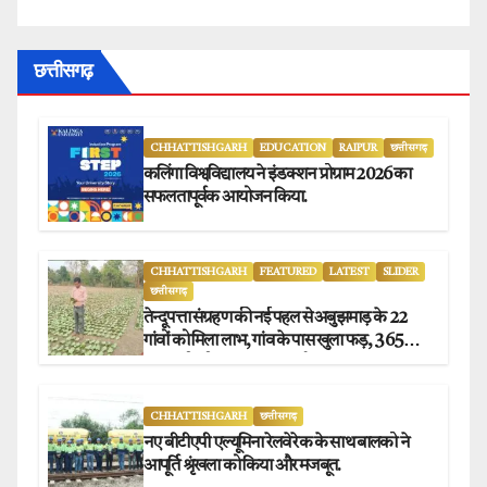
छत्तीसगढ़
CHHATTISHGARH
EDUCATION
RAIPUR
छत्तीसगढ़
कलिंगा विश्वविद्यालय ने इंडक्शन प्रोग्राम 2026 का
सफलतापूर्वक आयोजन किया.
CHHATTISHGARH
FEATURED
LATEST
SLIDER
छत्तीसगढ़
तेन्दूपत्ता संग्रहण की नई पहल से अबुझमाड़ के 22
गांवों को मिला लाभ, गांव के पास खुला फड़, 365
संग्राहकों को मिला सीधा आर्थिक लाभ.
CHHATTISHGARH
छत्तीसगढ़
नए बीटीएपी एल्यूमिना रेलवे रेक के साथ बालको ने
आपूर्ति श्रृंखला को किया और मजबूत.