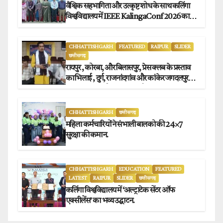
वैश्विक सहभागिता और उत्कृष्ट शोध के साथ कलिंगा
विश्वविद्यालय में IEEE KalingaConf 2026 का
सफल समापन.
CHHATTISHGARH
FEATURED
RAIPUR
SLIDER
छत्तीसगढ़
रायपुर , कोरबा, और बिलासपुर, प्रेस क्लब के प्रस्ताव
का भिलाई , दुर्ग, राजनांदगांव और कांकेर जगदलपुर
प्रेस क्लब अध्यक्षों ने किया समर्थन.
CHHATTISHGARH
छत्तीसगढ़
महिला कर्मचारियों ने संभाली बालको की 24×7
सुरक्षा की कमान.
CHHATTISHGARH
EDUCATION
FEATURED
LATEST
RAIPUR
SLIDER
छत्तीसगढ़
कलिंगा विश्वविद्यालय में ‘अल्ट्राटेक सेंटर ऑफ
एक्सीलेंस’ का भव्य उद्घाटन.