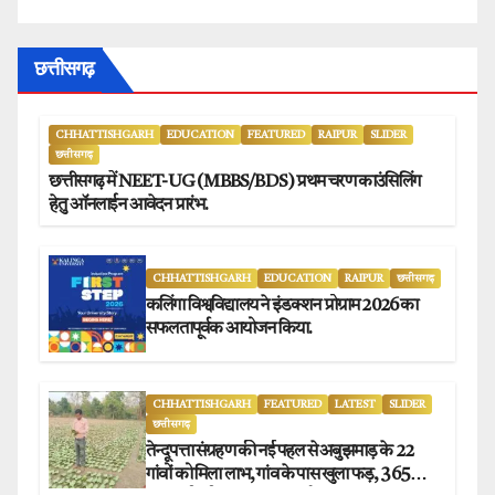
छत्तीसगढ़
CHHATTISHGARH
EDUCATION
FEATURED
RAIPUR
SLIDER
छत्तीसगढ़
छत्तीसगढ़ में NEET-UG (MBBS/BDS) प्रथम चरण काउंसिलिंग
हेतु ऑनलाईन आवेदन प्रारंभ.
CHHATTISHGARH
EDUCATION
RAIPUR
छत्तीसगढ़
कलिंगा विश्वविद्यालय ने इंडक्शन प्रोग्राम 2026 का
सफलतापूर्वक आयोजन किया.
CHHATTISHGARH
FEATURED
LATEST
SLIDER
छत्तीसगढ़
तेन्दूपत्ता संग्रहण की नई पहल से अबुझमाड़ के 22
गांवों को मिला लाभ, गांव के पास खुला फड़, 365