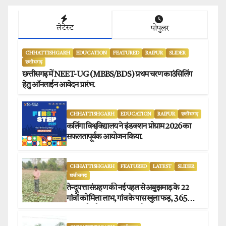
लेटेस्ट
पोपुलर
CHHATTISHGARH
EDUCATION
FEATURED
RAIPUR
SLIDER
छत्तीसगढ़
छत्तीसगढ़ में NEET-UG (MBBS/BDS) प्रथम चरण काउंसिलिंग
हेतु ऑनलाईन आवेदन प्रारंभ.
CHHATTISHGARH
EDUCATION
RAIPUR
छत्तीसगढ़
कलिंगा विश्वविद्यालय ने इंडक्शन प्रोग्राम 2026 का
सफलतापूर्वक आयोजन किया.
CHHATTISHGARH
FEATURED
LATEST
SLIDER
छत्तीसगढ़
तेन्दूपत्ता संग्रहण की नई पहल से अबुझमाड़ के 22
गांवों को मिला लाभ, गांव के पास खुला फड़, 365
संग्राहकों को मिला सीधा आर्थिक लाभ.