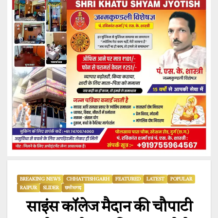
BREAKING NEWS
CHHATTISHGARH
FEATURED
LATEST
POPULAR
RAIPUR
SLIDER
छत्तीसगढ़
साइंस कॉलेज मैदान की चौपाटी