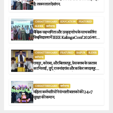
है: लखन लाल देवांगन.
CHHATTISHGARH
EDUCATION
FEATURED
SLIDER
छत्तीसगढ़
वैश्विक सहभागिता और उत्कृष्ट शोध के साथ कलिंगा
विश्वविद्यालय में IEEE KalingaConf 2026 का
सफल समापन.
CHHATTISHGARH
FEATURED
RAIPUR
SLIDER
छत्तीसगढ़
रायपुर , कोरबा, और बिलासपुर, प्रेस क्लब के प्रस्ताव
का भिलाई , दुर्ग, राजनांदगांव और कांकेर जगदलपुर
प्रेस क्लब अध्यक्षों ने किया समर्थन.
CHHATTISHGARH
छत्तीसगढ़
महिला कर्मचारियों ने संभाली बालको की 24×7
सुरक्षा की कमान.