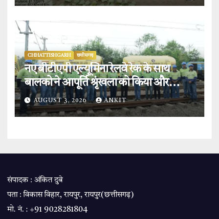
CHHATTISHGARH
छत्तीसगढ़
नए बीटीएपी एल्यूमिना रेलवे रेक के साथ
बालको ने आपूर्ति श्रृंखला को किया और
मजबूत.
AUGUST 3, 2026
ANKIT
संपादक : अंकित दुबे
पता : विकास विहार, रायपुर, रायपुर(छत्तीसगढ़)
मो. नं. : +91 9028281804