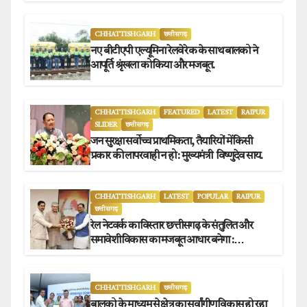
संग्राहकों को मिला सीधा आर्थिक लाभ.
CHHATTISHGARH
छत्तीसगढ़
नए बीटीएपी एल्यूमिना रेलवे रेक के साथ बालको ने
आपूर्ति श्रृंखला को किया और मजबूत.
CHHATTISHGARH
FEATURED
LATEST
RAIPUR
SLIDER
छत्तीसगढ़
जन सुरक्षा सर्वोच्च प्राथमिकता, तैयारियों में किसी
प्रकार की लापरवाही न हो : मुख्यमंत्री विष्णुदेव साय.
CHHATTISHGARH
LATEST
POPULAR
RAIPUR
छत्तीसगढ़
रेल नेटवर्क का विस्तार छत्तीसगढ़ के संतुलित और
समावेशी विकास का मजबूत आधार बनेगा :
मुख्यमंत्री विष्णुदेव साय
CHHATTISHGARH
छत्तीसगढ़
बालको के माध्यम से क्षेत्र का सर्वांगीण विकास हो रहा