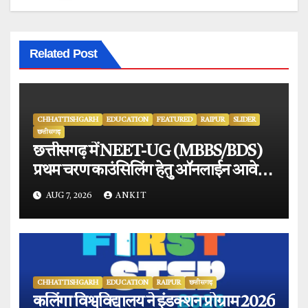
Related Post
CHHATTISHGARH
EDUCATION
FEATURED
RAIPUR
SLIDER
छत्तीसगढ़
छत्तीसगढ़ में NEET-UG (MBBS/BDS)
प्रथम चरण काउंसिलिंग हेतु ऑनलाईन आवेदन
प्रारंभ.
AUG 7, 2026
ANKIT
CHHATTISHGARH
EDUCATION
RAIPUR
छत्तीसगढ़
कलिंगा विश्वविद्यालय ने इंडक्शन प्रोग्राम 2026