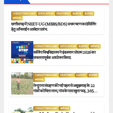
CHHATTISHGARH
EDUCATION
FEATURED
RAIPUR
SLIDER
छत्तीसगढ़
छत्तीसगढ़ में NEET-UG (MBBS/BDS) प्रथम चरण काउंसिलिंग
हेतु ऑनलाईन आवेदन प्रारंभ.
CHHATTISHGARH
EDUCATION
RAIPUR
छत्तीसगढ़
कलिंगा विश्वविद्यालय ने इंडक्शन प्रोग्राम 2026 का
सफलतापूर्वक आयोजन किया.
CHHATTISHGARH
FEATURED
LATEST
SLIDER
छत्तीसगढ़
तेन्दूपत्ता संग्रहण की नई पहल से अबुझमाड़ के 22
गांवों को मिला लाभ, गांव के पास खुला फड़, 365
संग्राहकों को मिला सीधा आर्थिक लाभ.
CHHATTISHGARH
छत्तीसगढ़