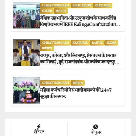
CHHATTISHGARH
EDUCATION
FEATURED
SLIDER
छत्तीसगढ़
वैश्विक सहभागिता और उत्कृष्ट शोध के साथ कलिंगा
विश्वविद्यालय में IEEE KalingaConf 2026 का
सफल समापन.
CHHATTISHGARH
FEATURED
RAIPUR
SLIDER
छत्तीसगढ़
रायपुर , कोरबा, और बिलासपुर, प्रेस क्लब के प्रस्ताव
का भिलाई , दुर्ग, राजनांदगांव और कांकेर जगदलपुर
प्रेस क्लब अध्यक्षों ने किया समर्थन.
CHHATTISHGARH
छत्तीसगढ़
महिला कर्मचारियों ने संभाली बालको की 24×7
सुरक्षा की कमान.
लेटेस्ट
पोपुलर