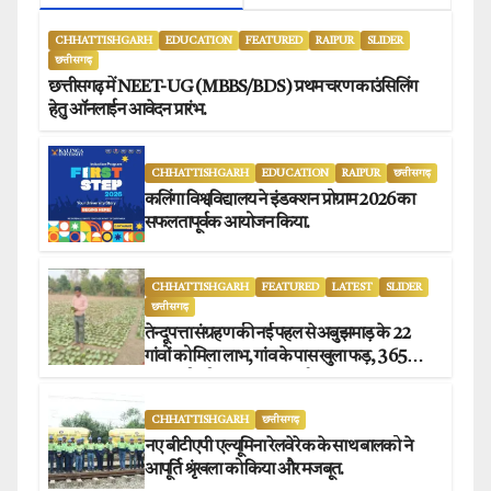
CHHATTISHGARH
EDUCATION
FEATURED
RAIPUR
SLIDER
छत्तीसगढ़
छत्तीसगढ़ में NEET-UG (MBBS/BDS) प्रथम चरण काउंसिलिंग
हेतु ऑनलाईन आवेदन प्रारंभ.
CHHATTISHGARH
EDUCATION
RAIPUR
छत्तीसगढ़
कलिंगा विश्वविद्यालय ने इंडक्शन प्रोग्राम 2026 का
सफलतापूर्वक आयोजन किया.
CHHATTISHGARH
FEATURED
LATEST
SLIDER
छत्तीसगढ़
तेन्दूपत्ता संग्रहण की नई पहल से अबुझमाड़ के 22
गांवों को मिला लाभ, गांव के पास खुला फड़, 365
संग्राहकों को मिला सीधा आर्थिक लाभ.
CHHATTISHGARH
छत्तीसगढ़
नए बीटीएपी एल्यूमिना रेलवे रेक के साथ बालको ने
आपूर्ति श्रृंखला को किया और मजबूत.