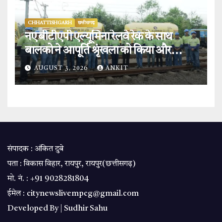
CHHATTISHGARH
छत्तीसगढ़
नए बीटीएपी एल्यूमिना रेलवे रेक के साथ
बालको ने आपूर्ति श्रृंखला को किया और
मजबूत.
AUGUST 3, 2026
ANKIT
संपादक : अंकित दुबे
पता : विकास विहार, रायपुर, रायपुर(छत्तीसगढ़)
मो. नं. : +91 9028281804
ईमेल : citynewslivempcg@gmail.com
Developed By |
Sudhir Sahu