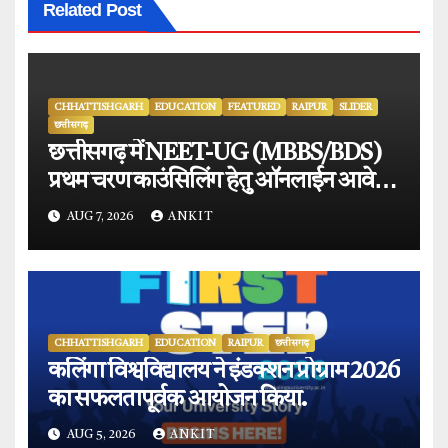
Related Post
CHHATTISHGARH
EDUCATION
FEATURED
RAIPUR
SLIDER
छत्तीसगढ़
छत्तीसगढ़ में NEET-UG (MBBS/BDS)
प्रथम चरण काउंसिलिंग हेतु ऑनलाईन आवेदन
प्रारंभ.
AUG 7, 2026
ANKIT
CHHATTISHGARH
EDUCATION
RAIPUR
छत्तीसगढ़
कलिंगा विश्वविद्यालय ने इंडक्शन प्रोग्राम 2026
का सफलतापूर्वक आयोजन किया.
AUG 5, 2026
ANKIT