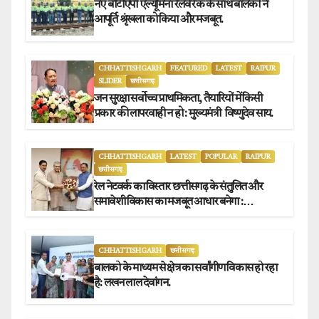
नए बीटीएपी एल्यूमिना रेलवे रेक के साथ बालको ने
आपूर्ति श्रृंखला को किया और मजबूत.
CHHATTISHGARH
FEATURED
LATEST
RAIPUR
SLIDER
छत्तीसगढ़
जन सुरक्षा सर्वोच्च प्राथमिकता, तैयारियों में किसी
प्रकार की लापरवाही न हो : मुख्यमंत्री विष्णुदेव साय.
CHHATTISHGARH
LATEST
POPULAR
RAIPUR
छत्तीसगढ़
रेल नेटवर्क का विस्तार छत्तीसगढ़ के संतुलित और
समावेशी विकास का मजबूत आधार बनेगा :
मुख्यमंत्री विष्णुदेव साय
CHHATTISHGARH
छत्तीसगढ़
बालको के माध्यम से क्षेत्र का सर्वांगीण विकास हो रहा
है: लखन लाल देवांगन.