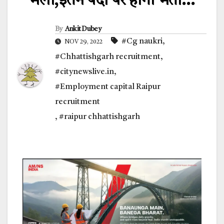
मेला,इतने पदों पर होगी भर्ती…
By
Ankit Dubey
#Cg naukri
,
NOV 29, 2022
#Chhattishgarh recruitment
,
#citynewslive.in
,
#Employment capital Raipur
recruitment
,
#raipur chhattishgarh