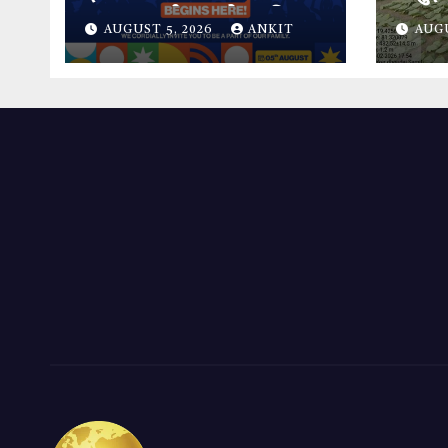
सफलतापूर्वक आयोजन किया.
लाभ, 
AUGUST 5, 2026
ANKIT
AUGU
365 सं
आर्थि