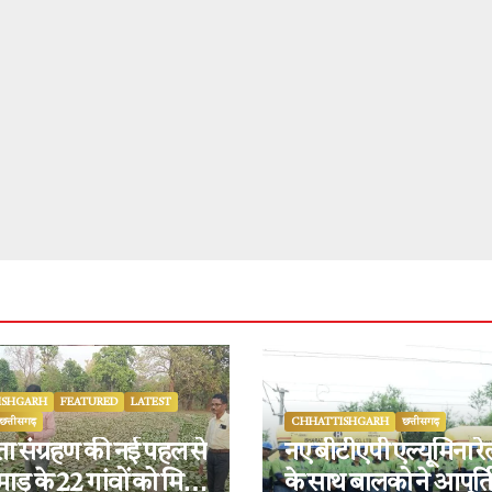
ISHGARH
FEATURED
LATEST
छत्तीसगढ़
CHHATTISHGARH
छत्तीसगढ़
पत्ता संग्रहण की नई पहल से
नए बीटीएपी एल्यूमिना रे
ड़ के 22 गांवों को मिला
के साथ बालको ने आपूर्त