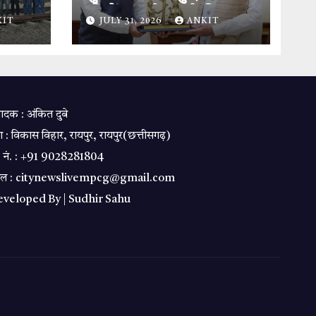
जबूत.
की भेंट, छत्तीसगढ़ के विकास
KIT
JULY 31, 2026
ANKIT
और ‘बस्तर विजन’ पर हुई
विस्तृत चर्चा.
पादक : अंकित दुबे
ा : विकास विहार, रायपुर, रायपुर(छत्तीसगढ़)
. नं. : +91 9028281804
ेल : citynewslivempcg@gmail.com
veloped By |
Sudhir Sahu