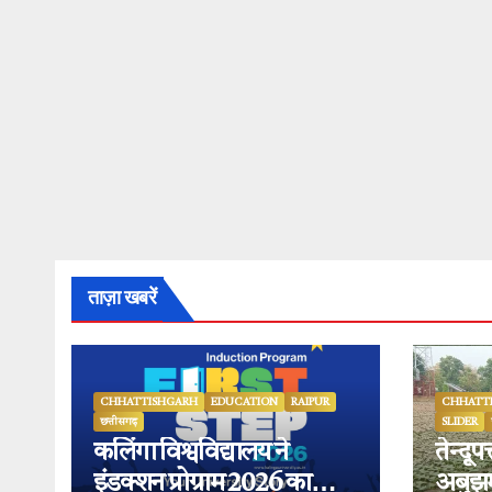
ताज़ा खबरें
CHHATTISHGARH
EDUCATION
RAIPUR
CHHATT
छत्तीसगढ़
SLIDER
कलिंगा विश्वविद्यालय ने
तेन्दू
इंडक्शन प्रोग्राम 2026 का
अबुझमा