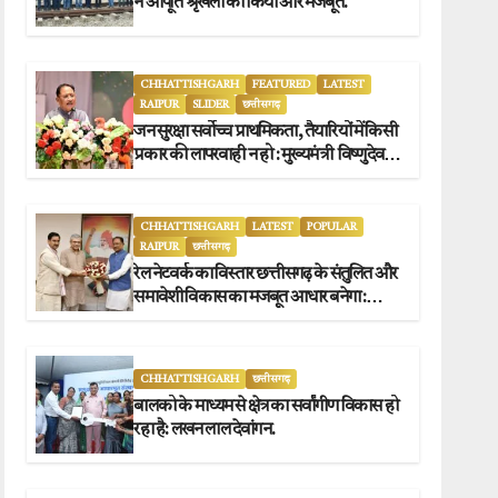
ने आपूर्ति श्रृंखला को किया और मजबूत.
CHHATTISHGARH
FEATURED
LATEST
RAIPUR
SLIDER
छत्तीसगढ़
जन सुरक्षा सर्वोच्च प्राथमिकता, तैयारियों में किसी
प्रकार की लापरवाही न हो : मुख्यमंत्री विष्णुदेव
साय.
CHHATTISHGARH
LATEST
POPULAR
RAIPUR
छत्तीसगढ़
रेल नेटवर्क का विस्तार छत्तीसगढ़ के संतुलित और
समावेशी विकास का मजबूत आधार बनेगा :
मुख्यमंत्री विष्णुदेव साय
CHHATTISHGARH
छत्तीसगढ़
बालको के माध्यम से क्षेत्र का सर्वांगीण विकास हो
रहा है: लखन लाल देवांगन.