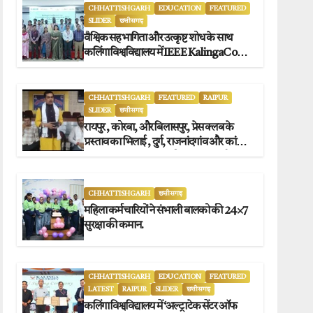
CHHATTISHGARH
EDUCATION
FEATURED
SLIDER
छत्तीसगढ़
वैश्विक सहभागिता और उत्कृष्ट शोध के साथ
कलिंगा विश्वविद्यालय में IEEE KalingaConf
2026 का सफल समापन.
CHHATTISHGARH
FEATURED
RAIPUR
SLIDER
छत्तीसगढ़
रायपुर , कोरबा, और बिलासपुर, प्रेस क्लब के
प्रस्ताव का भिलाई , दुर्ग, राजनांदगांव और कांकेर
जगदलपुर प्रेस क्लब अध्यक्षों ने किया समर्थन.
CHHATTISHGARH
छत्तीसगढ़
महिला कर्मचारियों ने संभाली बालको की 24×7
सुरक्षा की कमान.
CHHATTISHGARH
EDUCATION
FEATURED
LATEST
RAIPUR
SLIDER
छत्तीसगढ़
कलिंगा विश्वविद्यालय में ‘अल्ट्राटेक सेंटर ऑफ