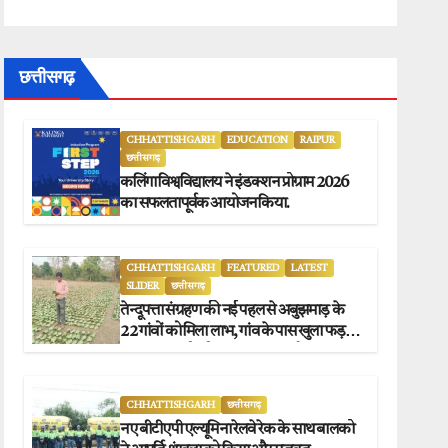
छत्तीसगढ़
CHHATTISHGARH
EDUCATION
RAIPUR
छत्तीसगढ़
कलिंगा विश्वविद्यालय ने इंडक्शन प्रोग्राम 2026
का सफलतापूर्वक आयोजन किया.
CHHATTISHGARH
FEATURED
LATEST
SLIDER
छत्तीसगढ़
तेन्दूपत्ता संग्रहण की नई पहल से अबुझमाड़ के
22 गांवों को मिला लाभ, गांव के पास खुला फड़,
365 संग्राहकों को मिला सीधा आर्थिक लाभ.
CHHATTISHGARH
छत्तीसगढ़
नए बीटीएपी एल्यूमिना रेलवे रेक के साथ बालको