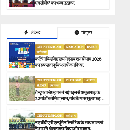
एक्सीलेंस’ का भव्य उद्घाटन.
लेटेस्ट
पोपुलर
CHHATTISHGARH
EDUCATION
RAIPUR
छत्तीसगढ़
कलिंगा विश्वविद्यालय ने इंडक्शन प्रोग्राम 2026
का सफलतापूर्वक आयोजन किया.
CHHATTISHGARH
FEATURED
LATEST
SLIDER
छत्तीसगढ़
तेन्दूपत्ता संग्रहण की नई पहल से अबुझमाड़ के
22 गांवों को मिला लाभ, गांव के पास खुला फड़,
365 संग्राहकों को मिला सीधा आर्थिक लाभ.
CHHATTISHGARH
छत्तीसगढ़
नए बीटीएपी एल्यूमिना रेलवे रेक के साथ बालको
ने आपूर्ति श्रृंखला को किया और मजबूत.