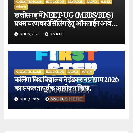
CHHATTISHGARH
EDUCATION
FEATURED
RAIPUR
SLIDER
छत्तीसगढ़
छत्तीसगढ़ में NEET-UG (MBBS/BDS)
प्रथम चरण काउंसिलिंग हेतु ऑनलाईन आवेदन
प्रारंभ.
AUG 7, 2026
ANKIT
CHHATTISHGARH
EDUCATION
RAIPUR
छत्तीसगढ़
कलिंगा विश्वविद्यालय ने इंडक्शन प्रोग्राम 2026
का सफलतापूर्वक आयोजन किया.
AUG 5, 2026
ANKIT