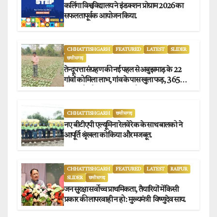
कलिंगा विश्वविद्यालय ने इंडक्शन प्रोग्राम 2026 का
सफलतापूर्वक आयोजन किया.
CHHATTISHGARH
FEATURED
LATEST
SLIDER
छत्तीसगढ़
तेन्दूपत्ता संग्रहण की नई पहल से अबुझमाड़ के 22
गांवों को मिला लाभ, गांव के पास खुला फड़, 365
संग्राहकों को मिला सीधा आर्थिक लाभ.
CHHATTISHGARH
छत्तीसगढ़
नए बीटीएपी एल्यूमिना रेलवे रेक के साथ बालको ने
आपूर्ति श्रृंखला को किया और मजबूत.
CHHATTISHGARH
FEATURED
LATEST
RAIPUR
SLIDER
छत्तीसगढ़
जन सुरक्षा सर्वोच्च प्राथमिकता, तैयारियों में किसी
प्रकार की लापरवाही न हो : मुख्यमंत्री विष्णुदेव साय.