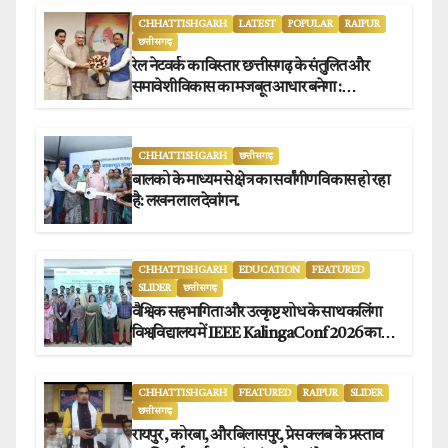
CHHATTISHGARH
LATEST
POPULAR
RAIPUR
छत्तीसगढ़
रेल नेटवर्क का विस्तार छत्तीसगढ़ के संतुलित और
समावेशी विकास का मजबूत आधार बनेगा :
मुख्यमंत्री विष्णुदेव साय
CHHATTISHGARH
छत्तीसगढ़
बालको के माध्यम से क्षेत्र का सर्वांगीण विकास हो रहा
है: लखन लाल देवांगन.
CHHATTISHGARH
EDUCATION
FEATURED
SLIDER
छत्तीसगढ़
वैश्विक सहभागिता और उत्कृष्ट शोध के साथ कलिंगा
विश्वविद्यालय में IEEE KalingaConf 2026 का
सफल समापन.
CHHATTISHGARH
FEATURED
RAIPUR
SLIDER
छत्तीसगढ़
रायपुर , कोरबा, और बिलासपुर, प्रेस क्लब के प्रस्ताव