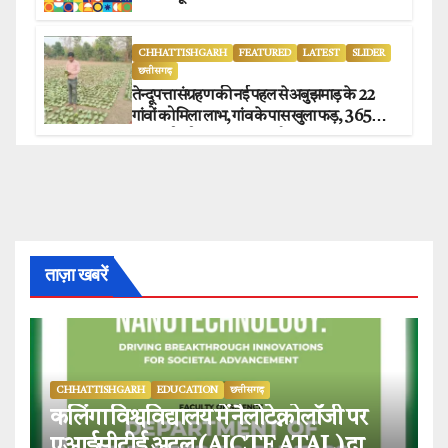
CHHATTISHGARH
FEATURED
LATEST
SLIDER
छत्तीसगढ़
तेन्दूपत्ता संग्रहण की नई पहल से अबुझमाड़ के 22
गांवों को मिला लाभ, गांव के पास खुला फड़, 365
संग्राहकों को मिला सीधा आर्थिक लाभ.
ताज़ा खबरें
CHHATTISHGARH
EDUCATION
छत्तीसगढ़
कलिंगा विश्वविद्यालय में नैलोटेक्नोलॉजी पर
एआईसीटीई अटल (AICTE ATAL) द्वारा