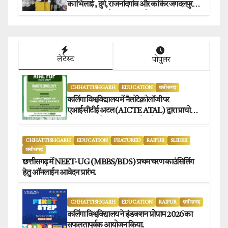
का भिलाई , दुर्ग, राजनांदगांव और कांकेर जगदलपुर
प्रेस क्लब अध्यक्षों ने किया समर्थन.
लेटेस्ट
पोपुलर
CHHATTISHGARH
EDUCATION
छत्तीसगढ़
कलिंगा विश्वविद्यालय में नैलोटेक्नोलॉजी पर
एआईसीटीई अटल (AICTE ATAL) द्वारा प्रायोजित
छह दिवसीय फैकल्टी डेवलपमेंट प्रोग्राम का सफल
आयोजन.
CHHATTISHGARH
EDUCATION
FEATURED
RAIPUR
SLIDER
छत्तीसगढ़
छत्तीसगढ़ में NEET-UG (MBBS/BDS) प्रथम चरण काउंसिलिंग
हेतु ऑनलाईन आवेदन प्रारंभ.
CHHATTISHGARH
EDUCATION
RAIPUR
छत्तीसगढ़
कलिंगा विश्वविद्यालय ने इंडक्शन प्रोग्राम 2026 का
सफलतापूर्वक आयोजन किया.