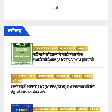
« Jul
छत्तीसगढ़
CHHATTISHGARH
EDUCATION
छत्तीसगढ़
कलिंगा विश्वविद्यालय में नैलोटेक्नोलॉजी पर
एआईसीटीई अटल (AICTE ATAL) द्वारा प्रायोजित
छह दिवसीय फैकल्टी डेवलपमेंट प्रोग्राम का सफल
आयोजन.
CHHATTISHGARH
EDUCATION
FEATURED
RAIPUR
SLIDER
छत्तीसगढ़
छत्तीसगढ़ में NEET-UG (MBBS/BDS) प्रथम चरण काउंसिलिंग
हेतु ऑनलाईन आवेदन प्रारंभ.
CHHATTISHGARH
EDUCATION
RAIPUR
छत्तीसगढ़