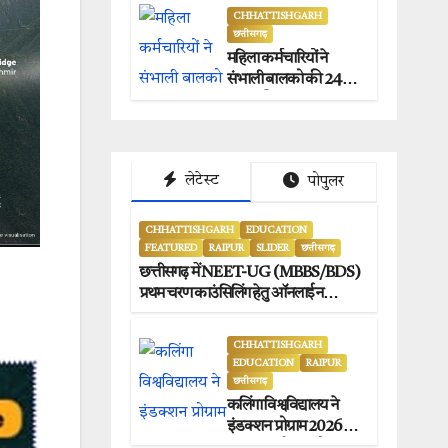
जगदलपुर प्रेस क्लब
CHHATTISHGARH
छत्तीसगढ़
अध्यक्षों ने किया समर्थन.
महिला कर्मचारियों ने
संभाली बालको की 24×7
सुरक्षा की कमान.
लेटेस्ट
पोपुलर
CHHATTISHGARH
EDUCATION
FEATURED
RAIPUR
SLIDER
छत्तीसगढ़
छत्तीसगढ़ में NEET-UG (MBBS/BDS)
प्रथम चरण काउंसिलिंग हेतु ऑनलाईन
आवेदन प्रारंभ.
CHHATTISHGARH
EDUCATION
RAIPUR
छत्तीसगढ़
कलिंगा विश्वविद्यालय ने
इंडक्शन प्रोग्राम 2026 का