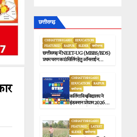
छत्तीसगढ़
CHHATTISHGARH
EDUCATION
FEATURED
RAIPUR
SLIDER
छत्तीसगढ़
छत्तीसगढ़ में NEET-UG (MBBS/BDS)
प्रथम चरण काउंसिलिंग हेतु ऑनलाईन
आवेदन प्रारंभ.
CHHATTISHGARH
EDUCATION
RAIPUR
कार
छत्तीसगढ़
कलिंगा विश्वविद्यालय ने
इंडक्शन प्रोग्राम 2026 का
सफलतापूर्वक आयोजन
किया.
CHHATTISHGARH
FEATURED
LATEST
SLIDER
छत्तीसगढ़