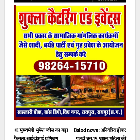
Post
मुख्यमंत्री भुपेश बघेल का बड़ा
Balod news : अनियंत्रित होकर
फैसला,आईटीआई प्रशिक्षण
पलटी बस,15 घायल,महिला की