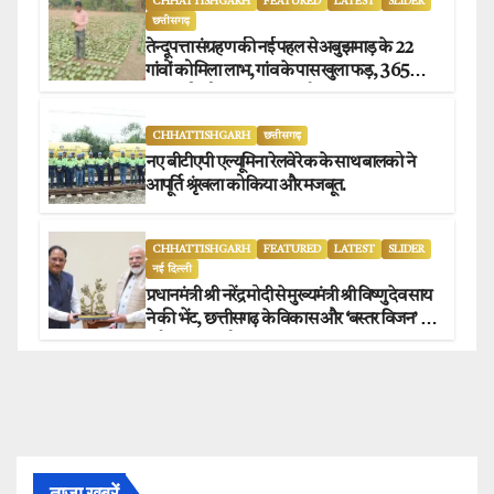
CHHATTISHGARH
FEATURED
LATEST
SLIDER
छत्तीसगढ़
तेन्दूपत्ता संग्रहण की नई पहल से अबुझमाड़ के 22
गांवों को मिला लाभ, गांव के पास खुला फड़, 365
संग्राहकों को मिला सीधा आर्थिक लाभ.
CHHATTISHGARH
छत्तीसगढ़
नए बीटीएपी एल्यूमिना रेलवे रेक के साथ बालको ने
आपूर्ति श्रृंखला को किया और मजबूत.
CHHATTISHGARH
FEATURED
LATEST
SLIDER
नई दिल्ली
प्रधानमंत्री श्री नरेंद्र मोदी से मुख्यमंत्री श्री विष्णु देव साय
ने की भेंट, छत्तीसगढ़ के विकास और ‘बस्तर विजन’ पर
हुई विस्तृत चर्चा.