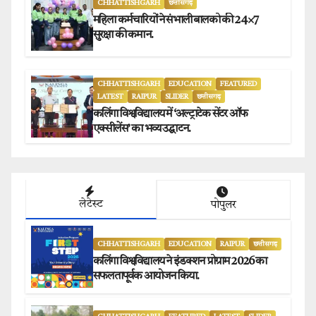
CHHATTISHGARH
छत्तीसगढ़
महिला कर्मचारियों ने संभाली बालको की 24×7
सुरक्षा की कमान.
CHHATTISHGARH
EDUCATION
FEATURED
LATEST
RAIPUR
SLIDER
छत्तीसगढ़
कलिंगा विश्वविद्यालय में ‘अल्ट्राटेक सेंटर ऑफ
एक्सीलेंस’ का भव्य उद्घाटन.
लेटेस्ट
पोपुलर
CHHATTISHGARH
EDUCATION
RAIPUR
छत्तीसगढ़
कलिंगा विश्वविद्यालय ने इंडक्शन प्रोग्राम 2026 का
सफलतापूर्वक आयोजन किया.