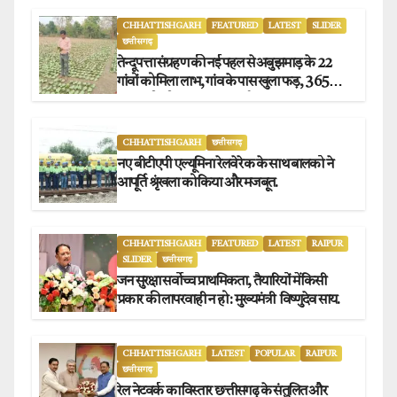
CHHATTISHGARH
FEATURED
LATEST
SLIDER
छत्तीसगढ़
तेन्दूपत्ता संग्रहण की नई पहल से अबुझमाड़ के 22
गांवों को मिला लाभ, गांव के पास खुला फड़, 365
संग्राहकों को मिला सीधा आर्थिक लाभ.
CHHATTISHGARH
छत्तीसगढ़
नए बीटीएपी एल्यूमिना रेलवे रेक के साथ बालको ने
आपूर्ति श्रृंखला को किया और मजबूत.
CHHATTISHGARH
FEATURED
LATEST
RAIPUR
SLIDER
छत्तीसगढ़
जन सुरक्षा सर्वोच्च प्राथमिकता, तैयारियों में किसी
प्रकार की लापरवाही न हो : मुख्यमंत्री विष्णुदेव साय.
CHHATTISHGARH
LATEST
POPULAR
RAIPUR
छत्तीसगढ़
रेल नेटवर्क का विस्तार छत्तीसगढ़ के संतुलित और