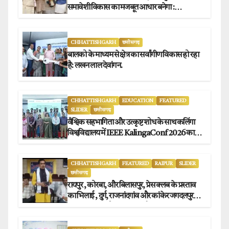
समावेशी विकास का मजबूत आधार बनेगा :
मुख्यमंत्री विष्णुदेव साय
CHHATTISHGARH
छत्तीसगढ़
बालको के माध्यम से क्षेत्र का सर्वांगीण विकास हो रहा
है: लखन लाल देवांगन.
CHHATTISHGARH
EDUCATION
FEATURED
SLIDER
छत्तीसगढ़
वैश्विक सहभागिता और उत्कृष्ट शोध के साथ कलिंगा
विश्वविद्यालय में IEEE KalingaConf 2026 का
सफल समापन.
CHHATTISHGARH
FEATURED
RAIPUR
SLIDER
छत्तीसगढ़
रायपुर , कोरबा, और बिलासपुर, प्रेस क्लब के प्रस्ताव
का भिलाई , दुर्ग, राजनांदगांव और कांकेर जगदलपुर
प्रेस क्लब अध्यक्षों ने किया समर्थन.