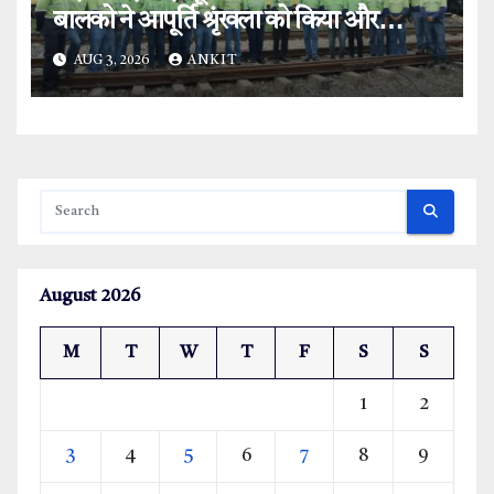
बालको ने आपूर्ति श्रृंखला को किया और
मजबूत.
AUG 3, 2026
ANKIT
August 2026
M
T
W
T
F
S
S
1
2
3
4
5
6
7
8
9