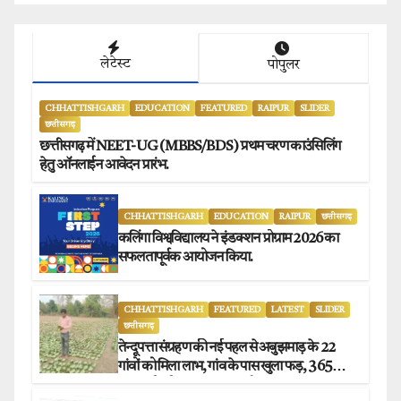
लेटेस्ट
पोपुलर
CHHATTISHGARH
EDUCATION
FEATURED
RAIPUR
SLIDER
छत्तीसगढ़
छत्तीसगढ़ में NEET-UG (MBBS/BDS) प्रथम चरण काउंसिलिंग
हेतु ऑनलाईन आवेदन प्रारंभ.
CHHATTISHGARH
EDUCATION
RAIPUR
छत्तीसगढ़
कलिंगा विश्वविद्यालय ने इंडक्शन प्रोग्राम 2026 का
सफलतापूर्वक आयोजन किया.
CHHATTISHGARH
FEATURED
LATEST
SLIDER
छत्तीसगढ़
तेन्दूपत्ता संग्रहण की नई पहल से अबुझमाड़ के 22
गांवों को मिला लाभ, गांव के पास खुला फड़, 365
संग्राहकों को मिला सीधा आर्थिक लाभ.