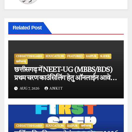
Related Post
CHHATTISHGARH
EDUCATION
FEATURED
RAIPUR
SLIDER
छत्तीसगढ़
छत्तीसगढ़ में NEET-UG (MBBS/BDS)
प्रथम चरण काउंसिलिंग हेतु ऑनलाईन आवेदन
प्रारंभ.
AUG 7, 2026
ANKIT
CHHATTISHGARH
EDUCATION
RAIPUR
छत्तीसगढ़