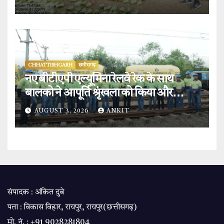
लाभ.
CHHATTISHGARH
छत्तीसगढ़
नए बीटीएपी एल्यूमिना रेलवे रेक के साथ
बालको ने आपूर्ति श्रृंखला को किया और
मजबूत.
AUGUST 3, 2026
ANKIT
संपादक : अंकित दुबे
पता : विकास विहार, रायपुर, रायपुर(छत्तीसगढ़)
मो. नं. : +91 9028281804