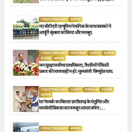
संग्राहकों को मिला सीधा आर्थिक लाभ.
CHHATTISHGARH
छत्तीसगढ़
नए बीटीएपी एल्यूमिना रेलवे रेक के साथ बालको ने
आपूर्ति श्रृंखला को किया और मजबूत.
CHHATTISHGARH
FEATURED
LATEST
RAIPUR
SLIDER
छत्तीसगढ़
जन सुरक्षा सर्वोच्च प्राथमिकता, तैयारियों में किसी
प्रकार की लापरवाही न हो : मुख्यमंत्री विष्णुदेव साय.
CHHATTISHGARH
LATEST
POPULAR
RAIPUR
छत्तीसगढ़
रेल नेटवर्क का विस्तार छत्तीसगढ़ के संतुलित और
समावेशी विकास का मजबूत आधार बनेगा :
मुख्यमंत्री विष्णुदेव साय
CHHATTISHGARH
छत्तीसगढ़