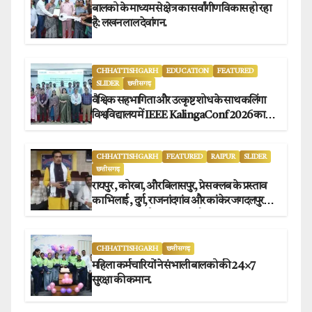
बालको के माध्यम से क्षेत्र का सर्वांगीण विकास हो रहा
है: लखन लाल देवांगन.
CHHATTISHGARH
EDUCATION
FEATURED
SLIDER
छत्तीसगढ़
वैश्विक सहभागिता और उत्कृष्ट शोध के साथ कलिंगा
विश्वविद्यालय में IEEE KalingaConf 2026 का
सफल समापन.
CHHATTISHGARH
FEATURED
RAIPUR
SLIDER
छत्तीसगढ़
रायपुर , कोरबा, और बिलासपुर, प्रेस क्लब के प्रस्ताव
का भिलाई , दुर्ग, राजनांदगांव और कांकेर जगदलपुर
प्रेस क्लब अध्यक्षों ने किया समर्थन.
CHHATTISHGARH
छत्तीसगढ़
महिला कर्मचारियों ने संभाली बालको की 24×7
सुरक्षा की कमान.