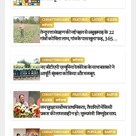
CHHATTISHGARH
FEATURED
LATEST
SLIDER
छत्तीसगढ़
तेन्दूपत्ता संग्रहण की नई पहल से अबुझमाड़ के 22
गांवों को मिला लाभ, गांव के पास खुला फड़, 365
संग्राहकों को मिला सीधा आर्थिक लाभ.
CHHATTISHGARH
छत्तीसगढ़
नए बीटीएपी एल्यूमिना रेलवे रेक के साथ बालको ने
आपूर्ति श्रृंखला को किया और मजबूत.
CHHATTISHGARH
FEATURED
LATEST
RAIPUR
SLIDER
छत्तीसगढ़
जन सुरक्षा सर्वोच्च प्राथमिकता, तैयारियों में किसी
प्रकार की लापरवाही न हो : मुख्यमंत्री विष्णुदेव साय.
CHHATTISHGARH
LATEST
POPULAR
RAIPUR