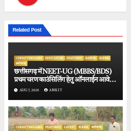
Related Post
CHHATTISHGARH
EDUCATION
FEATURED
RAIPUR
SLIDER
छत्तीसगढ़
छत्तीसगढ़ में NEET-UG (MBBS/BDS)
प्रथम चरण काउंसिलिंग हेतु ऑनलाईन आवेदन
प्रारंभ.
AUG 7, 2026
ANKIT
CHHATTISHGARH
FEATURED
LATEST
SLIDER
छत्तीसगढ़