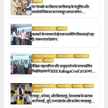
छत्तीसगढ़
रेल नेटवर्क का विस्तार छत्तीसगढ़ के संतुलित और
समावेशी विकास का मजबूत आधार बनेगा :
मुख्यमंत्री विष्णुदेव साय
CHHATTISHGARH
छत्तीसगढ़
बालको के माध्यम से क्षेत्र का सर्वांगीण विकास हो रहा
है: लखन लाल देवांगन.
CHHATTISHGARH
EDUCATION
FEATURED
SLIDER
छत्तीसगढ़
वैश्विक सहभागिता और उत्कृष्ट शोध के साथ कलिंगा
विश्वविद्यालय में IEEE KalingaConf 2026 का
सफल समापन.
CHHATTISHGARH
FEATURED
RAIPUR
SLIDER
छत्तीसगढ़
रायपुर , कोरबा, और बिलासपुर, प्रेस क्लब के प्रस्ताव
का भिलाई , दुर्ग, राजनांदगांव और कांकेर जगदलपुर
प्रेस क्लब अध्यक्षों ने किया समर्थन.