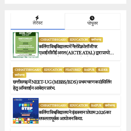
लेटेस्ट
पोपुलर
CHHATTISHGARH
EDUCATION
छत्तीसगढ़
कलिंगा विश्वविद्यालय में नैलोटेक्नोलॉजी पर
एआईसीटीई अटल (AICTE ATAL) द्वारा प्रायोजित
छह दिवसीय फैकल्टी डेवलपमेंट प्रोग्राम का सफल
आयोजन.
CHHATTISHGARH
EDUCATION
FEATURED
RAIPUR
SLIDER
छत्तीसगढ़
छत्तीसगढ़ में NEET-UG (MBBS/BDS) प्रथम चरण काउंसिलिंग
हेतु ऑनलाईन आवेदन प्रारंभ.
CHHATTISHGARH
EDUCATION
RAIPUR
छत्तीसगढ़
कलिंगा विश्वविद्यालय ने इंडक्शन प्रोग्राम 2026 का
सफलतापूर्वक आयोजन किया.