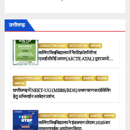
छत्तीसगढ़
CHHATTISHGARH
EDUCATION
छत्तीसगढ़
कलिंगा विश्वविद्यालय में नैलोटेक्नोलॉजी पर
एआईसीटीई अटल (AICTE ATAL) द्वारा प्रायोजित
छह दिवसीय फैकल्टी डेवलपमेंट प्रोग्राम का सफल
आयोजन.
CHHATTISHGARH
EDUCATION
FEATURED
RAIPUR
SLIDER
छत्तीसगढ़
छत्तीसगढ़ में NEET-UG (MBBS/BDS) प्रथम चरण काउंसिलिंग
हेतु ऑनलाईन आवेदन प्रारंभ.
CHHATTISHGARH
EDUCATION
RAIPUR
छत्तीसगढ़
कलिंगा विश्वविद्यालय ने इंडक्शन प्रोग्राम 2026 का
सफलतापूर्वक आयोजन किया.