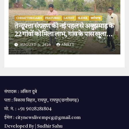
CHHATTISHGARH
FEATURED
LATEST
SLIDER
छत्तीसगढ़
तेन्दूपत्ता संग्रहण की नई पहल से अबुझमाड़ के
22 गांवों को मिला लाभ, गांव के पास खुला
फड़, 365 संग्राहकों को मिला सीधा आर्थिक
AUGUST 3, 2026
ANKIT
लाभ.
संपादक : अंकित दुबे
पता : विकास विहार, रायपुर, रायपुर(छत्तीसगढ़)
मो. नं. : +91 9028281804
ईमेल : citynewslivempcg@gmail.com
Developed By |
Sudhir Sahu