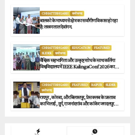
CHHATTISHGARH
छत्तीसगढ़
बालको के माध्यम से क्षेत्र का सर्वांगीण विकास हो रहा
है: लखन लाल देवांगन.
CHHATTISHGARH
EDUCATION
FEATURED
SLIDER
छत्तीसगढ़
वैश्विक सहभागिता और उत्कृष्ट शोध के साथ कलिंगा
विश्वविद्यालय में IEEE KalingaConf 2026 का
सफल समापन.
CHHATTISHGARH
FEATURED
RAIPUR
SLIDER
छत्तीसगढ़
रायपुर , कोरबा, और बिलासपुर, प्रेस क्लब के प्रस्ताव
का भिलाई , दुर्ग, राजनांदगांव और कांकेर जगदलपुर
प्रेस क्लब अध्यक्षों ने किया समर्थन.