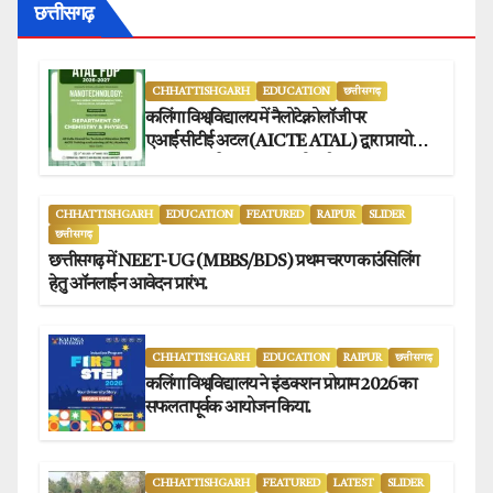
छत्तीसगढ़
CHHATTISHGARH
EDUCATION
छत्तीसगढ़
कलिंगा विश्वविद्यालय में नैलोटेक्नोलॉजी पर
एआईसीटीई अटल (AICTE ATAL) द्वारा प्रायोजित
छह दिवसीय फैकल्टी डेवलपमेंट प्रोग्राम का सफल
आयोजन.
CHHATTISHGARH
EDUCATION
FEATURED
RAIPUR
SLIDER
छत्तीसगढ़
छत्तीसगढ़ में NEET-UG (MBBS/BDS) प्रथम चरण काउंसिलिंग
हेतु ऑनलाईन आवेदन प्रारंभ.
CHHATTISHGARH
EDUCATION
RAIPUR
छत्तीसगढ़
कलिंगा विश्वविद्यालय ने इंडक्शन प्रोग्राम 2026 का
सफलतापूर्वक आयोजन किया.
CHHATTISHGARH
FEATURED
LATEST
SLIDER