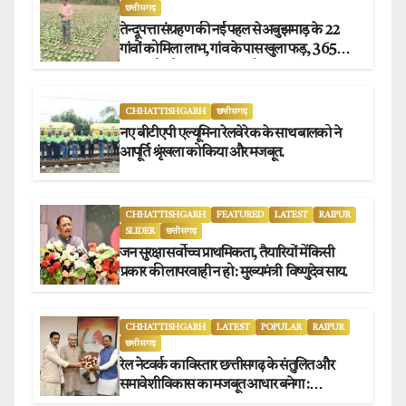
छत्तीसगढ़
तेन्दूपत्ता संग्रहण की नई पहल से अबुझमाड़ के 22
गांवों को मिला लाभ, गांव के पास खुला फड़, 365
संग्राहकों को मिला सीधा आर्थिक लाभ.
CHHATTISHGARH
छत्तीसगढ़
नए बीटीएपी एल्यूमिना रेलवे रेक के साथ बालको ने
आपूर्ति श्रृंखला को किया और मजबूत.
CHHATTISHGARH
FEATURED
LATEST
RAIPUR
SLIDER
छत्तीसगढ़
जन सुरक्षा सर्वोच्च प्राथमिकता, तैयारियों में किसी
प्रकार की लापरवाही न हो : मुख्यमंत्री विष्णुदेव साय.
CHHATTISHGARH
LATEST
POPULAR
RAIPUR
छत्तीसगढ़
रेल नेटवर्क का विस्तार छत्तीसगढ़ के संतुलित और
समावेशी विकास का मजबूत आधार बनेगा :
मुख्यमंत्री विष्णुदेव साय