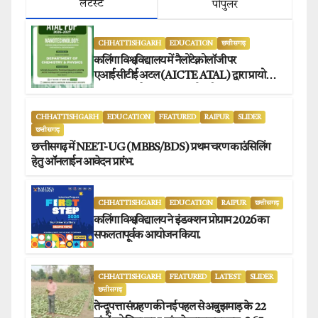
लेटेस्ट
पोपुलर
CHHATTISHGARH
EDUCATION
छत्तीसगढ़
कलिंगा विश्वविद्यालय में नैलोटेक्नोलॉजी पर
एआईसीटीई अटल (AICTE ATAL) द्वारा प्रायोजित
छह दिवसीय फैकल्टी डेवलपमेंट प्रोग्राम का सफल
आयोजन.
CHHATTISHGARH
EDUCATION
FEATURED
RAIPUR
SLIDER
छत्तीसगढ़
छत्तीसगढ़ में NEET-UG (MBBS/BDS) प्रथम चरण काउंसिलिंग
हेतु ऑनलाईन आवेदन प्रारंभ.
CHHATTISHGARH
EDUCATION
RAIPUR
छत्तीसगढ़
कलिंगा विश्वविद्यालय ने इंडक्शन प्रोग्राम 2026 का
सफलतापूर्वक आयोजन किया.
CHHATTISHGARH
FEATURED
LATEST
SLIDER
छत्तीसगढ़
तेन्दूपत्ता संग्रहण की नई पहल से अबुझमाड़ के 22