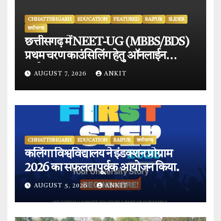
CHHATTISHGARH
EDUCATION
FEATURED
RAIPUR
SLIDER
छत्तीसगढ़
छत्तीसगढ़ में NEET-UG (MBBS/BDS)
प्रथम चरण काउंसिलिंग हेतु ऑनलाईन
आवेदन प्रारंभ.
AUGUST 7, 2026
ANKIT
CHHATTISHGARH
EDUCATION
RAIPUR
छत्तीसगढ़
कलिंगा विश्वविद्यालय ने इंडक्शन प्रोग्राम
2026 का सफलतापूर्वक आयोजन किया.
AUGUST 5, 2026
ANKIT