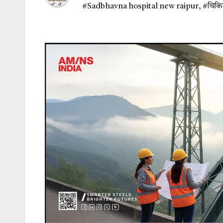
#Sadbhavna hospital new raipur
,
#चिकित्