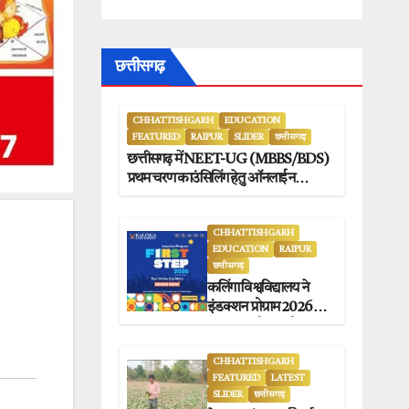
छत्तीसगढ़
CHHATTISHGARH
EDUCATION
FEATURED
RAIPUR
SLIDER
छत्तीसगढ़
छत्तीसगढ़ में NEET-UG (MBBS/BDS)
प्रथम चरण काउंसिलिंग हेतु ऑनलाईन
आवेदन प्रारंभ.
CHHATTISHGARH
EDUCATION
RAIPUR
छत्तीसगढ़
कलिंगा विश्वविद्यालय ने
इंडक्शन प्रोग्राम 2026 का
सफलतापूर्वक आयोजन
किया.
CHHATTISHGARH
FEATURED
LATEST
SLIDER
छत्तीसगढ़