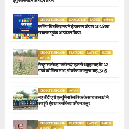
हेतु ऑनलाईन आवेदन प्रारंभ.
CHHATTISHGARH
EDUCATION
RAIPUR
छत्तीसगढ़
कलिंगा विश्वविद्यालय ने इंडक्शन प्रोग्राम 2026 का
सफलतापूर्वक आयोजन किया.
CHHATTISHGARH
FEATURED
LATEST
SLIDER
छत्तीसगढ़
तेन्दूपत्ता संग्रहण की नई पहल से अबुझमाड़ के 22
गांवों को मिला लाभ, गांव के पास खुला फड़, 365
संग्राहकों को मिला सीधा आर्थिक लाभ.
CHHATTISHGARH
छत्तीसगढ़
नए बीटीएपी एल्यूमिना रेलवे रेक के साथ बालको ने
आपूर्ति श्रृंखला को किया और मजबूत.
CHHATTISHGARH
FEATURED
LATEST
RAIPUR
SLIDER
छत्तीसगढ़