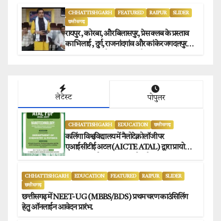
CHHATTISHGARH
FEATURED
RAIPUR
SLIDER
छत्तीसगढ़
रायपुर , कोरबा, और बिलासपुर, प्रेस क्लब के प्रस्ताव
का भिलाई , दुर्ग, राजनांदगांव और कांकेर जगदलपुर
प्रेस क्लब अध्यक्षों ने किया समर्थन.
लेटेस्ट
पोपुलर
CHHATTISHGARH
EDUCATION
छत्तीसगढ़
कलिंगा विश्वविद्यालय में नैलोटेक्नोलॉजी पर
एआईसीटीई अटल (AICTE ATAL) द्वारा प्रायोजित
छह दिवसीय फैकल्टी डेवलपमेंट प्रोग्राम का सफल
आयोजन.
CHHATTISHGARH
EDUCATION
FEATURED
RAIPUR
SLIDER
छत्तीसगढ़
छत्तीसगढ़ में NEET-UG (MBBS/BDS) प्रथम चरण काउंसिलिंग
हेतु ऑनलाईन आवेदन प्रारंभ.