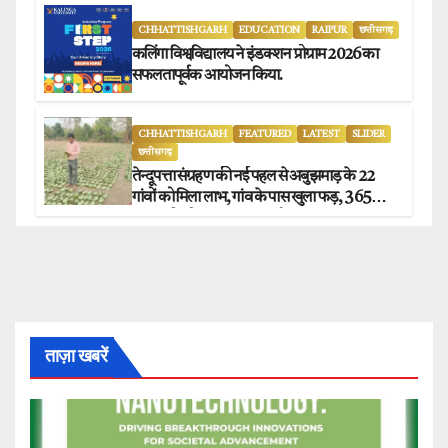
CHHATTISHGARH
EDUCATION
RAIPUR
छत्तीसगढ़
कलिंगा विश्वविद्यालय ने इंडक्शन प्रोग्राम 2026 का
सफलतापूर्वक आयोजन किया.
CHHATTISHGARH
FEATURED
LATEST
SLIDER
छत्तीसगढ़
तेन्दूपत्ता संग्रहण की नई पहल से अबुझमाड़ के 22
गांवों को मिला लाभ, गांव के पास खुला फड़, 365
संग्राहकों को मिला सीधा आर्थिक लाभ.
ताज़ा खबरें