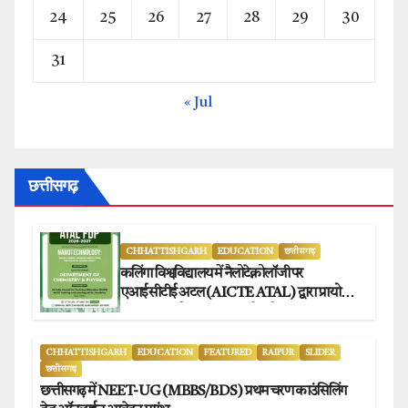
24
25
26
27
28
29
30
31
« Jul
छत्तीसगढ़
CHHATTISHGARH
EDUCATION
छत्तीसगढ़
कलिंगा विश्वविद्यालय में नैलोटेक्नोलॉजी पर
एआईसीटीई अटल (AICTE ATAL) द्वारा प्रायोजित
छह दिवसीय फैकल्टी डेवलपमेंट प्रोग्राम का सफल
आयोजन.
CHHATTISHGARH
EDUCATION
FEATURED
RAIPUR
SLIDER
छत्तीसगढ़
छत्तीसगढ़ में NEET-UG (MBBS/BDS) प्रथम चरण काउंसिलिंग