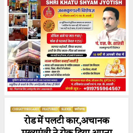
CHHATTISHGARH
FEATURED
SLIDER
छत्तीसगढ़
रोड में पलटी कार,अचानक