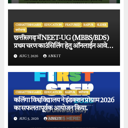
CHHATTISHGARH
EDUCATION
FEATURED
RAIPUR
SLIDER
छत्तीसगढ़
छत्तीसगढ़ में NEET-UG (MBBS/BDS)
प्रथम चरण काउंसिलिंग हेतु ऑनलाईन आवेदन
प्रारंभ.
AUG 7, 2026
ANKIT
CHHATTISHGARH
EDUCATION
RAIPUR
छत्तीसगढ़
कलिंगा विश्वविद्यालय ने इंडक्शन प्रोग्राम 2026
का सफलतापूर्वक आयोजन किया.
AUG 5, 2026
ANKIT