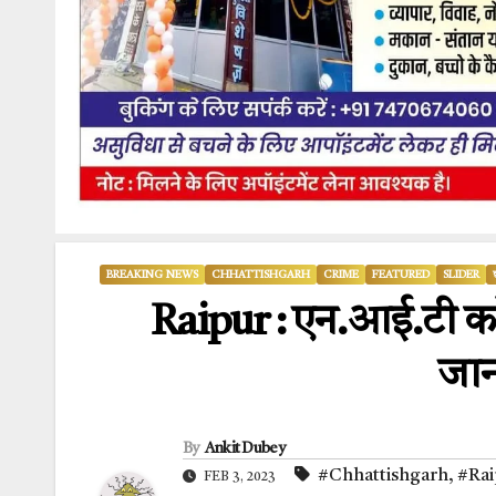
BREAKING NEWS
CHHATTISHGARH
CRIME
FEATURED
SLIDER
Raipur : एन.आई.टी कॉल
जान
By
Ankit Dubey
#Chhattishgarh
,
#Raip
FEB 3, 2023