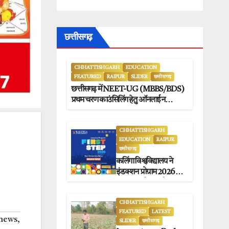
छत्तीसगढ़
CHHATTISHGARH
EDUCATION
FEATURED
RAIPUR
SLIDER
छत्तीसगढ़
छत्तीसगढ़ में NEET-UG (MBBS/BDS)
प्रथम चरण काउंसिलिंग हेतु ऑनलाईन
आवेदन प्रारंभ.
CHHATTISHGARH
EDUCATION
RAIPUR
छत्तीसगढ़
कलिंगा विश्वविद्यालय ने
इंडक्शन प्रोग्राम 2026 का
सफलतापूर्वक आयोजन
किया.
CHHATTISHGARH
FEATURED
LATEST
 news
,
SLIDER
छत्तीसगढ़