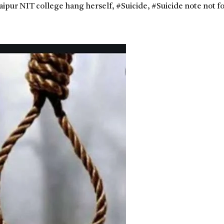
aipur NIT college hang herself
,
#Suicide
,
#Suicide note not f