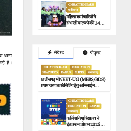
जगदलपुर प्रेस क्लब
CHHATTISHGARH
छत्तीसगढ़
अध्यक्षों ने किया समर्थन.
महिला कर्मचारियों ने
संभाली बालको की 24×7
सुरक्षा की कमान.
लेटेस्ट
पोपुलर
का थाना
गई है।
CHHATTISHGARH
EDUCATION
FEATURED
RAIPUR
SLIDER
छत्तीसगढ़
छत्तीसगढ़ में NEET-UG (MBBS/BDS)
प्रथम चरण काउंसिलिंग हेतु ऑनलाईन
आवेदन प्रारंभ.
CHHATTISHGARH
EDUCATION
RAIPUR
छत्तीसगढ़
कलिंगा विश्वविद्यालय ने
इंडक्शन प्रोग्राम 2026 का