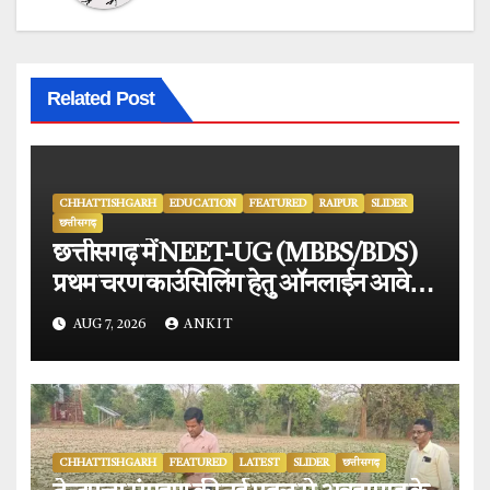
Related Post
CHHATTISHGARH
EDUCATION
FEATURED
RAIPUR
SLIDER
छत्तीसगढ़
छत्तीसगढ़ में NEET-UG (MBBS/BDS)
प्रथम चरण काउंसिलिंग हेतु ऑनलाईन आवेदन
प्रारंभ.
AUG 7, 2026
ANKIT
CHHATTISHGARH
FEATURED
LATEST
SLIDER
छत्तीसगढ़