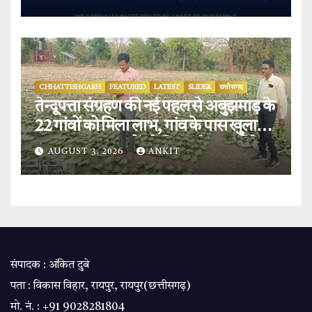
CHHATTISHGARH
FEATURED
LATEST
SLIDER
छत्तीसगढ़
तेन्दूपत्ता संग्रहण की नई पहल से अबुझमाड़ के
22 गांवों को मिला लाभ, गांव के पास खुला
फड़, 365 संग्राहकों को मिला सीधा आर्थिक
AUGUST 3, 2026
ANKIT
लाभ.
संपादक : अंकित दुबे
पता : विकास विहार, रायपुर, रायपुर(छत्तीसगढ़)
मो. नं. : +91 9028281804