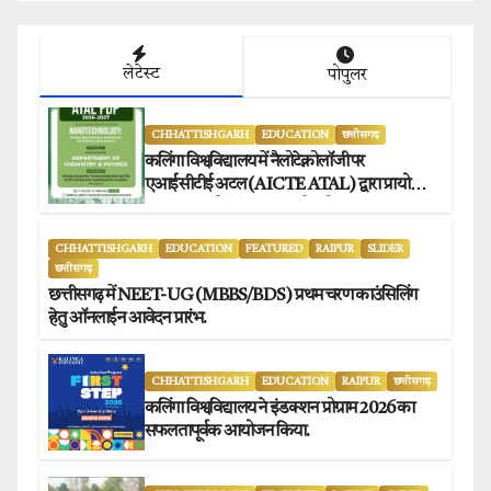
लेटेस्ट
पोपुलर
CHHATTISHGARH
EDUCATION
छत्तीसगढ़
कलिंगा विश्वविद्यालय में नैलोटेक्नोलॉजी पर
एआईसीटीई अटल (AICTE ATAL) द्वारा प्रायोजित
छह दिवसीय फैकल्टी डेवलपमेंट प्रोग्राम का सफल
आयोजन.
CHHATTISHGARH
EDUCATION
FEATURED
RAIPUR
SLIDER
छत्तीसगढ़
छत्तीसगढ़ में NEET-UG (MBBS/BDS) प्रथम चरण काउंसिलिंग
हेतु ऑनलाईन आवेदन प्रारंभ.
CHHATTISHGARH
EDUCATION
RAIPUR
छत्तीसगढ़
कलिंगा विश्वविद्यालय ने इंडक्शन प्रोग्राम 2026 का
सफलतापूर्वक आयोजन किया.