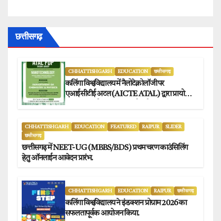
छत्तीसगढ़
CHHATTISHGARH
EDUCATION
छत्तीसगढ़
कलिंगा विश्वविद्यालय में नैलोटेक्नोलॉजी पर
एआईसीटीई अटल (AICTE ATAL) द्वारा प्रायोजित
छह दिवसीय फैकल्टी डेवलपमेंट प्रोग्राम का सफल
आयोजन.
CHHATTISHGARH
EDUCATION
FEATURED
RAIPUR
SLIDER
छत्तीसगढ़
छत्तीसगढ़ में NEET-UG (MBBS/BDS) प्रथम चरण काउंसिलिंग
हेतु ऑनलाईन आवेदन प्रारंभ.
CHHATTISHGARH
EDUCATION
RAIPUR
छत्तीसगढ़
कलिंगा विश्वविद्यालय ने इंडक्शन प्रोग्राम 2026 का
सफलतापूर्वक आयोजन किया.