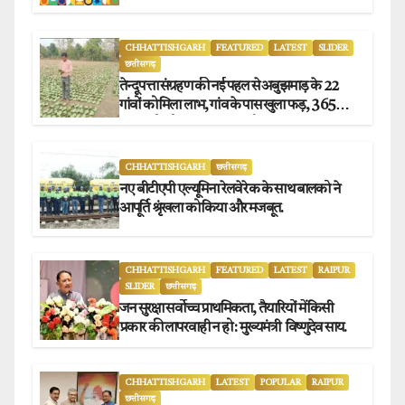
CHHATTISHGARH
FEATURED
LATEST
SLIDER
छत्तीसगढ़
तेन्दूपत्ता संग्रहण की नई पहल से अबुझमाड़ के 22
गांवों को मिला लाभ, गांव के पास खुला फड़, 365
संग्राहकों को मिला सीधा आर्थिक लाभ.
CHHATTISHGARH
छत्तीसगढ़
नए बीटीएपी एल्यूमिना रेलवे रेक के साथ बालको ने
आपूर्ति श्रृंखला को किया और मजबूत.
CHHATTISHGARH
FEATURED
LATEST
RAIPUR
SLIDER
छत्तीसगढ़
जन सुरक्षा सर्वोच्च प्राथमिकता, तैयारियों में किसी
प्रकार की लापरवाही न हो : मुख्यमंत्री विष्णुदेव साय.
CHHATTISHGARH
LATEST
POPULAR
RAIPUR
छत्तीसगढ़