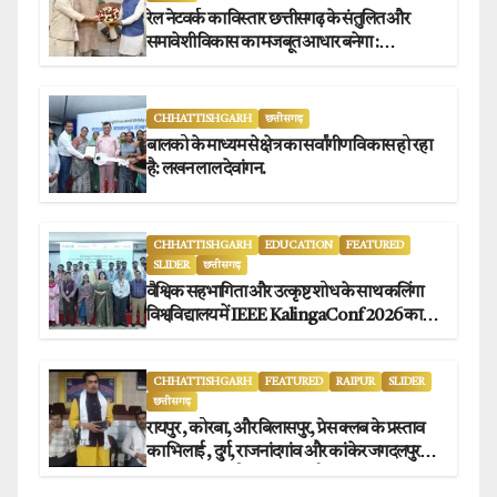
रेल नेटवर्क का विस्तार छत्तीसगढ़ के संतुलित और
समावेशी विकास का मजबूत आधार बनेगा :
मुख्यमंत्री विष्णुदेव साय
CHHATTISHGARH
छत्तीसगढ़
बालको के माध्यम से क्षेत्र का सर्वांगीण विकास हो रहा
है: लखन लाल देवांगन.
CHHATTISHGARH
EDUCATION
FEATURED
SLIDER
छत्तीसगढ़
वैश्विक सहभागिता और उत्कृष्ट शोध के साथ कलिंगा
विश्वविद्यालय में IEEE KalingaConf 2026 का
सफल समापन.
CHHATTISHGARH
FEATURED
RAIPUR
SLIDER
छत्तीसगढ़
रायपुर , कोरबा, और बिलासपुर, प्रेस क्लब के प्रस्ताव
का भिलाई , दुर्ग, राजनांदगांव और कांकेर जगदलपुर
प्रेस क्लब अध्यक्षों ने किया समर्थन.