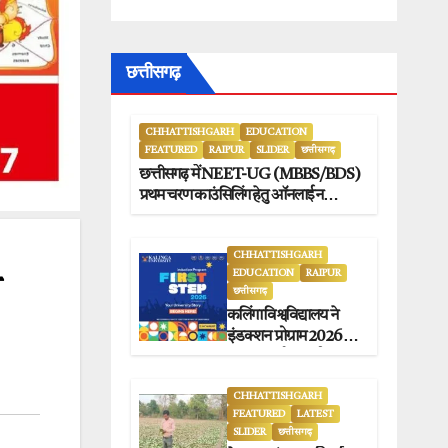
छत्तीसगढ़
CHHATTISHGARH
EDUCATION
FEATURED
RAIPUR
SLIDER
छत्तीसगढ़
छत्तीसगढ़ में NEET-UG (MBBS/BDS)
प्रथम चरण काउंसिलिंग हेतु ऑनलाईन
आवेदन प्रारंभ.
CHHATTISHGARH
EDUCATION
RAIPUR
य
छत्तीसगढ़
कलिंगा विश्वविद्यालय ने
इंडक्शन प्रोग्राम 2026 का
सफलतापूर्वक आयोजन
किया.
CHHATTISHGARH
FEATURED
LATEST
SLIDER
छत्तीसगढ़