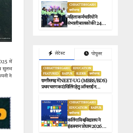
जगदलपुर प्रेस क्लब
CHHATTISHGARH
छत्तीसगढ़
अध्यक्षों ने किया समर्थन.
महिला कर्मचारियों ने
संभाली बालको की 24×7
सुरक्षा की कमान.
लेटेस्ट
पोपुलर
025 में
वं सुलभ
CHHATTISHGARH
EDUCATION
FEATURED
RAIPUR
SLIDER
छत्तीसगढ़
ंपनी ने
छत्तीसगढ़ में NEET-UG (MBBS/BDS)
प्रथम चरण काउंसिलिंग हेतु ऑनलाईन
आवेदन प्रारंभ.
CHHATTISHGARH
EDUCATION
RAIPUR
छत्तीसगढ़
कलिंगा विश्वविद्यालय ने
इंडक्शन प्रोग्राम 2026 का