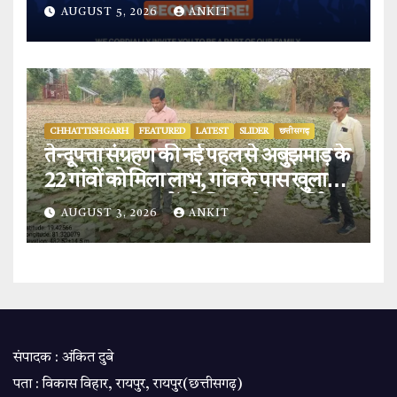
AUGUST 5, 2026
ANKIT
CHHATTISHGARH
FEATURED
LATEST
SLIDER
छत्तीसगढ़
तेन्दूपत्ता संग्रहण की नई पहल से अबुझमाड़ के
22 गांवों को मिला लाभ, गांव के पास खुला
फड़, 365 संग्राहकों को मिला सीधा आर्थिक
AUGUST 3, 2026
ANKIT
लाभ.
संपादक : अंकित दुबे
पता : विकास विहार, रायपुर, रायपुर(छत्तीसगढ़)