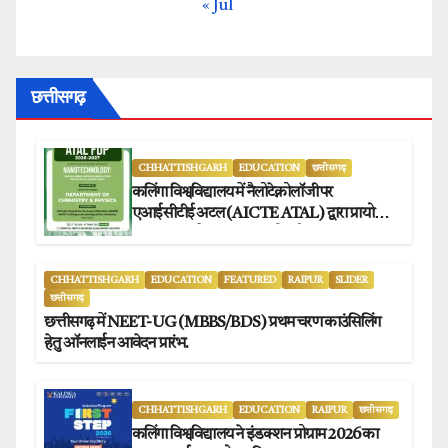
« Jul
छत्तीसगढ़
CHHATTISHGARH
EDUCATION
छत्तीसगढ़
कलिंगा विश्वविद्यालय में नैलोटेक्नोलॉजी पर
एआईसीटीई अटल (AICTE ATAL) द्वारा प्रायोजित
छह दिवसीय फैकल्टी डेवलपमेंट प्रोग्राम का सफल
आयोजन.
CHHATTISHGARH
EDUCATION
FEATURED
RAIPUR
SLIDER
छत्तीसगढ़
छत्तीसगढ़ में NEET-UG (MBBS/BDS) प्रथम चरण काउंसिलिंग
हेतु ऑनलाईन आवेदन प्रारंभ.
CHHATTISHGARH
EDUCATION
RAIPUR
छत्तीसगढ़
कलिंगा विश्वविद्यालय ने इंडक्शन प्रोग्राम 2026 का