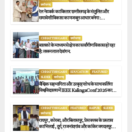
छत्तीसगढ़
रेल नेटवर्क का विस्तार छत्तीसगढ़ के संतुलित और
समावेशी विकास का मजबूत आधार बनेगा :
मुख्यमंत्री विष्णुदेव साय
CHHATTISHGARH
छत्तीसगढ़
बालको के माध्यम से क्षेत्र का सर्वांगीण विकास हो रहा
है: लखन लाल देवांगन.
CHHATTISHGARH
EDUCATION
FEATURED
SLIDER
छत्तीसगढ़
वैश्विक सहभागिता और उत्कृष्ट शोध के साथ कलिंगा
विश्वविद्यालय में IEEE KalingaConf 2026 का
सफल समापन.
CHHATTISHGARH
FEATURED
RAIPUR
SLIDER
छत्तीसगढ़
रायपुर , कोरबा, और बिलासपुर, प्रेस क्लब के प्रस्ताव
का भिलाई , दुर्ग, राजनांदगांव और कांकेर जगदलपुर