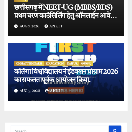
छत्तीसगढ़ में NEET-UG (MBBS/BDS)
प्रथम चरण काउंसिलिंग हेतु ऑनलाईन आवेदन
प्रारंभ.
AUG 7, 2026
ANKIT
CHHATTISHGARH
EDUCATION
RAIPUR
छत्तीसगढ़
कलिंगा विश्वविद्यालय ने इंडक्शन प्रोग्राम 2026
का सफलतापूर्वक आयोजन किया.
AUG 5, 2026
ANKIT