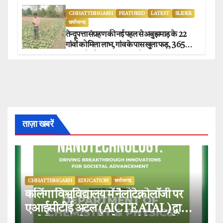
CHHATTISHGARH
FEATURED
LATEST
SLIDER
छत्तीसगढ़
तेन्दूपत्ता संग्रहण की नई पहल से अबुझमाड़ के 22
गांवों को मिला लाभ, गांव के पास खुला फड़, 365
संग्राहकों को मिला सीधा आर्थिक लाभ.
ताज़ा खबरें
CHHATTISHGARH
EDUCATION
छत्तीसगढ़
कलिंगा विश्वविद्यालय में नैलोटेक्नोलॉजी पर
एआईसीटीई अटल (AICTE ATAL) द्वारा