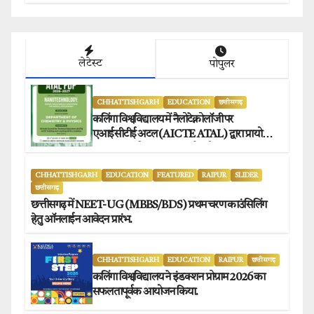
प्रेस क्लब अध्यक्षों ने किया समर्थन.
लेटेस्ट
पोपुलर
CHHATTISHGARH
EDUCATION
छत्तीसगढ़
कलिंगा विश्वविद्यालय में नैलोटेक्नोलॉजी पर
एआईसीटीई अटल (AICTE ATAL) द्वारा प्रायोजित
छह दिवसीय फैकल्टी डेवलपमेंट प्रोग्राम का सफल
आयोजन.
CHHATTISHGARH
EDUCATION
FEATURED
RAIPUR
SLIDER
छत्तीसगढ़
छत्तीसगढ़ में NEET-UG (MBBS/BDS) प्रथम चरण काउंसिलिंग
हेतु ऑनलाईन आवेदन प्रारंभ.
CHHATTISHGARH
EDUCATION
RAIPUR
छत्तीसगढ़
कलिंगा विश्वविद्यालय ने इंडक्शन प्रोग्राम 2026 का
सफलतापूर्वक आयोजन किया.