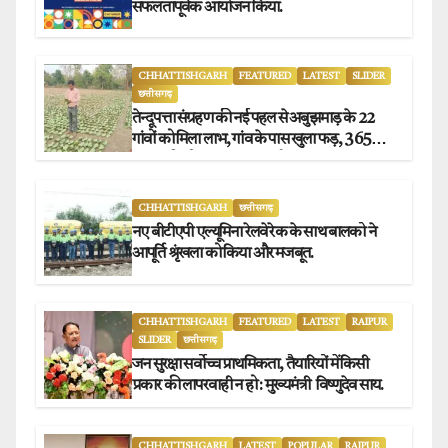
सफलतापूर्वक आयोजन किया.
CHHATTISHGARH
FEATURED
LATEST
SLIDER
छत्तीसगढ़
तेन्दूपत्ता संग्रहण की नई पहल से अबुझमाड़ के 22
गांवों को मिला लाभ, गांव के पास खुला फड़, 365
संग्राहकों को मिला सीधा आर्थिक लाभ.
CHHATTISHGARH
छत्तीसगढ़
नए बीटीएपी एल्यूमिना रेलवे रेक के साथ बालको ने
आपूर्ति श्रृंखला को किया और मजबूत.
CHHATTISHGARH
FEATURED
LATEST
RAIPUR
SLIDER
छत्तीसगढ़
जन सुरक्षा सर्वोच्च प्राथमिकता, तैयारियों में किसी
प्रकार की लापरवाही न हो : मुख्यमंत्री विष्णुदेव साय.
CHHATTISHGARH
LATEST
POPULAR
RAIPUR