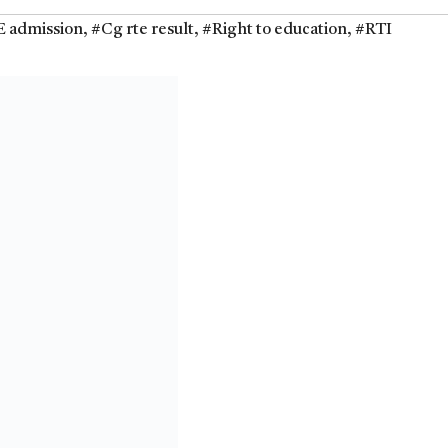
E admission
,
#Cg rte result
,
#Right to education
,
#RTI