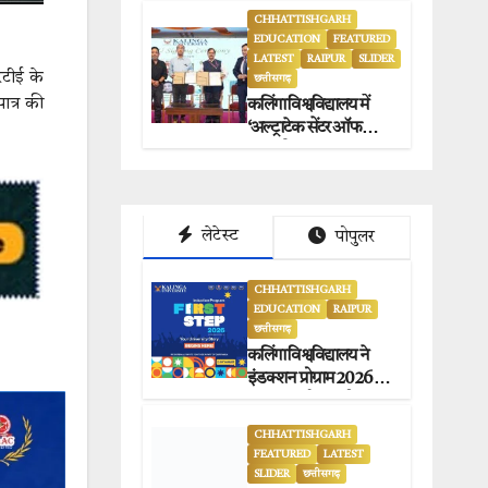
CHHATTISHGARH
EDUCATION
FEATURED
LATEST
RAIPUR
SLIDER
रटीई के
छत्तीसगढ़
ात्र की
कलिंगा विश्वविद्यालय में
‘अल्ट्राटेक सेंटर ऑफ
एक्सीलेंस’ का भव्य
उद्घाटन.
लेटेस्ट
पोपुलर
CHHATTISHGARH
EDUCATION
RAIPUR
छत्तीसगढ़
कलिंगा विश्वविद्यालय ने
इंडक्शन प्रोग्राम 2026 का
सफलतापूर्वक आयोजन
किया.
CHHATTISHGARH
FEATURED
LATEST
SLIDER
छत्तीसगढ़