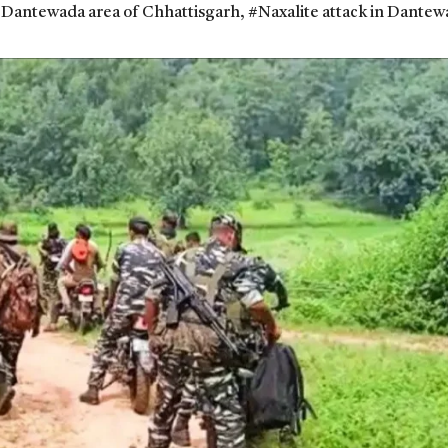
 Dantewada area of ​​Chhattisgarh
,
#Naxalite attack in Dantew