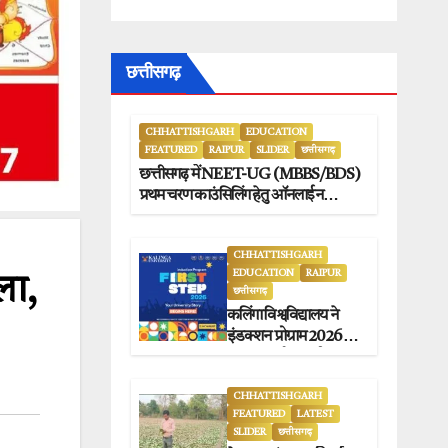
छत्तीसगढ़
CHHATTISHGARH
EDUCATION
FEATURED
RAIPUR
SLIDER
छत्तीसगढ़
छत्तीसगढ़ में NEET-UG (MBBS/BDS)
प्रथम चरण काउंसिलिंग हेतु ऑनलाईन
आवेदन प्रारंभ.
CHHATTISHGARH
EDUCATION
RAIPUR
ला,
छत्तीसगढ़
कलिंगा विश्वविद्यालय ने
इंडक्शन प्रोग्राम 2026 का
सफलतापूर्वक आयोजन
किया.
CHHATTISHGARH
FEATURED
LATEST
SLIDER
छत्तीसगढ़