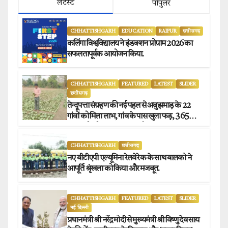
लेटेस्ट
पोपुलर
CHHATTISHGARH
EDUCATION
RAIPUR
छत्तीसगढ़
कलिंगा विश्वविद्यालय ने इंडक्शन प्रोग्राम 2026 का
सफलतापूर्वक आयोजन किया.
CHHATTISHGARH
FEATURED
LATEST
SLIDER
छत्तीसगढ़
तेन्दूपत्ता संग्रहण की नई पहल से अबुझमाड़ के 22
गांवों को मिला लाभ, गांव के पास खुला फड़, 365
संग्राहकों को मिला सीधा आर्थिक लाभ.
CHHATTISHGARH
छत्तीसगढ़
नए बीटीएपी एल्यूमिना रेलवे रेक के साथ बालको ने
आपूर्ति श्रृंखला को किया और मजबूत.
CHHATTISHGARH
FEATURED
LATEST
SLIDER
नई दिल्ली
प्रधानमंत्री श्री नरेंद्र मोदी से मुख्यमंत्री श्री विष्णु देव साय