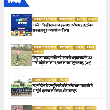
छत्तीसगढ़
CHHATTISHGARH
EDUCATION
RAIPUR
छत्तीसगढ़
कलिंगा विश्वविद्यालय ने इंडक्शन प्रोग्राम 2026 का
सफलतापूर्वक आयोजन किया.
CHHATTISHGARH
FEATURED
LATEST
SLIDER
छत्तीसगढ़
तेन्दूपत्ता संग्रहण की नई पहल से अबुझमाड़ के 22
गांवों को मिला लाभ, गांव के पास खुला फड़, 365
संग्राहकों को मिला सीधा आर्थिक लाभ.
CHHATTISHGARH
छत्तीसगढ़
नए बीटीएपी एल्यूमिना रेलवे रेक के साथ बालको ने
आपूर्ति श्रृंखला को किया और मजबूत.
CHHATTISHGARH
FEATURED
LATEST
RAIPUR