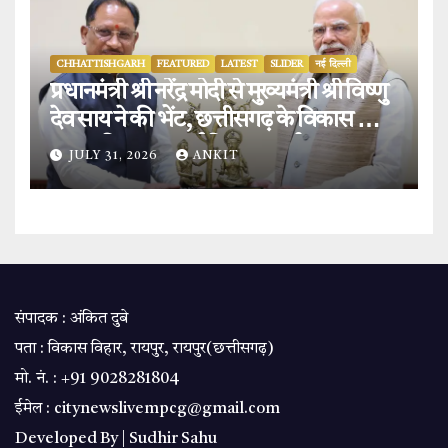
CHHATTISHGARH
FEATURED
LATEST
SLIDER
नई दिल्ली
प्रधानमंत्री श्री नरेंद्र मोदी से मुख्यमंत्री श्री विष्णु
देव साय ने की भेंट, छत्तीसगढ़ के विकास और
‘बस्तर विजन’ पर हुई विस्तृत चर्चा.
JULY 31, 2026
ANKIT
संपादक : अंकित दुबे
पता : विकास विहार, रायपुर, रायपुर(छत्तीसगढ़)
मो. नं. : +91 9028281804
ईमेल : citynewslivempcg@gmail.com
Developed By |
Sudhir Sahu