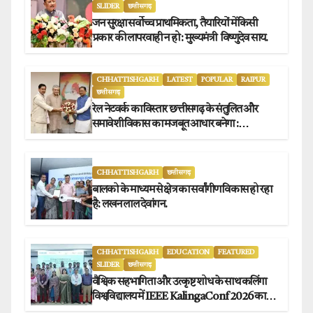
SLIDER
छत्तीसगढ़
जन सुरक्षा सर्वोच्च प्राथमिकता, तैयारियों में किसी
प्रकार की लापरवाही न हो : मुख्यमंत्री विष्णुदेव साय.
CHHATTISHGARH
LATEST
POPULAR
RAIPUR
छत्तीसगढ़
रेल नेटवर्क का विस्तार छत्तीसगढ़ के संतुलित और
समावेशी विकास का मजबूत आधार बनेगा :
मुख्यमंत्री विष्णुदेव साय
CHHATTISHGARH
छत्तीसगढ़
बालको के माध्यम से क्षेत्र का सर्वांगीण विकास हो रहा
है: लखन लाल देवांगन.
CHHATTISHGARH
EDUCATION
FEATURED
SLIDER
छत्तीसगढ़
वैश्विक सहभागिता और उत्कृष्ट शोध के साथ कलिंगा
विश्वविद्यालय में IEEE KalingaConf 2026 का
सफल समापन.