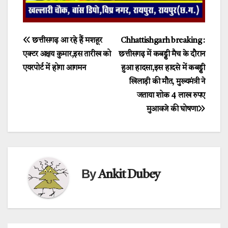
Post
छत्तीसगढ़ आ रहे हैं मशहूर
Chhattishgarh breaking :
एक्टर अक्षय कुमार,इस तारीख को
छत्तीसगढ़ में कबड्डी मैच के दौरान
navigation
एयरपोर्ट में होगा आगमन
हुआ हादसा,इस हादसे में कबड्डी
खिलाड़ी की मौत, मुख्यमंत्री ने
जताया शोक 4 लाख रुपए
मुआवजे की घोषणा
By
Ankit Dubey