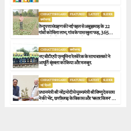
CHHATTISHGARH
FEATURED
LATEST
SLIDER
छत्तीसगढ़
तेन्दूपत्ता संग्रहण की नई पहल से अबुझमाड़ के 22
गांवों को मिला लाभ, गांव के पास खुला फड़, 365
संग्राहकों को मिला सीधा आर्थिक लाभ.
CHHATTISHGARH
छत्तीसगढ़
नए बीटीएपी एल्यूमिना रेलवे रेक के साथ बालको ने
आपूर्ति श्रृंखला को किया और मजबूत.
CHHATTISHGARH
FEATURED
LATEST
SLIDER
नई दिल्ली
प्रधानमंत्री श्री नरेंद्र मोदी से मुख्यमंत्री श्री विष्णु देव साय
ने की भेंट, छत्तीसगढ़ के विकास और ‘बस्तर विजन’ पर
हुई विस्तृत चर्चा.