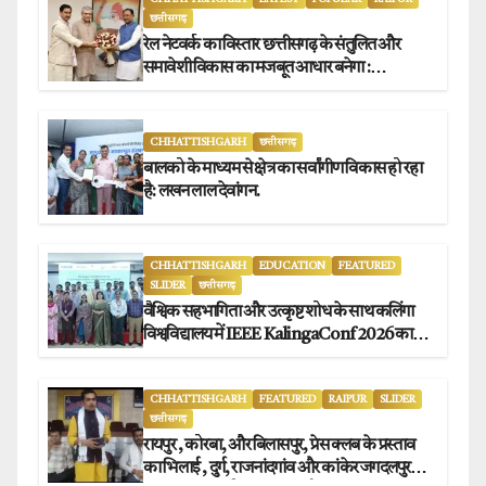
छत्तीसगढ़
रेल नेटवर्क का विस्तार छत्तीसगढ़ के संतुलित और
समावेशी विकास का मजबूत आधार बनेगा :
मुख्यमंत्री विष्णुदेव साय
CHHATTISHGARH
छत्तीसगढ़
बालको के माध्यम से क्षेत्र का सर्वांगीण विकास हो रहा
है: लखन लाल देवांगन.
CHHATTISHGARH
EDUCATION
FEATURED
SLIDER
छत्तीसगढ़
वैश्विक सहभागिता और उत्कृष्ट शोध के साथ कलिंगा
विश्वविद्यालय में IEEE KalingaConf 2026 का
सफल समापन.
CHHATTISHGARH
FEATURED
RAIPUR
SLIDER
छत्तीसगढ़
रायपुर , कोरबा, और बिलासपुर, प्रेस क्लब के प्रस्ताव
का भिलाई , दुर्ग, राजनांदगांव और कांकेर जगदलपुर