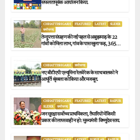
सफलतापूर्वक आयोजन किया.
CHHATTISHGARH
FEATURED
LATEST
SLIDER
छत्तीसगढ़
तेन्दूपत्ता संग्रहण की नई पहल से अबुझमाड़ के 22
गांवों को मिला लाभ, गांव के पास खुला फड़, 365
संग्राहकों को मिला सीधा आर्थिक लाभ.
CHHATTISHGARH
छत्तीसगढ़
नए बीटीएपी एल्यूमिना रेलवे रेक के साथ बालको ने
आपूर्ति श्रृंखला को किया और मजबूत.
CHHATTISHGARH
FEATURED
LATEST
RAIPUR
SLIDER
छत्तीसगढ़
जन सुरक्षा सर्वोच्च प्राथमिकता, तैयारियों में किसी
प्रकार की लापरवाही न हो : मुख्यमंत्री विष्णुदेव साय.
CHHATTISHGARH
LATEST
POPULAR
RAIPUR