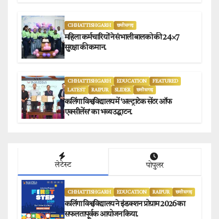
प्रेस क्लब अध्यक्षों ने किया समर्थन.
CHHATTISHGARH
छत्तीसगढ़
महिला कर्मचारियों ने संभाली बालको की 24×7
सुरक्षा की कमान.
CHHATTISHGARH
EDUCATION
FEATURED
LATEST
RAIPUR
SLIDER
छत्तीसगढ़
कलिंगा विश्वविद्यालय में ‘अल्ट्राटेक सेंटर ऑफ
एक्सीलेंस’ का भव्य उद्घाटन.
लेटेस्ट
पोपुलर
CHHATTISHGARH
EDUCATION
RAIPUR
छत्तीसगढ़
कलिंगा विश्वविद्यालय ने इंडक्शन प्रोग्राम 2026 का
सफलतापूर्वक आयोजन किया.