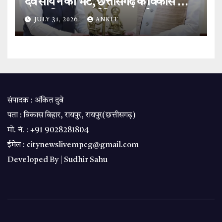
देव साय ने की भेंट, छत्तीसगढ़ के विकास और
‘बस्तर विजन’ पर हुई विस्तृत चर्चा.
JULY 31, 2026
ANKIT
संपादक : अंकित दुबे
पता : विकास विहार, रायपुर, रायपुर(छत्तीसगढ़)
मो. नं. : +91 9028281804
ईमेल : citynewslivempcg@gmail.com
Developed By |
Sudhir Sahu