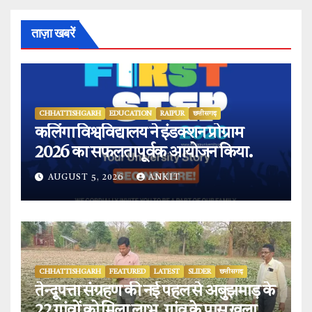
ताज़ा खबरें
CHHATTISHGARH
EDUCATION
RAIPUR
छत्तीसगढ़
कलिंगा विश्वविद्यालय ने इंडक्शन प्रोग्राम
2026 का सफलतापूर्वक आयोजन किया.
AUGUST 5, 2026
ANKIT
CHHATTISHGARH
FEATURED
LATEST
SLIDER
छत्तीसगढ़
तेन्दूपत्ता संग्रहण की नई पहल से अबुझमाड़ के
22 गांवों को मिला लाभ, गांव के पास खुला