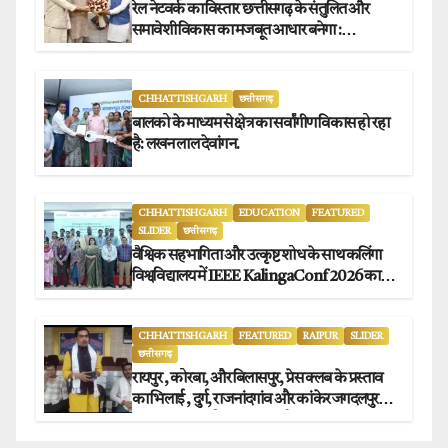
रेल नेटवर्क का विस्तार छत्तीसगढ़ के संतुलित और
समावेशी विकास का मजबूत आधार बनेगा :
मुख्यमंत्री विष्णुदेव साय
CHHATTISHGARH
छत्तीसगढ़
बालको के माध्यम से क्षेत्र का सर्वांगीण विकास हो रहा
है: लखन लाल देवांगन.
CHHATTISHGARH
EDUCATION
FEATURED
SLIDER
छत्तीसगढ़
वैश्विक सहभागिता और उत्कृष्ट शोध के साथ कलिंगा
विश्वविद्यालय में IEEE KalingaConf 2026 का
सफल समापन.
CHHATTISHGARH
FEATURED
RAIPUR
SLIDER
छत्तीसगढ़
रायपुर , कोरबा, और बिलासपुर, प्रेस क्लब के प्रस्ताव
का भिलाई , दुर्ग, राजनांदगांव और कांकेर जगदलपुर
प्रेस क्लब अध्यक्षों ने किया समर्थन.