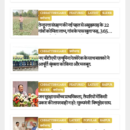
CHHATTISHGARH
FEATURED
LATEST
SLIDER
छत्तीसगढ़
तेन्दूपत्ता संग्रहण की नई पहल से अबुझमाड़ के 22
गांवों को मिला लाभ, गांव के पास खुला फड़, 365
संग्राहकों को मिला सीधा आर्थिक लाभ.
CHHATTISHGARH
छत्तीसगढ़
नए बीटीएपी एल्यूमिना रेलवे रेक के साथ बालको ने
आपूर्ति श्रृंखला को किया और मजबूत.
CHHATTISHGARH
FEATURED
LATEST
RAIPUR
SLIDER
छत्तीसगढ़
जन सुरक्षा सर्वोच्च प्राथमिकता, तैयारियों में किसी
प्रकार की लापरवाही न हो : मुख्यमंत्री विष्णुदेव साय.
CHHATTISHGARH
LATEST
POPULAR
RAIPUR
छत्तीसगढ़