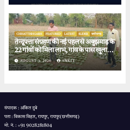
CHHATTISHGARH
FEATURED
LATEST
SLIDER
छत्तीसगढ़
तेन्दूपत्ता संग्रहण की नई पहल से अबुझमाड़ के
22 गांवों को मिला लाभ, गांव के पास खुला
फड़, 365 संग्राहकों को मिला सीधा आर्थिक
AUGUST 3, 2026
ANKIT
लाभ.
संपादक : अंकित दुबे
पता : विकास विहार, रायपुर, रायपुर(छत्तीसगढ़)
मो. नं. : +91 9028281804