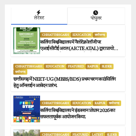
लेटेस्ट
पोपुलर
CHHATTISHGARH
EDUCATION
छत्तीसगढ़
कलिंगा विश्वविद्यालय में नैलोटेक्नोलॉजी पर
एआईसीटीई अटल (AICTE ATAL) द्वारा प्रायोजित
छह दिवसीय फैकल्टी डेवलपमेंट प्रोग्राम का सफल
आयोजन.
CHHATTISHGARH
EDUCATION
FEATURED
RAIPUR
SLIDER
छत्तीसगढ़
छत्तीसगढ़ में NEET-UG (MBBS/BDS) प्रथम चरण काउंसिलिंग
हेतु ऑनलाईन आवेदन प्रारंभ.
CHHATTISHGARH
EDUCATION
RAIPUR
छत्तीसगढ़
कलिंगा विश्वविद्यालय ने इंडक्शन प्रोग्राम 2026 का
सफलतापूर्वक आयोजन किया.
CHHATTISHGARH
FEATURED
LATEST
SLIDER