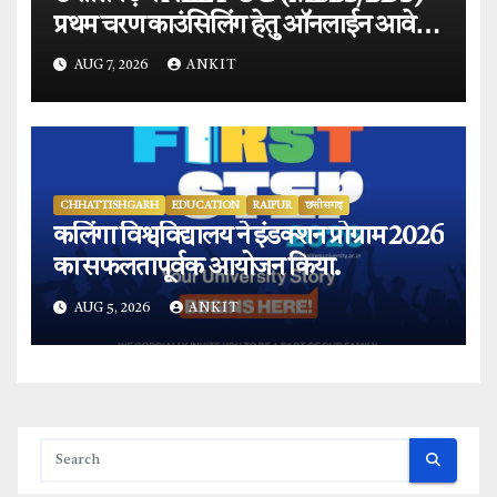
प्रथम चरण काउंसिलिंग हेतु ऑनलाईन आवेदन
प्रारंभ.
AUG 7, 2026
ANKIT
CHHATTISHGARH
EDUCATION
RAIPUR
छत्तीसगढ़
कलिंगा विश्वविद्यालय ने इंडक्शन प्रोग्राम 2026
का सफलतापूर्वक आयोजन किया.
AUG 5, 2026
ANKIT