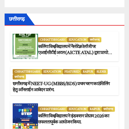
छत्तीसगढ़
CHHATTISHGARH
EDUCATION
छत्तीसगढ़
कलिंगा विश्वविद्यालय में नैलोटेक्नोलॉजी पर
एआईसीटीई अटल (AICTE ATAL) द्वारा प्रायोजित
छह दिवसीय फैकल्टी डेवलपमेंट प्रोग्राम का सफल
आयोजन.
CHHATTISHGARH
EDUCATION
FEATURED
RAIPUR
SLIDER
छत्तीसगढ़
छत्तीसगढ़ में NEET-UG (MBBS/BDS) प्रथम चरण काउंसिलिंग
हेतु ऑनलाईन आवेदन प्रारंभ.
CHHATTISHGARH
EDUCATION
RAIPUR
छत्तीसगढ़
कलिंगा विश्वविद्यालय ने इंडक्शन प्रोग्राम 2026 का
सफलतापूर्वक आयोजन किया.