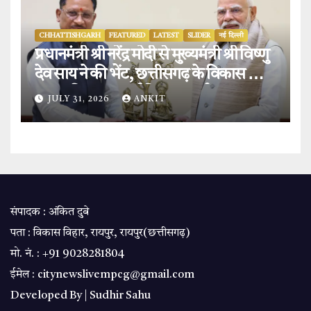
CHHATTISHGARH
FEATURED
LATEST
SLIDER
नई दिल्ली
प्रधानमंत्री श्री नरेंद्र मोदी से मुख्यमंत्री श्री विष्णु
देव साय ने की भेंट, छत्तीसगढ़ के विकास और
‘बस्तर विजन’ पर हुई विस्तृत चर्चा.
JULY 31, 2026
ANKIT
संपादक : अंकित दुबे
पता : विकास विहार, रायपुर, रायपुर(छत्तीसगढ़)
मो. नं. : +91 9028281804
ईमेल : citynewslivempcg@gmail.com
Developed By |
Sudhir Sahu