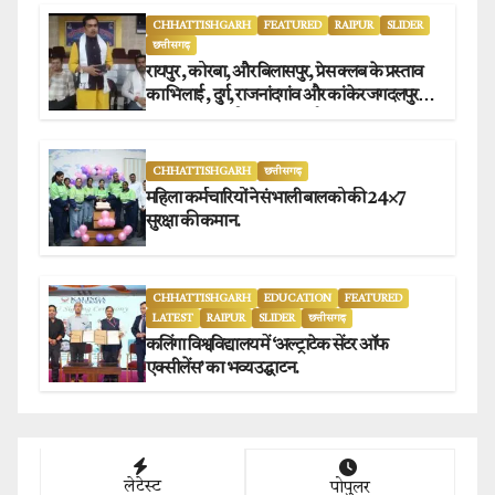
CHHATTISHGARH
FEATURED
RAIPUR
SLIDER
छत्तीसगढ़
रायपुर , कोरबा, और बिलासपुर, प्रेस क्लब के प्रस्ताव
का भिलाई , दुर्ग, राजनांदगांव और कांकेर जगदलपुर
प्रेस क्लब अध्यक्षों ने किया समर्थन.
CHHATTISHGARH
छत्तीसगढ़
महिला कर्मचारियों ने संभाली बालको की 24×7
सुरक्षा की कमान.
CHHATTISHGARH
EDUCATION
FEATURED
LATEST
RAIPUR
SLIDER
छत्तीसगढ़
कलिंगा विश्वविद्यालय में ‘अल्ट्राटेक सेंटर ऑफ
एक्सीलेंस’ का भव्य उद्घाटन.
लेटेस्ट
पोपुलर