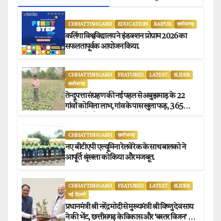
CHHATTISHGARH
EDUCATION
RAIPUR
छत्तीसगढ़
कलिंगा विश्वविद्यालय ने इंडक्शन प्रोग्राम 2026 का
सफलतापूर्वक आयोजन किया.
CHHATTISHGARH
FEATURED
LATEST
SLIDER
छत्तीसगढ़
तेन्दूपत्ता संग्रहण की नई पहल से अबुझमाड़ के 22
गांवों को मिला लाभ, गांव के पास खुला फड़, 365
संग्राहकों को मिला सीधा आर्थिक लाभ.
CHHATTISHGARH
छत्तीसगढ़
नए बीटीएपी एल्यूमिना रेलवे रेक के साथ बालको ने
आपूर्ति श्रृंखला को किया और मजबूत.
CHHATTISHGARH
FEATURED
LATEST
SLIDER
नई दिल्ली
प्रधानमंत्री श्री नरेंद्र मोदी से मुख्यमंत्री श्री विष्णु देव साय
ने की भेंट, छत्तीसगढ़ के विकास और ‘बस्तर विजन’ पर