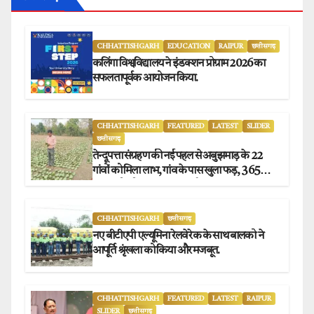
CHHATTISHGARH
EDUCATION
RAIPUR
छत्तीसगढ़
कलिंगा विश्वविद्यालय ने इंडक्शन प्रोग्राम 2026 का
सफलतापूर्वक आयोजन किया.
CHHATTISHGARH
FEATURED
LATEST
SLIDER
छत्तीसगढ़
तेन्दूपत्ता संग्रहण की नई पहल से अबुझमाड़ के 22
गांवों को मिला लाभ, गांव के पास खुला फड़, 365
संग्राहकों को मिला सीधा आर्थिक लाभ.
CHHATTISHGARH
छत्तीसगढ़
नए बीटीएपी एल्यूमिना रेलवे रेक के साथ बालको ने
आपूर्ति श्रृंखला को किया और मजबूत.
CHHATTISHGARH
FEATURED
LATEST
RAIPUR
SLIDER
छत्तीसगढ़