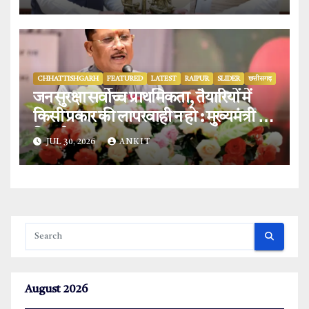
CHHATTISHGARH
FEATURED
LATEST
RAIPUR
SLIDER
छत्तीसगढ़
जन सुरक्षा सर्वोच्च प्राथमिकता, तैयारियों में
किसी प्रकार की लापरवाही न हो : मुख्यमंत्री
विष्णुदेव साय.
JUL 30, 2026
ANKIT
August 2026