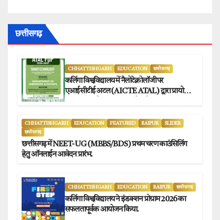
छत्तीसगढ़
CHHATTISHGARH
EDUCATION
छत्तीसगढ़
कलिंगा विश्वविद्यालय में नैलोटेक्नोलॉजी पर
एआईसीटीई अटल (AICTE ATAL) द्वारा प्रायोजित
छह दिवसीय फैकल्टी डेवलपमेंट प्रोग्राम का सफल
आयोजन.
CHHATTISHGARH
EDUCATION
FEATURED
RAIPUR
SLIDER
छत्तीसगढ़
छत्तीसगढ़ में NEET-UG (MBBS/BDS) प्रथम चरण काउंसिलिंग
हेतु ऑनलाईन आवेदन प्रारंभ.
CHHATTISHGARH
EDUCATION
RAIPUR
छत्तीसगढ़
कलिंगा विश्वविद्यालय ने इंडक्शन प्रोग्राम 2026 का
सफलतापूर्वक आयोजन किया.