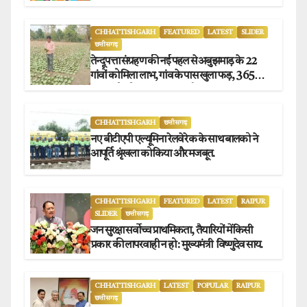
CHHATTISHGARH
FEATURED
LATEST
SLIDER
छत्तीसगढ़
तेन्दूपत्ता संग्रहण की नई पहल से अबुझमाड़ के 22
गांवों को मिला लाभ, गांव के पास खुला फड़, 365
संग्राहकों को मिला सीधा आर्थिक लाभ.
CHHATTISHGARH
छत्तीसगढ़
नए बीटीएपी एल्यूमिना रेलवे रेक के साथ बालको ने
आपूर्ति श्रृंखला को किया और मजबूत.
CHHATTISHGARH
FEATURED
LATEST
RAIPUR
SLIDER
छत्तीसगढ़
जन सुरक्षा सर्वोच्च प्राथमिकता, तैयारियों में किसी
प्रकार की लापरवाही न हो : मुख्यमंत्री विष्णुदेव साय.
CHHATTISHGARH
LATEST
POPULAR
RAIPUR
छत्तीसगढ़