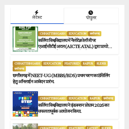
लेटेस्ट
पोपुलर
CHHATTISHGARH
EDUCATION
छत्तीसगढ़
कलिंगा विश्वविद्यालय में नैलोटेक्नोलॉजी पर
एआईसीटीई अटल (AICTE ATAL) द्वारा प्रायोजित
छह दिवसीय फैकल्टी डेवलपमेंट प्रोग्राम का सफल
आयोजन.
CHHATTISHGARH
EDUCATION
FEATURED
RAIPUR
SLIDER
छत्तीसगढ़
छत्तीसगढ़ में NEET-UG (MBBS/BDS) प्रथम चरण काउंसिलिंग
हेतु ऑनलाईन आवेदन प्रारंभ.
CHHATTISHGARH
EDUCATION
RAIPUR
छत्तीसगढ़
कलिंगा विश्वविद्यालय ने इंडक्शन प्रोग्राम 2026 का
सफलतापूर्वक आयोजन किया.
CHHATTISHGARH
FEATURED
LATEST
SLIDER