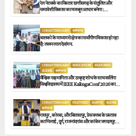
रेल नेटवर्क का विस्तार छत्तीसगढ़ के संतुलित और
समावेशी विकास का मजबूत आधार बनेगा :
मुख्यमंत्री विष्णुदेव साय
CHHATTISHGARH
छत्तीसगढ़
बालको के माध्यम से क्षेत्र का सर्वांगीण विकास हो रहा
है: लखन लाल देवांगन.
CHHATTISHGARH
EDUCATION
FEATURED
SLIDER
छत्तीसगढ़
वैश्विक सहभागिता और उत्कृष्ट शोध के साथ कलिंगा
विश्वविद्यालय में IEEE KalingaConf 2026 का
सफल समापन.
CHHATTISHGARH
FEATURED
RAIPUR
SLIDER
छत्तीसगढ़
रायपुर , कोरबा, और बिलासपुर, प्रेस क्लब के प्रस्ताव
का भिलाई , दुर्ग, राजनांदगांव और कांकेर जगदलपुर
प्रेस क्लब अध्यक्षों ने किया समर्थन.