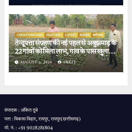
CHHATTISHGARH
FEATURED
LATEST
SLIDER
छत्तीसगढ़
तेन्दूपत्ता संग्रहण की नई पहल से अबुझमाड़ के
22 गांवों को मिला लाभ, गांव के पास खुला
फड़, 365 संग्राहकों को मिला सीधा आर्थिक
AUGUST 3, 2026
ANKIT
लाभ.
संपादक : अंकित दुबे
पता : विकास विहार, रायपुर, रायपुर(छत्तीसगढ़)
मो. नं. : +91 9028281804