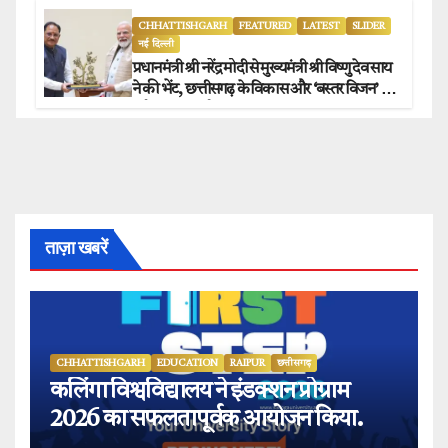
CHHATTISHGARH
FEATURED
LATEST
SLIDER
नई दिल्ली
प्रधानमंत्री श्री नरेंद्र मोदी से मुख्यमंत्री श्री विष्णु देव साय
ने की भेंट, छत्तीसगढ़ के विकास और ‘बस्तर विजन’ पर
हुई विस्तृत चर्चा.
ताज़ा खबरें
CHHATTISHGARH
EDUCATION
RAIPUR
छत्तीसगढ़
कलिंगा विश्वविद्यालय ने इंडक्शन प्रोग्राम
2026 का सफलतापूर्वक आयोजन किया.