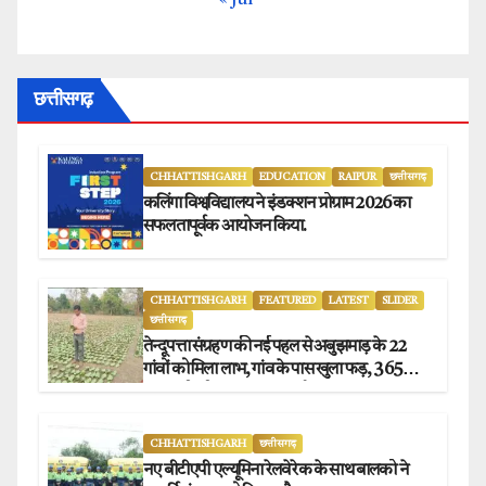
« Jul
छत्तीसगढ़
CHHATTISHGARH
EDUCATION
RAIPUR
छत्तीसगढ़
कलिंगा विश्वविद्यालय ने इंडक्शन प्रोग्राम 2026 का
सफलतापूर्वक आयोजन किया.
CHHATTISHGARH
FEATURED
LATEST
SLIDER
छत्तीसगढ़
तेन्दूपत्ता संग्रहण की नई पहल से अबुझमाड़ के 22
गांवों को मिला लाभ, गांव के पास खुला फड़, 365
संग्राहकों को मिला सीधा आर्थिक लाभ.
CHHATTISHGARH
छत्तीसगढ़
नए बीटीएपी एल्यूमिना रेलवे रेक के साथ बालको ने