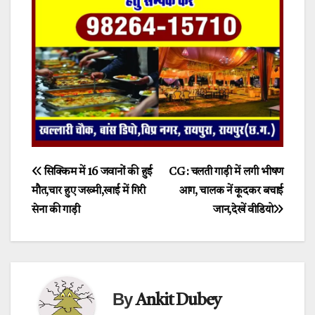
Post
सिक्किम में 16 जवानों की हुई
CG : चलती गाड़ी में लगी भीषण
मौत,चार हुए जख्मी,खाई में गिरी
आग, चालक नें कूदकर बचाई
navigation
सेना की गाड़ी
जान,देखें वीडियो
By
Ankit Dubey