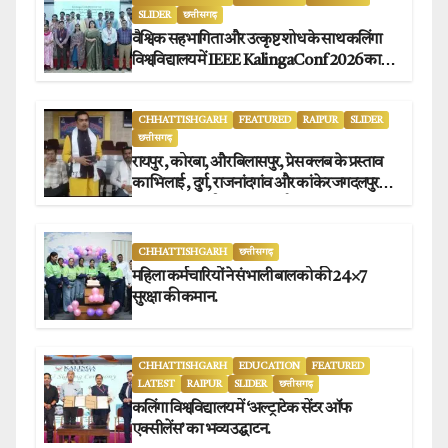
SLIDER
छत्तीसगढ़
वैश्विक सहभागिता और उत्कृष्ट शोध के साथ कलिंगा
विश्वविद्यालय में IEEE KalingaConf 2026 का
सफल समापन.
CHHATTISHGARH
FEATURED
RAIPUR
SLIDER
छत्तीसगढ़
रायपुर , कोरबा, और बिलासपुर, प्रेस क्लब के प्रस्ताव
का भिलाई , दुर्ग, राजनांदगांव और कांकेर जगदलपुर
प्रेस क्लब अध्यक्षों ने किया समर्थन.
CHHATTISHGARH
छत्तीसगढ़
महिला कर्मचारियों ने संभाली बालको की 24×7
सुरक्षा की कमान.
CHHATTISHGARH
EDUCATION
FEATURED
LATEST
RAIPUR
SLIDER
छत्तीसगढ़
कलिंगा विश्वविद्यालय में ‘अल्ट्राटेक सेंटर ऑफ
एक्सीलेंस’ का भव्य उद्घाटन.