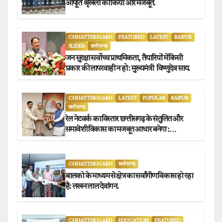
आपूर्ति श्रृंखला को किया और मजबूत.
CHHATTISHGARH
FEATURED
LATEST
RAIPUR
SLIDER
छत्तीसगढ़
जन सुरक्षा सर्वोच्च प्राथमिकता, तैयारियों में किसी
प्रकार की लापरवाही न हो : मुख्यमंत्री विष्णुदेव साय.
CHHATTISHGARH
LATEST
POPULAR
RAIPUR
छत्तीसगढ़
रेल नेटवर्क का विस्तार छत्तीसगढ़ के संतुलित और
समावेशी विकास का मजबूत आधार बनेगा :
मुख्यमंत्री विष्णुदेव साय
CHHATTISHGARH
छत्तीसगढ़
बालको के माध्यम से क्षेत्र का सर्वांगीण विकास हो रहा
है: लखन लाल देवांगन.
CHHATTISHGARH
EDUCATION
FEATURED