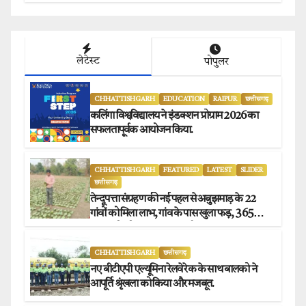
लेटेस्ट
पोपुलर
CHHATTISHGARH
EDUCATION
RAIPUR
छत्तीसगढ़
कलिंगा विश्वविद्यालय ने इंडक्शन प्रोग्राम 2026 का
सफलतापूर्वक आयोजन किया.
CHHATTISHGARH
FEATURED
LATEST
SLIDER
छत्तीसगढ़
तेन्दूपत्ता संग्रहण की नई पहल से अबुझमाड़ के 22
गांवों को मिला लाभ, गांव के पास खुला फड़, 365
संग्राहकों को मिला सीधा आर्थिक लाभ.
CHHATTISHGARH
छत्तीसगढ़
नए बीटीएपी एल्यूमिना रेलवे रेक के साथ बालको ने
आपूर्ति श्रृंखला को किया और मजबूत.