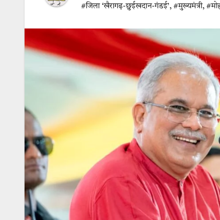
#जिला ‘खैरागढ़-छुईखदान-गंडई’
,
#मुख्यमंत्री
,
#मोह