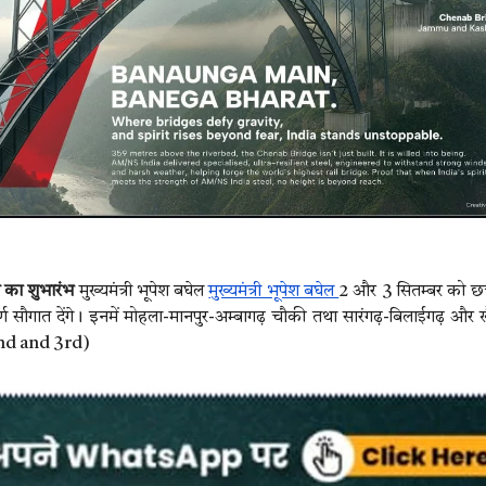
ी का शुभारंभ
मुख्यमंत्री भूपेश बघेल
मुख्यमंत्री भूपेश बघेल
2 और 3 सितम्बर को छत
ूर्ण सौगात देंगे। इनमें मोहला-मानपुर-अम्बागढ़ चौकी तथा सारंगढ़-बिलाईगढ़ और 
2nd and 3rd)