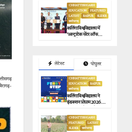
CHHATTISHGARH
EDUCATION
FEATURED
LATEST
RAIPUR
SLIDER
छत्तीसगढ़
कलिंगा विश्वविद्यालय में
‘अल्ट्राटेक सेंटर ऑफ
एक्सीलेंस’ का भव्य
उद्घाटन.
लेटेस्ट
पोपुलर
्तीसगढ़
CHHATTISHGARH
EDUCATION
RAIPUR
खैरागढ़-
छत्तीसगढ़
कलिंगा विश्वविद्यालय ने
इंडक्शन प्रोग्राम 2026 का
सफलतापूर्वक आयोजन
किया.
CHHATTISHGARH
FEATURED
LATEST
SLIDER
छत्तीसगढ़