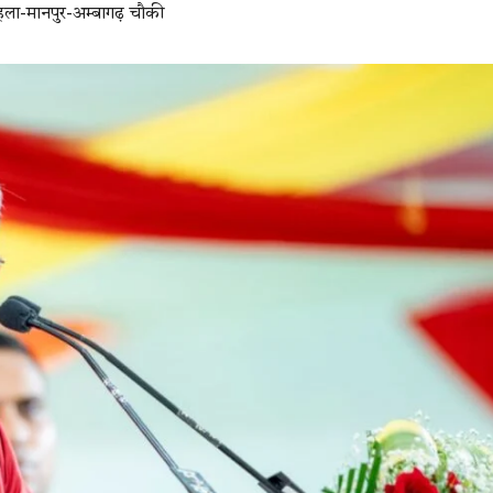
ला-मानपुर-अम्बागढ़ चौकी