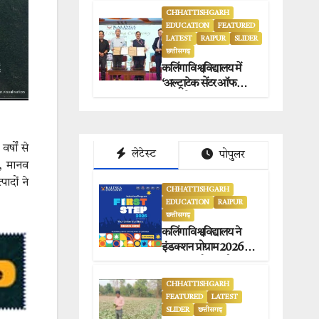
CHHATTISHGARH
EDUCATION
FEATURED
LATEST
RAIPUR
SLIDER
छत्तीसगढ़
कलिंगा विश्वविद्यालय में
‘अल्ट्राटेक सेंटर ऑफ
एक्सीलेंस’ का भव्य
उद्घाटन.
र्षों से
लेटेस्ट
पोपुलर
ण, मानव
ादों ने
CHHATTISHGARH
EDUCATION
RAIPUR
छत्तीसगढ़
कलिंगा विश्वविद्यालय ने
इंडक्शन प्रोग्राम 2026 का
सफलतापूर्वक आयोजन
किया.
CHHATTISHGARH
FEATURED
LATEST
SLIDER
छत्तीसगढ़