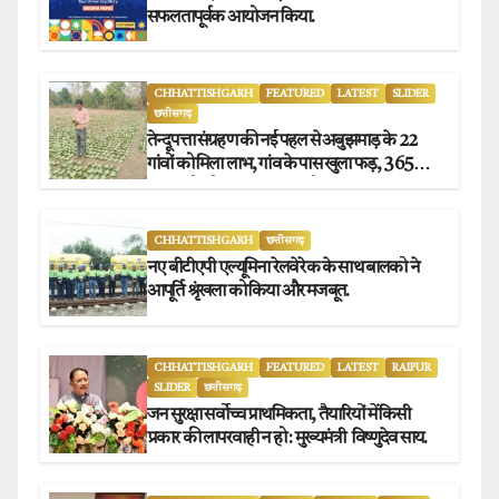
सफलतापूर्वक आयोजन किया.
CHHATTISHGARH
FEATURED
LATEST
SLIDER
छत्तीसगढ़
तेन्दूपत्ता संग्रहण की नई पहल से अबुझमाड़ के 22
गांवों को मिला लाभ, गांव के पास खुला फड़, 365
संग्राहकों को मिला सीधा आर्थिक लाभ.
CHHATTISHGARH
छत्तीसगढ़
नए बीटीएपी एल्यूमिना रेलवे रेक के साथ बालको ने
आपूर्ति श्रृंखला को किया और मजबूत.
CHHATTISHGARH
FEATURED
LATEST
RAIPUR
SLIDER
छत्तीसगढ़
जन सुरक्षा सर्वोच्च प्राथमिकता, तैयारियों में किसी
प्रकार की लापरवाही न हो : मुख्यमंत्री विष्णुदेव साय.