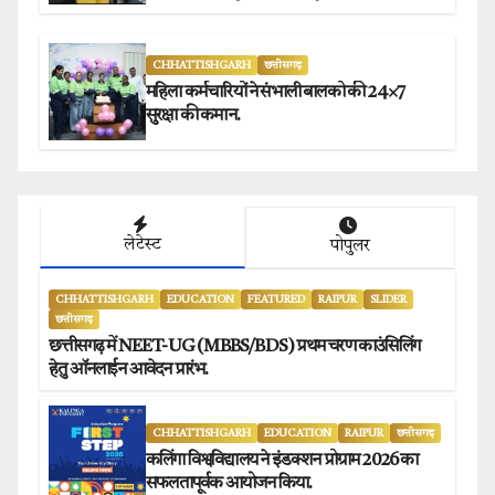
प्रेस क्लब अध्यक्षों ने किया समर्थन.
CHHATTISHGARH
छत्तीसगढ़
महिला कर्मचारियों ने संभाली बालको की 24×7
सुरक्षा की कमान.
लेटेस्ट
पोपुलर
CHHATTISHGARH
EDUCATION
FEATURED
RAIPUR
SLIDER
छत्तीसगढ़
छत्तीसगढ़ में NEET-UG (MBBS/BDS) प्रथम चरण काउंसिलिंग
हेतु ऑनलाईन आवेदन प्रारंभ.
CHHATTISHGARH
EDUCATION
RAIPUR
छत्तीसगढ़
कलिंगा विश्वविद्यालय ने इंडक्शन प्रोग्राम 2026 का
सफलतापूर्वक आयोजन किया.