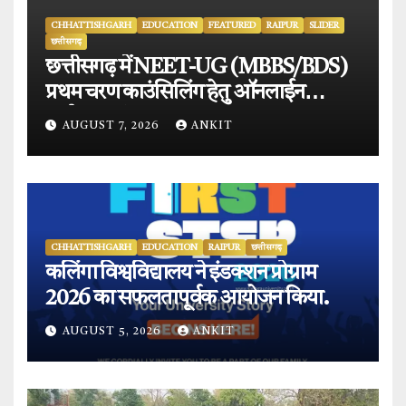
CHHATTISHGARH
EDUCATION
FEATURED
RAIPUR
SLIDER
छत्तीसगढ़
छत्तीसगढ़ में NEET-UG (MBBS/BDS)
प्रथम चरण काउंसिलिंग हेतु ऑनलाईन
आवेदन प्रारंभ.
AUGUST 7, 2026
ANKIT
CHHATTISHGARH
EDUCATION
RAIPUR
छत्तीसगढ़
कलिंगा विश्वविद्यालय ने इंडक्शन प्रोग्राम
2026 का सफलतापूर्वक आयोजन किया.
AUGUST 5, 2026
ANKIT