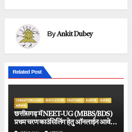
By
Ankit Dubey
Related Post
CHHATTISHGARH
EDUCATION
FEATURED
RAIPUR
SLIDER
छत्तीसगढ़
छत्तीसगढ़ में NEET-UG (MBBS/BDS)
प्रथम चरण काउंसिलिंग हेतु ऑनलाईन आवेदन
प्रारंभ.