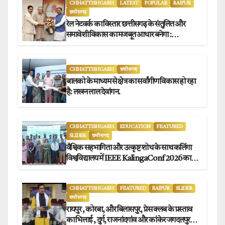
CHHATTISHGARH
LATEST
POPULAR
RAIPUR
छत्तीसगढ़
रेल नेटवर्क का विस्तार छत्तीसगढ़ के संतुलित और
समावेशी विकास का मजबूत आधार बनेगा :
मुख्यमंत्री विष्णुदेव साय
CHHATTISHGARH
छत्तीसगढ़
बालको के माध्यम से क्षेत्र का सर्वांगीण विकास हो रहा
है: लखन लाल देवांगन.
CHHATTISHGARH
EDUCATION
FEATURED
SLIDER
छत्तीसगढ़
वैश्विक सहभागिता और उत्कृष्ट शोध के साथ कलिंगा
विश्वविद्यालय में IEEE KalingaConf 2026 का
सफल समापन.
CHHATTISHGARH
FEATURED
RAIPUR
SLIDER
छत्तीसगढ़
रायपुर , कोरबा, और बिलासपुर, प्रेस क्लब के प्रस्ताव
का भिलाई , दुर्ग, राजनांदगांव और कांकेर जगदलपुर