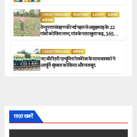
CHHATTISHGARH
FEATURED
LATEST
SLIDER
छत्तीसगढ़
तेन्दूपत्ता संग्रहण की नई पहल से अबुझमाड़ के 22
गांवों को मिला लाभ, गांव के पास खुला फड़, 365
संग्राहकों को मिला सीधा आर्थिक लाभ.
CHHATTISHGARH
छत्तीसगढ़
नए बीटीएपी एल्यूमिना रेलवे रेक के साथ बालको ने
आपूर्ति श्रृंखला को किया और मजबूत.
ताज़ा खबरें