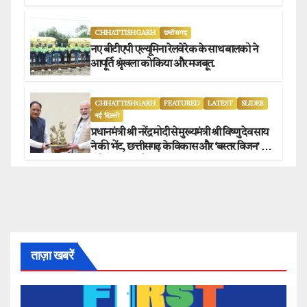
संग्राहकों को मिला सीधा आर्थिक लाभ.
CHHATTISHGARH
छत्तीसगढ़
नए बीटीएपी एल्यूमिना रेलवे रेक के साथ बालको ने
आपूर्ति श्रृंखला को किया और मजबूत.
CHHATTISHGARH
FEATURED
LATEST
SLIDER
नई दिल्ली
प्रधानमंत्री श्री नरेंद्र मोदी से मुख्यमंत्री श्री विष्णु देव साय
ने की भेंट, छत्तीसगढ़ के विकास और ‘बस्तर विजन’ पर
हुई विस्तृत चर्चा.
ताज़ा खबरें