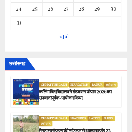
24
25
26
27
28
29
30
31
« Jul
छत्तीसगढ़
CHHATTISHGARH
EDUCATION
RAIPUR
छत्तीसगढ़
कलिंगा विश्वविद्यालय ने इंडक्शन प्रोग्राम 2026 का
सफलतापूर्वक आयोजन किया.
CHHATTISHGARH
FEATURED
LATEST
SLIDER
छत्तीसगढ़
तेन्दूपत्ता संग्रहण की नई पहल से अबुझमाड़ के 22