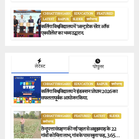
CHHATTISHGARH
EDUCATION
FEATURED
LATEST
RAIPUR
SLIDER
छत्तीसगढ़
कलिंगा विश्वविद्यालय में ‘अल्ट्राटेक सेंटर ऑफ
एक्सीलेंस’ का भव्य उद्घाटन.
लेटेस्ट
पोपुलर
CHHATTISHGARH
EDUCATION
RAIPUR
छत्तीसगढ़
कलिंगा विश्वविद्यालय ने इंडक्शन प्रोग्राम 2026 का
सफलतापूर्वक आयोजन किया.
CHHATTISHGARH
FEATURED
LATEST
SLIDER
छत्तीसगढ़
तेन्दूपत्ता संग्रहण की नई पहल से अबुझमाड़ के 22
गांवों को मिला लाभ, गांव के पास खुला फड़, 365