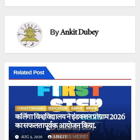
By
Ankit Dubey
Related Post
CHHATTISHGARH
EDUCATION
RAIPUR
छत्तीसगढ़
कलिंगा विश्वविद्यालय ने इंडक्शन प्रोग्राम 2026
का सफलतापूर्वक आयोजन किया.
AUG 5, 2026
ANKIT