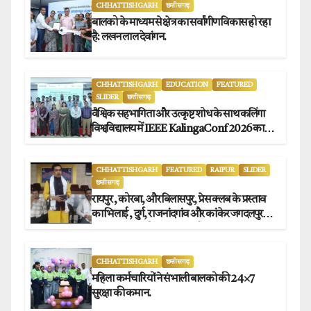
CHHATTISHGARH
छत्तीसगढ़
बालको के माध्यम से क्षेत्र का सर्वांगीण विकास हो रहा
है: लखन लाल देवांगन.
CHHATTISHGARH
EDUCATION
FEATURED
SLIDER
छत्तीसगढ़
वैश्विक सहभागिता और उत्कृष्ट शोध के साथ कलिंगा
विश्वविद्यालय में IEEE KalingaConf 2026 का
सफल समापन.
CHHATTISHGARH
FEATURED
RAIPUR
SLIDER
छत्तीसगढ़
रायपुर , कोरबा, और बिलासपुर, प्रेस क्लब के प्रस्ताव
का भिलाई , दुर्ग, राजनांदगांव और कांकेर जगदलपुर
प्रेस क्लब अध्यक्षों ने किया समर्थन.
CHHATTISHGARH
छत्तीसगढ़
महिला कर्मचारियों ने संभाली बालको की 24×7
सुरक्षा की कमान.