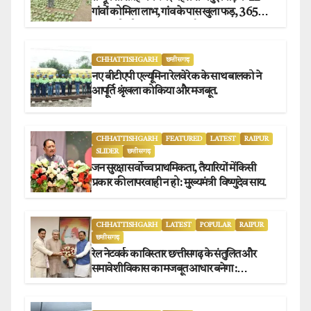
गांवों को मिला लाभ, गांव के पास खुला फड़, 365
संग्राहकों को मिला सीधा आर्थिक लाभ.
CHHATTISHGARH
छत्तीसगढ़
नए बीटीएपी एल्यूमिना रेलवे रेक के साथ बालको ने
आपूर्ति श्रृंखला को किया और मजबूत.
CHHATTISHGARH
FEATURED
LATEST
RAIPUR
SLIDER
छत्तीसगढ़
जन सुरक्षा सर्वोच्च प्राथमिकता, तैयारियों में किसी
प्रकार की लापरवाही न हो : मुख्यमंत्री विष्णुदेव साय.
CHHATTISHGARH
LATEST
POPULAR
RAIPUR
छत्तीसगढ़
रेल नेटवर्क का विस्तार छत्तीसगढ़ के संतुलित और
समावेशी विकास का मजबूत आधार बनेगा :
मुख्यमंत्री विष्णुदेव साय