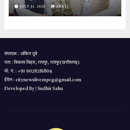
‘बस्तर विजन’ पर हुई विस्तृत चर्चा.
JULY 31, 2026
ANKIT
संपादक : अंकित दुबे
पता : विकास विहार, रायपुर, रायपुर(छत्तीसगढ़)
मो. नं. : +91 9028281804
ईमेल : citynewslivempcg@gmail.com
Developed By |
Sudhir Sahu