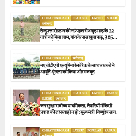
CHHATTISHGARH
FEATURED
LATEST
SLIDER
छत्तीसगढ़
तेन्दूपत्ता संग्रहण की नई पहल से अबुझमाड़ के 22
गांवों को मिला लाभ, गांव के पास खुला फड़, 365
संग्राहकों को मिला सीधा आर्थिक लाभ.
CHHATTISHGARH
छत्तीसगढ़
नए बीटीएपी एल्यूमिना रेलवे रेक के साथ बालको ने
आपूर्ति श्रृंखला को किया और मजबूत.
CHHATTISHGARH
FEATURED
LATEST
RAIPUR
SLIDER
छत्तीसगढ़
जन सुरक्षा सर्वोच्च प्राथमिकता, तैयारियों में किसी
प्रकार की लापरवाही न हो : मुख्यमंत्री विष्णुदेव साय.
CHHATTISHGARH
LATEST
POPULAR
RAIPUR
छत्तीसगढ़