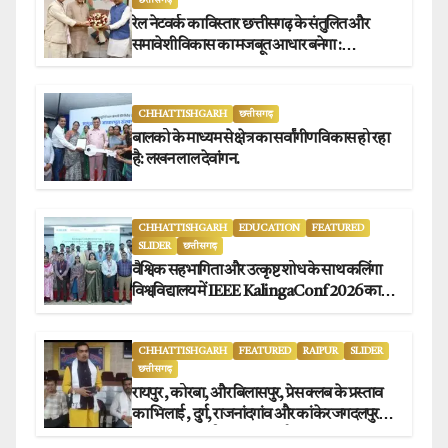
रेल नेटवर्क का विस्तार छत्तीसगढ़ के संतुलित और
समावेशी विकास का मजबूत आधार बनेगा :
मुख्यमंत्री विष्णुदेव साय
CHHATTISHGARH
छत्तीसगढ़
बालको के माध्यम से क्षेत्र का सर्वांगीण विकास हो रहा
है: लखन लाल देवांगन.
CHHATTISHGARH
EDUCATION
FEATURED
SLIDER
छत्तीसगढ़
वैश्विक सहभागिता और उत्कृष्ट शोध के साथ कलिंगा
विश्वविद्यालय में IEEE KalingaConf 2026 का
सफल समापन.
CHHATTISHGARH
FEATURED
RAIPUR
SLIDER
छत्तीसगढ़
रायपुर , कोरबा, और बिलासपुर, प्रेस क्लब के प्रस्ताव
का भिलाई , दुर्ग, राजनांदगांव और कांकेर जगदलपुर
प्रेस क्लब अध्यक्षों ने किया समर्थन.