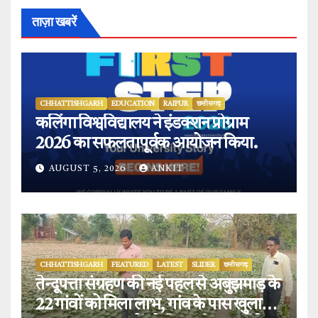
ताज़ा खबरें
CHHATTISHGARH
EDUCATION
RAIPUR
छत्तीसगढ़
कलिंगा विश्वविद्यालय ने इंडक्शन प्रोग्राम
2026 का सफलतापूर्वक आयोजन किया.
AUGUST 5, 2026
ANKIT
CHHATTISHGARH
FEATURED
LATEST
SLIDER
छत्तीसगढ़
तेन्दूपत्ता संग्रहण की नई पहल से अबुझमाड़ के
22 गांवों को मिला लाभ, गांव के पास खुला