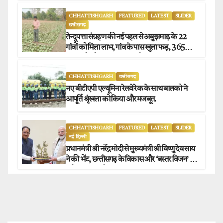
CHHATTISHGARH
FEATURED
LATEST
SLIDER
छत्तीसगढ़
तेन्दूपत्ता संग्रहण की नई पहल से अबुझमाड़ के 22
गांवों को मिला लाभ, गांव के पास खुला फड़, 365
संग्राहकों को मिला सीधा आर्थिक लाभ.
CHHATTISHGARH
छत्तीसगढ़
नए बीटीएपी एल्यूमिना रेलवे रेक के साथ बालको ने
आपूर्ति श्रृंखला को किया और मजबूत.
CHHATTISHGARH
FEATURED
LATEST
SLIDER
नई दिल्ली
प्रधानमंत्री श्री नरेंद्र मोदी से मुख्यमंत्री श्री विष्णु देव साय
ने की भेंट, छत्तीसगढ़ के विकास और ‘बस्तर विजन’ पर
हुई विस्तृत चर्चा.