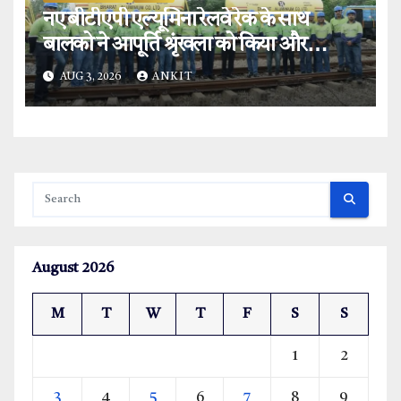
नए बीटीएपी एल्यूमिना रेलवे रेक के साथ
बालको ने आपूर्ति श्रृंखला को किया और
मजबूत.
AUG 3, 2026
ANKIT
August 2026
M
T
W
T
F
S
S
1
2
3
4
5
6
7
8
9