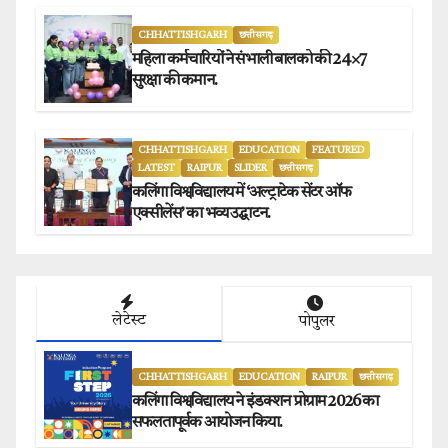
CHHATTISHGARH
छत्तीसगढ़
महिला कर्मचारियों ने संभाली बालको की 24×7
सुरक्षा की कमान.
CHHATTISHGARH
EDUCATION
FEATURED
LATEST
RAIPUR
SLIDER
छत्तीसगढ़
कलिंगा विश्वविद्यालय में ‘अल्ट्राटेक सेंटर ऑफ
एक्सीलेंस’ का भव्य उद्घाटन.
लेटेस्ट
पोपुलर
CHHATTISHGARH
EDUCATION
RAIPUR
छत्तीसगढ़
कलिंगा विश्वविद्यालय ने इंडक्शन प्रोग्राम 2026 का
सफलतापूर्वक आयोजन किया.