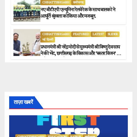
CHHATTISHGARH
छत्तीसगढ़
नए बीटीएपी एल्यूमिना रेलवे रेक के साथ बालको ने
आपूर्ति श्रृंखला को किया और मजबूत.
CHHATTISHGARH
FEATURED
LATEST
SLIDER
नई दिल्ली
प्रधानमंत्री श्री नरेंद्र मोदी से मुख्यमंत्री श्री विष्णु देव साय
ने की भेंट, छत्तीसगढ़ के विकास और ‘बस्तर विजन’ पर
हुई विस्तृत चर्चा.
ताज़ा खबरें