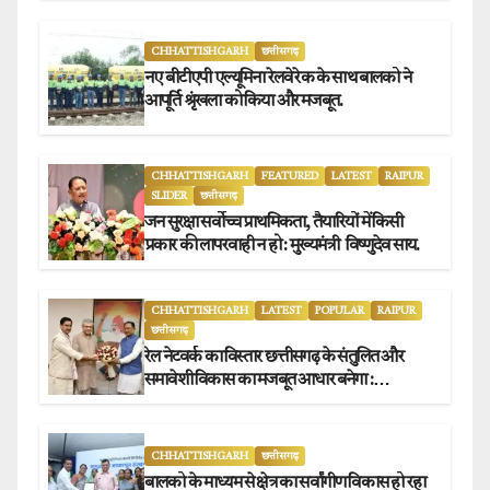
CHHATTISHGARH
छत्तीसगढ़
नए बीटीएपी एल्यूमिना रेलवे रेक के साथ बालको ने
आपूर्ति श्रृंखला को किया और मजबूत.
CHHATTISHGARH
FEATURED
LATEST
RAIPUR
SLIDER
छत्तीसगढ़
जन सुरक्षा सर्वोच्च प्राथमिकता, तैयारियों में किसी
प्रकार की लापरवाही न हो : मुख्यमंत्री विष्णुदेव साय.
CHHATTISHGARH
LATEST
POPULAR
RAIPUR
छत्तीसगढ़
रेल नेटवर्क का विस्तार छत्तीसगढ़ के संतुलित और
समावेशी विकास का मजबूत आधार बनेगा :
मुख्यमंत्री विष्णुदेव साय
CHHATTISHGARH
छत्तीसगढ़
बालको के माध्यम से क्षेत्र का सर्वांगीण विकास हो रहा