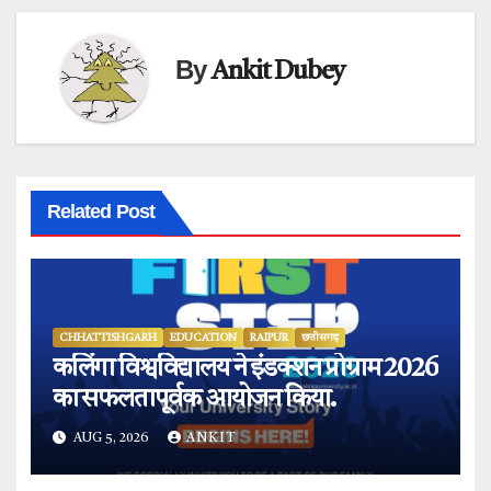
By
Ankit Dubey
Related Post
CHHATTISHGARH
EDUCATION
RAIPUR
छत्तीसगढ़
कलिंगा विश्वविद्यालय ने इंडक्शन प्रोग्राम 2026
का सफलतापूर्वक आयोजन किया.
AUG 5, 2026
ANKIT