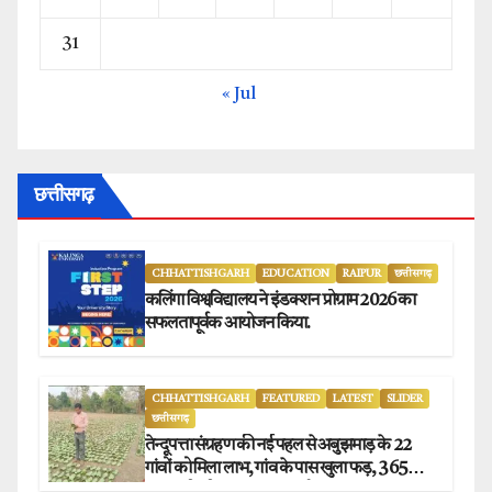
31
« Jul
छत्तीसगढ़
CHHATTISHGARH
EDUCATION
RAIPUR
छत्तीसगढ़
कलिंगा विश्वविद्यालय ने इंडक्शन प्रोग्राम 2026 का
सफलतापूर्वक आयोजन किया.
CHHATTISHGARH
FEATURED
LATEST
SLIDER
छत्तीसगढ़
तेन्दूपत्ता संग्रहण की नई पहल से अबुझमाड़ के 22
गांवों को मिला लाभ, गांव के पास खुला फड़, 365
संग्राहकों को मिला सीधा आर्थिक लाभ.