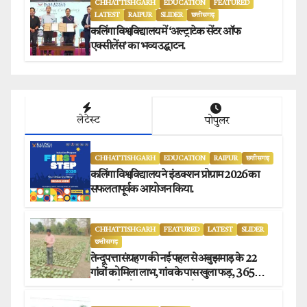
CHHATTISHGARH
EDUCATION
FEATURED
LATEST
RAIPUR
SLIDER
छत्तीसगढ़
कलिंगा विश्वविद्यालय में ‘अल्ट्राटेक सेंटर ऑफ
एक्सीलेंस’ का भव्य उद्घाटन.
लेटेस्ट
पोपुलर
CHHATTISHGARH
EDUCATION
RAIPUR
छत्तीसगढ़
कलिंगा विश्वविद्यालय ने इंडक्शन प्रोग्राम 2026 का
सफलतापूर्वक आयोजन किया.
CHHATTISHGARH
FEATURED
LATEST
SLIDER
छत्तीसगढ़
तेन्दूपत्ता संग्रहण की नई पहल से अबुझमाड़ के 22
गांवों को मिला लाभ, गांव के पास खुला फड़, 365
संग्राहकों को मिला सीधा आर्थिक लाभ.