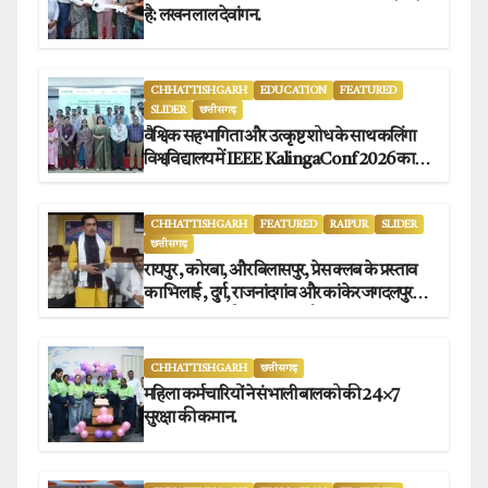
है: लखन लाल देवांगन.
CHHATTISHGARH
EDUCATION
FEATURED
SLIDER
छत्तीसगढ़
वैश्विक सहभागिता और उत्कृष्ट शोध के साथ कलिंगा
विश्वविद्यालय में IEEE KalingaConf 2026 का
सफल समापन.
CHHATTISHGARH
FEATURED
RAIPUR
SLIDER
छत्तीसगढ़
रायपुर , कोरबा, और बिलासपुर, प्रेस क्लब के प्रस्ताव
का भिलाई , दुर्ग, राजनांदगांव और कांकेर जगदलपुर
प्रेस क्लब अध्यक्षों ने किया समर्थन.
CHHATTISHGARH
छत्तीसगढ़
महिला कर्मचारियों ने संभाली बालको की 24×7
सुरक्षा की कमान.