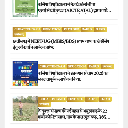
कलिंगा विश्वविद्यालय में नैलोटेक्नोलॉजी पर
एआईसीटीई अटल (AICTE ATAL) द्वारा प्रायोजित
छह दिवसीय फैकल्टी डेवलपमेंट प्रोग्राम का सफल
आयोजन.
CHHATTISHGARH
EDUCATION
FEATURED
RAIPUR
SLIDER
छत्तीसगढ़
छत्तीसगढ़ में NEET-UG (MBBS/BDS) प्रथम चरण काउंसिलिंग
हेतु ऑनलाईन आवेदन प्रारंभ.
CHHATTISHGARH
EDUCATION
RAIPUR
छत्तीसगढ़
कलिंगा विश्वविद्यालय ने इंडक्शन प्रोग्राम 2026 का
सफलतापूर्वक आयोजन किया.
CHHATTISHGARH
FEATURED
LATEST
SLIDER
छत्तीसगढ़
तेन्दूपत्ता संग्रहण की नई पहल से अबुझमाड़ के 22
गांवों को मिला लाभ, गांव के पास खुला फड़, 365
संग्राहकों को मिला सीधा आर्थिक लाभ.