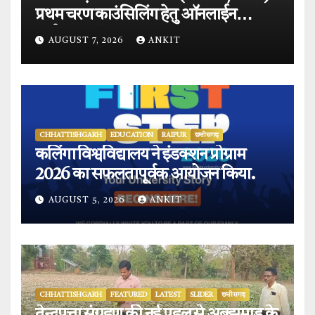
प्रथम चरण काउंसिलिंग हेतु ऑनलाईन
आवेदन प्रारंभ.
AUGUST 7, 2026
ANKIT
CHHATTISHGARH
EDUCATION
RAIPUR
छत्तीसगढ़
कलिंगा विश्वविद्यालय ने इंडक्शन प्रोग्राम
2026 का सफलतापूर्वक आयोजन किया.
AUGUST 5, 2026
ANKIT
CHHATTISHGARH
FEATURED
LATEST
SLIDER
छत्तीसगढ़