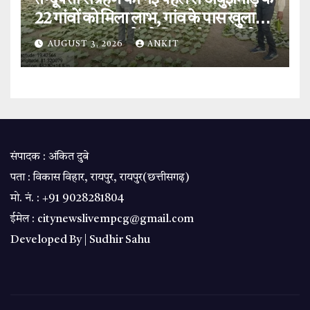
तेन्दूपत्ता संग्रहण की नई पहल से अबुझमाड़ के
22 गांवों को मिला लाभ, गांव के पास खुला
फड़, 365 संग्राहकों को मिला सीधा आर्थिक
AUGUST 3, 2026
ANKIT
लाभ.
संपादक : अंकित दुबे
पता : विकास विहार, रायपुर, रायपुर(छत्तीसगढ़)
मो. नं. : +91 9028281804
ईमेल : citynewslivempcg@gmail.com
Developed By |
Sudhir Sahu