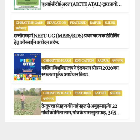
एआईसीटीई अटल (AICTE ATAL) द्वारा प्रायोजित
छह दिवसीय फैकल्टी डेवलपमेंट प्रोग्राम का सफल
आयोजन.
CHHATTISHGARH
EDUCATION
FEATURED
RAIPUR
SLIDER
छत्तीसगढ़
छत्तीसगढ़ में NEET-UG (MBBS/BDS) प्रथम चरण काउंसिलिंग
हेतु ऑनलाईन आवेदन प्रारंभ.
CHHATTISHGARH
EDUCATION
RAIPUR
छत्तीसगढ़
कलिंगा विश्वविद्यालय ने इंडक्शन प्रोग्राम 2026 का
सफलतापूर्वक आयोजन किया.
CHHATTISHGARH
FEATURED
LATEST
SLIDER
छत्तीसगढ़
तेन्दूपत्ता संग्रहण की नई पहल से अबुझमाड़ के 22
गांवों को मिला लाभ, गांव के पास खुला फड़, 365
संग्राहकों को मिला सीधा आर्थिक लाभ.