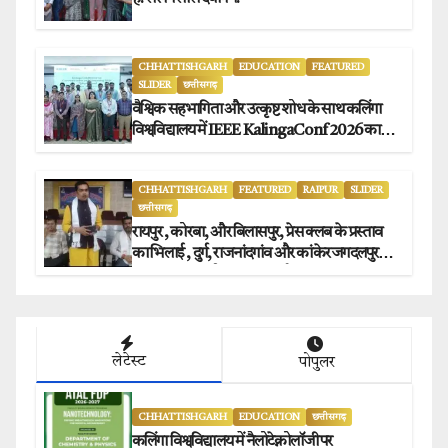
CHHATTISHGARH
EDUCATION
FEATURED
SLIDER
छत्तीसगढ़
वैश्विक सहभागिता और उत्कृष्ट शोध के साथ कलिंगा
विश्वविद्यालय में IEEE KalingaConf 2026 का
सफल समापन.
CHHATTISHGARH
FEATURED
RAIPUR
SLIDER
छत्तीसगढ़
रायपुर , कोरबा, और बिलासपुर, प्रेस क्लब के प्रस्ताव
का भिलाई , दुर्ग, राजनांदगांव और कांकेर जगदलपुर
प्रेस क्लब अध्यक्षों ने किया समर्थन.
लेटेस्ट
पोपुलर
CHHATTISHGARH
EDUCATION
छत्तीसगढ़
कलिंगा विश्वविद्यालय में नैलोटेक्नोलॉजी पर