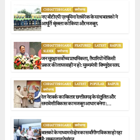
CHHATTISHGARH
छत्तीसगढ़
नए बीटीएपी एल्यूमिना रेलवे रेक के साथ बालको ने
आपूर्ति श्रृंखला को किया और मजबूत.
CHHATTISHGARH
FEATURED
LATEST
RAIPUR
SLIDER
छत्तीसगढ़
जन सुरक्षा सर्वोच्च प्राथमिकता, तैयारियों में किसी
प्रकार की लापरवाही न हो : मुख्यमंत्री विष्णुदेव साय.
CHHATTISHGARH
LATEST
POPULAR
RAIPUR
छत्तीसगढ़
रेल नेटवर्क का विस्तार छत्तीसगढ़ के संतुलित और
समावेशी विकास का मजबूत आधार बनेगा :
मुख्यमंत्री विष्णुदेव साय
CHHATTISHGARH
छत्तीसगढ़
बालको के माध्यम से क्षेत्र का सर्वांगीण विकास हो रहा
है: लखन लाल देवांगन.