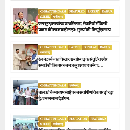
CHHATTISHGARH
FEATURED
LATEST
RAIPUR
SLIDER
छत्तीसगढ़
जन सुरक्षा सर्वोच्च प्राथमिकता, तैयारियों में किसी
प्रकार की लापरवाही न हो : मुख्यमंत्री विष्णुदेव साय.
CHHATTISHGARH
LATEST
POPULAR
RAIPUR
छत्तीसगढ़
रेल नेटवर्क का विस्तार छत्तीसगढ़ के संतुलित और
समावेशी विकास का मजबूत आधार बनेगा :
मुख्यमंत्री विष्णुदेव साय
CHHATTISHGARH
छत्तीसगढ़
बालको के माध्यम से क्षेत्र का सर्वांगीण विकास हो रहा
है: लखन लाल देवांगन.
CHHATTISHGARH
EDUCATION
FEATURED
SLIDER
छत्तीसगढ़