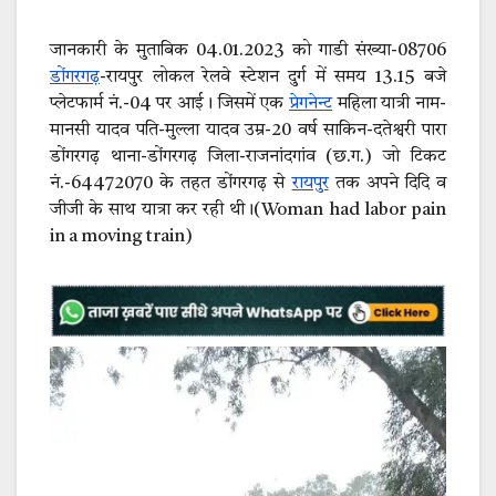
जानकारी के मुताबिक 04.01.2023 को गाडी संख्या-08706
डोंगरगढ़
-रायपुर लोकल रेलवे स्टेशन दुर्ग में समय 13.15 बजे
प्लेटफार्म नं.-04 पर आई। जिसमें एक
प्रेगनेन्ट
महिला यात्री नाम-
मानसी यादव पति-मुल्ला यादव उम्र-20 वर्ष साकिन-दतेश्वरी पारा
डोंगरगढ़ थाना-डोंगरगढ़ जिला-राजनांदगांव (छ.ग.) जो टिकट
नं.-64472070 के तहत डोंगरगढ़ से
रायपुर
तक अपने दिदि व
जीजी के साथ यात्रा कर रही थी।(Woman had labor pain
in a moving train)