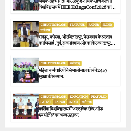
वैश्विक सहभागिता और उत्कृष्ट शोध के साथ कलिंगा
विश्वविद्यालय में IEEE KalingaConf 2026 का
सफल समापन.
CHHATTISHGARH
FEATURED
RAIPUR
SLIDER
छत्तीसगढ़
रायपुर , कोरबा, और बिलासपुर, प्रेस क्लब के प्रस्ताव
का भिलाई , दुर्ग, राजनांदगांव और कांकेर जगदलपुर
प्रेस क्लब अध्यक्षों ने किया समर्थन.
CHHATTISHGARH
छत्तीसगढ़
महिला कर्मचारियों ने संभाली बालको की 24×7
सुरक्षा की कमान.
CHHATTISHGARH
EDUCATION
FEATURED
LATEST
RAIPUR
SLIDER
छत्तीसगढ़
कलिंगा विश्वविद्यालय में ‘अल्ट्राटेक सेंटर ऑफ
एक्सीलेंस’ का भव्य उद्घाटन.