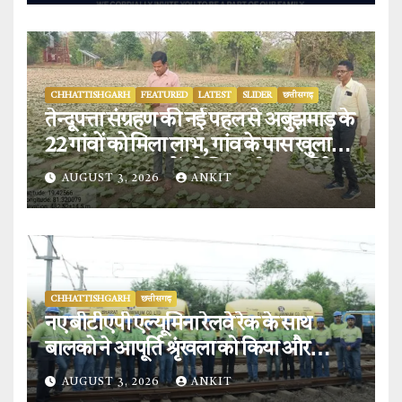
CHHATTISHGARH
FEATURED
LATEST
SLIDER
छत्तीसगढ़
तेन्दूपत्ता संग्रहण की नई पहल से अबुझमाड़ के
22 गांवों को मिला लाभ, गांव के पास खुला
फड़, 365 संग्राहकों को मिला सीधा आर्थिक
AUGUST 3, 2026
ANKIT
लाभ.
CHHATTISHGARH
छत्तीसगढ़
नए बीटीएपी एल्यूमिना रेलवे रेक के साथ
बालको ने आपूर्ति श्रृंखला को किया और
मजबूत.
AUGUST 3, 2026
ANKIT