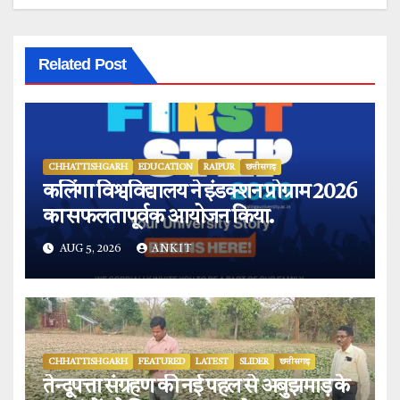
Related Post
CHHATTISHGARH
EDUCATION
RAIPUR
छत्तीसगढ़
कलिंगा विश्वविद्यालय ने इंडक्शन प्रोग्राम 2026
का सफलतापूर्वक आयोजन किया.
AUG 5, 2026
ANKIT
CHHATTISHGARH
FEATURED
LATEST
SLIDER
छत्तीसगढ़
तेन्दूपत्ता संग्रहण की नई पहल से अबुझमाड़ के