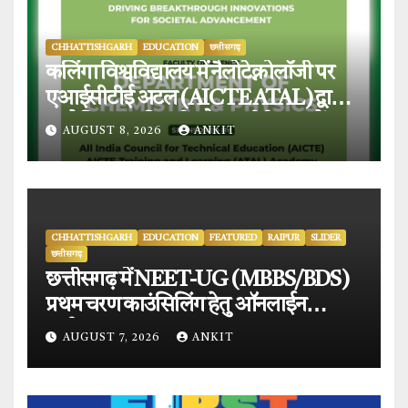
CHHATTISHGARH
EDUCATION
छत्तीसगढ़
कलिंगा विश्वविद्यालय में नैलोटेक्नोलॉजी पर
एआईसीटीई अटल (AICTE ATAL) द्वारा
प्रायोजित छह दिवसीय फैकल्टी डेवलपमेंट
AUGUST 8, 2026
ANKIT
प्रोग्राम का सफल आयोजन.
CHHATTISHGARH
EDUCATION
FEATURED
RAIPUR
SLIDER
छत्तीसगढ़
छत्तीसगढ़ में NEET-UG (MBBS/BDS)
प्रथम चरण काउंसिलिंग हेतु ऑनलाईन
आवेदन प्रारंभ.
AUGUST 7, 2026
ANKIT