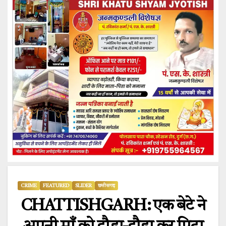
CRIME
FEATURED
SLIDER
छत्तीसगढ़
CHATTISHGARH: एक बेटे ने