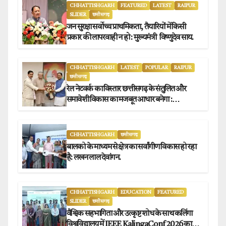
CHHATTISHGARH
FEATURED
LATEST
RAIPUR
SLIDER
छत्तीसगढ़
जन सुरक्षा सर्वोच्च प्राथमिकता, तैयारियों में किसी
प्रकार की लापरवाही न हो : मुख्यमंत्री विष्णुदेव साय.
CHHATTISHGARH
LATEST
POPULAR
RAIPUR
छत्तीसगढ़
रेल नेटवर्क का विस्तार छत्तीसगढ़ के संतुलित और
समावेशी विकास का मजबूत आधार बनेगा :
मुख्यमंत्री विष्णुदेव साय
CHHATTISHGARH
छत्तीसगढ़
बालको के माध्यम से क्षेत्र का सर्वांगीण विकास हो रहा
है: लखन लाल देवांगन.
CHHATTISHGARH
EDUCATION
FEATURED
SLIDER
छत्तीसगढ़
वैश्विक सहभागिता और उत्कृष्ट शोध के साथ कलिंगा
विश्वविद्यालय में IEEE KalingaConf 2026 का