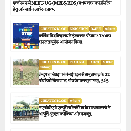
छत्तीसगढ़ में NEET-UG (MBBS/BDS) प्रथम चरण काउंसिलिंग
हेतु ऑनलाईन आवेदन प्रारंभ.
CHHATTISHGARH
EDUCATION
RAIPUR
छत्तीसगढ़
कलिंगा विश्वविद्यालय ने इंडक्शन प्रोग्राम 2026 का
सफलतापूर्वक आयोजन किया.
CHHATTISHGARH
FEATURED
LATEST
SLIDER
छत्तीसगढ़
तेन्दूपत्ता संग्रहण की नई पहल से अबुझमाड़ के 22
गांवों को मिला लाभ, गांव के पास खुला फड़, 365
संग्राहकों को मिला सीधा आर्थिक लाभ.
CHHATTISHGARH
छत्तीसगढ़
नए बीटीएपी एल्यूमिना रेलवे रेक के साथ बालको ने
आपूर्ति श्रृंखला को किया और मजबूत.