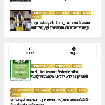
सफल समापन.
CHHATTISHGARH
FEATURED
RAIPUR
SLIDER
छत्तीसगढ़
रायपुर , कोरबा, और बिलासपुर, प्रेस क्लब के प्रस्ताव
का भिलाई , दुर्ग, राजनांदगांव और कांकेर जगदलपुर
प्रेस क्लब अध्यक्षों ने किया समर्थन.
लेटेस्ट
पोपुलर
CHHATTISHGARH
EDUCATION
छत्तीसगढ़
कलिंगा विश्वविद्यालय में नैलोटेक्नोलॉजी पर
एआईसीटीई अटल (AICTE ATAL) द्वारा प्रायोजित
छह दिवसीय फैकल्टी डेवलपमेंट प्रोग्राम का सफल
आयोजन.
CHHATTISHGARH
EDUCATION
FEATURED
RAIPUR
SLIDER
छत्तीसगढ़
छत्तीसगढ़ में NEET-UG (MBBS/BDS) प्रथम चरण काउंसिलिंग