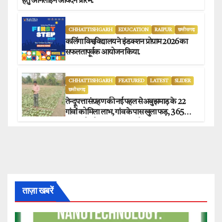
हेतु ऑनलाईन आवेदन प्रारंभ.
CHHATTISHGARH
EDUCATION
RAIPUR
छत्तीसगढ़
कलिंगा विश्वविद्यालय ने इंडक्शन प्रोग्राम 2026 का
सफलतापूर्वक आयोजन किया.
CHHATTISHGARH
FEATURED
LATEST
SLIDER
छत्तीसगढ़
तेन्दूपत्ता संग्रहण की नई पहल से अबुझमाड़ के 22
गांवों को मिला लाभ, गांव के पास खुला फड़, 365
संग्राहकों को मिला सीधा आर्थिक लाभ.
ताज़ा खबरें