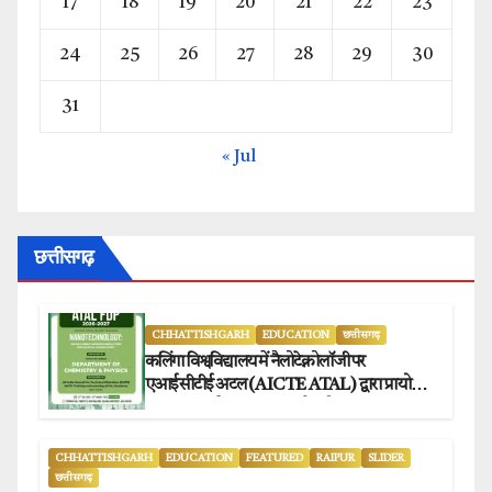
17
18
19
20
21
22
23
24
25
26
27
28
29
30
31
« Jul
छत्तीसगढ़
CHHATTISHGARH
EDUCATION
छत्तीसगढ़
कलिंगा विश्वविद्यालय में नैलोटेक्नोलॉजी पर
एआईसीटीई अटल (AICTE ATAL) द्वारा प्रायोजित
छह दिवसीय फैकल्टी डेवलपमेंट प्रोग्राम का सफल
आयोजन.
CHHATTISHGARH
EDUCATION
FEATURED
RAIPUR
SLIDER
छत्तीसगढ़