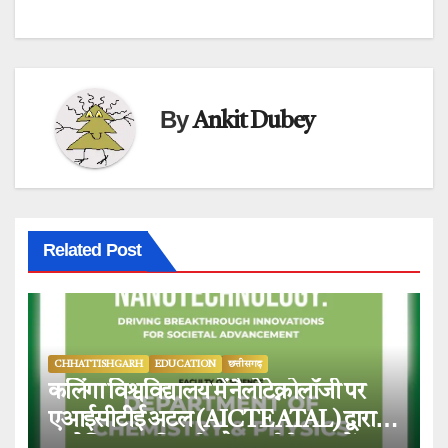
By
Ankit Dubey
Related Post
CHHATTISHGARH
EDUCATION
छत्तीसगढ़
कलिंगा विश्वविद्यालय में नैलोटेक्नोलॉजी पर
एआईसीटीई अटल (AICTE ATAL) द्वारा