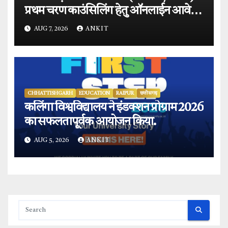
प्रथम चरण काउंसिलिंग हेतु ऑनलाईन आवेदन
प्रारंभ.
AUG 7, 2026
ANKIT
CHHATTISHGARH
EDUCATION
RAIPUR
छत्तीसगढ़
कलिंगा विश्वविद्यालय ने इंडक्शन प्रोग्राम 2026
का सफलतापूर्वक आयोजन किया.
AUG 5, 2026
ANKIT