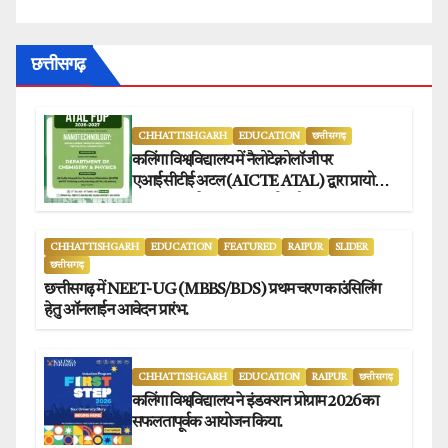
छत्तीसगढ़
CHHATTISHGARH
EDUCATION
छत्तीसगढ़
कलिंगा विश्वविद्यालय में नैलोटेक्नोलॉजी पर
एआईसीटीई अटल (AICTE ATAL) द्वारा प्रायोजित
छह दिवसीय फैकल्टी डेवलपमेंट प्रोग्राम का सफल
आयोजन.
CHHATTISHGARH
EDUCATION
FEATURED
RAIPUR
SLIDER
छत्तीसगढ़
छत्तीसगढ़ में NEET-UG (MBBS/BDS) प्रथम चरण काउंसिलिंग
हेतु ऑनलाईन आवेदन प्रारंभ.
CHHATTISHGARH
EDUCATION
RAIPUR
छत्तीसगढ़
कलिंगा विश्वविद्यालय ने इंडक्शन प्रोग्राम 2026 का
सफलतापूर्वक आयोजन किया.