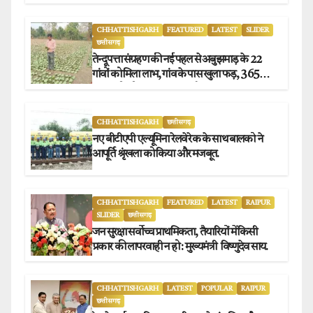
CHHATTISHGARH
FEATURED
LATEST
SLIDER
छत्तीसगढ़
तेन्दूपत्ता संग्रहण की नई पहल से अबुझमाड़ के 22
गांवों को मिला लाभ, गांव के पास खुला फड़, 365
संग्राहकों को मिला सीधा आर्थिक लाभ.
CHHATTISHGARH
छत्तीसगढ़
नए बीटीएपी एल्यूमिना रेलवे रेक के साथ बालको ने
आपूर्ति श्रृंखला को किया और मजबूत.
CHHATTISHGARH
FEATURED
LATEST
RAIPUR
SLIDER
छत्तीसगढ़
जन सुरक्षा सर्वोच्च प्राथमिकता, तैयारियों में किसी
प्रकार की लापरवाही न हो : मुख्यमंत्री विष्णुदेव साय.
CHHATTISHGARH
LATEST
POPULAR
RAIPUR
छत्तीसगढ़