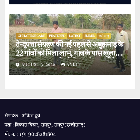
CHHATTISHGARH
FEATURED
LATEST
SLIDER
छत्तीसगढ़
तेन्दूपत्ता संग्रहण की नई पहल से अबुझमाड़ के
22 गांवों को मिला लाभ, गांव के पास खुला
फड़, 365 संग्राहकों को मिला सीधा आर्थिक
AUGUST 3, 2026
ANKIT
लाभ.
संपादक : अंकित दुबे
पता : विकास विहार, रायपुर, रायपुर(छत्तीसगढ़)
मो. नं. : +91 9028281804