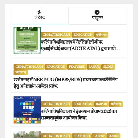
लेटेस्ट
पोपुलर
CHHATTISHGARH
EDUCATION
छत्तीसगढ़
कलिंगा विश्वविद्यालय में नैलोटेक्नोलॉजी पर
एआईसीटीई अटल (AICTE ATAL) द्वारा प्रायोजित
छह दिवसीय फैकल्टी डेवलपमेंट प्रोग्राम का सफल
आयोजन.
CHHATTISHGARH
EDUCATION
FEATURED
RAIPUR
SLIDER
छत्तीसगढ़
छत्तीसगढ़ में NEET-UG (MBBS/BDS) प्रथम चरण काउंसिलिंग
हेतु ऑनलाईन आवेदन प्रारंभ.
CHHATTISHGARH
EDUCATION
RAIPUR
छत्तीसगढ़
कलिंगा विश्वविद्यालय ने इंडक्शन प्रोग्राम 2026 का
सफलतापूर्वक आयोजन किया.
CHHATTISHGARH
FEATURED
LATEST
SLIDER