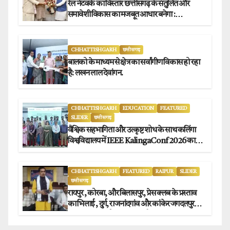
रेल नेटवर्क का विस्तार छत्तीसगढ़ के संतुलित और
समावेशी विकास का मजबूत आधार बनेगा :
मुख्यमंत्री विष्णुदेव साय
CHHATTISHGARH
छत्तीसगढ़
बालको के माध्यम से क्षेत्र का सर्वांगीण विकास हो रहा
है: लखन लाल देवांगन.
CHHATTISHGARH
EDUCATION
FEATURED
SLIDER
छत्तीसगढ़
वैश्विक सहभागिता और उत्कृष्ट शोध के साथ कलिंगा
विश्वविद्यालय में IEEE KalingaConf 2026 का
सफल समापन.
CHHATTISHGARH
FEATURED
RAIPUR
SLIDER
छत्तीसगढ़
रायपुर , कोरबा, और बिलासपुर, प्रेस क्लब के प्रस्ताव
का भिलाई , दुर्ग, राजनांदगांव और कांकेर जगदलपुर
प्रेस क्लब अध्यक्षों ने किया समर्थन.