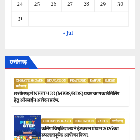
24
25
26
27
28
29
30
31
« Jul
छत्तीसगढ़
CHHATTISHGARH
EDUCATION
FEATURED
RAIPUR
SLIDER
छत्तीसगढ़
छत्तीसगढ़ में NEET-UG (MBBS/BDS) प्रथम चरण काउंसिलिंग
हेतु ऑनलाईन आवेदन प्रारंभ.
CHHATTISHGARH
EDUCATION
RAIPUR
छत्तीसगढ़
कलिंगा विश्वविद्यालय ने इंडक्शन प्रोग्राम 2026 का
सफलतापूर्वक आयोजन किया.