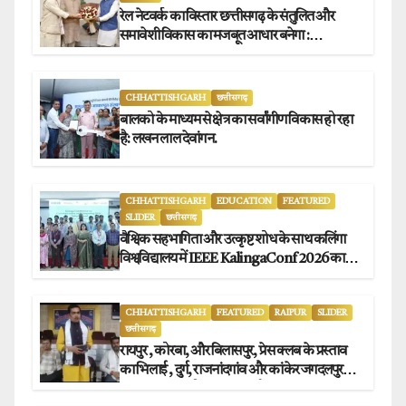
रेल नेटवर्क का विस्तार छत्तीसगढ़ के संतुलित और
समावेशी विकास का मजबूत आधार बनेगा :
मुख्यमंत्री विष्णुदेव साय
CHHATTISHGARH
छत्तीसगढ़
बालको के माध्यम से क्षेत्र का सर्वांगीण विकास हो रहा
है: लखन लाल देवांगन.
CHHATTISHGARH
EDUCATION
FEATURED
SLIDER
छत्तीसगढ़
वैश्विक सहभागिता और उत्कृष्ट शोध के साथ कलिंगा
विश्वविद्यालय में IEEE KalingaConf 2026 का
सफल समापन.
CHHATTISHGARH
FEATURED
RAIPUR
SLIDER
छत्तीसगढ़
रायपुर , कोरबा, और बिलासपुर, प्रेस क्लब के प्रस्ताव
का भिलाई , दुर्ग, राजनांदगांव और कांकेर जगदलपुर
प्रेस क्लब अध्यक्षों ने किया समर्थन.