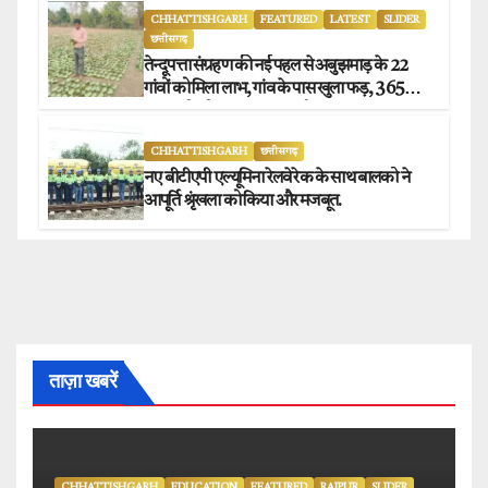
CHHATTISHGARH
FEATURED
LATEST
SLIDER
छत्तीसगढ़
तेन्दूपत्ता संग्रहण की नई पहल से अबुझमाड़ के 22
गांवों को मिला लाभ, गांव के पास खुला फड़, 365
संग्राहकों को मिला सीधा आर्थिक लाभ.
CHHATTISHGARH
छत्तीसगढ़
नए बीटीएपी एल्यूमिना रेलवे रेक के साथ बालको ने
आपूर्ति श्रृंखला को किया और मजबूत.
ताज़ा खबरें
CHHATTISHGARH
EDUCATION
FEATURED
RAIPUR
SLIDER