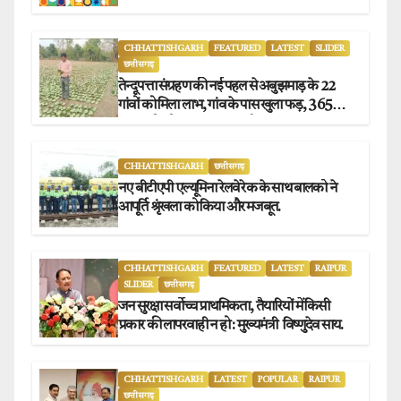
CHHATTISHGARH
FEATURED
LATEST
SLIDER
छत्तीसगढ़
तेन्दूपत्ता संग्रहण की नई पहल से अबुझमाड़ के 22
गांवों को मिला लाभ, गांव के पास खुला फड़, 365
संग्राहकों को मिला सीधा आर्थिक लाभ.
CHHATTISHGARH
छत्तीसगढ़
नए बीटीएपी एल्यूमिना रेलवे रेक के साथ बालको ने
आपूर्ति श्रृंखला को किया और मजबूत.
CHHATTISHGARH
FEATURED
LATEST
RAIPUR
SLIDER
छत्तीसगढ़
जन सुरक्षा सर्वोच्च प्राथमिकता, तैयारियों में किसी
प्रकार की लापरवाही न हो : मुख्यमंत्री विष्णुदेव साय.
CHHATTISHGARH
LATEST
POPULAR
RAIPUR
छत्तीसगढ़