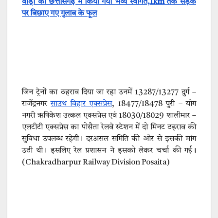
वाड्रा का छत्तीसगढ़ में किया गया भव्य स्वागत,1km तक सड़क
पर बिछाए गए गुलाब के फूल
जिन ट्रेनों का ठहराव दिया जा रहा उनमें 13287/13277 दुर्ग –
राजेंद्रनगर
साउथ विहार एक्सप्रेस
, 18477/18478 पुरी – योग
नगरी ऋषिकेश उत्कल एक्सप्रेस एवं 18030/18029 शालीमार –
एलटीटी एक्सप्रेस का पोसैता रेलवे स्टेशन में दो मिनट ठहराव की
सुविधा उपलब्ध रहेगी। दरअसल समिति की ओर से इसकी मांग
उठी थी। इसलिए रेल प्रशासन ने इसको लेकर चर्चा की गई।
(Chakradharpur Railway Division Posaita)