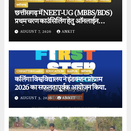
छत्तीसगढ़
छत्तीसगढ़ में NEET-UG (MBBS/BDS)
प्रथम चरण काउंसिलिंग हेतु ऑनलाईन
आवेदन प्रारंभ.
AUGUST 7, 2026
ANKIT
CHHATTISHGARH
EDUCATION
RAIPUR
छत्तीसगढ़
कलिंगा विश्वविद्यालय ने इंडक्शन प्रोग्राम
2026 का सफलतापूर्वक आयोजन किया.
AUGUST 5, 2026
ANKIT