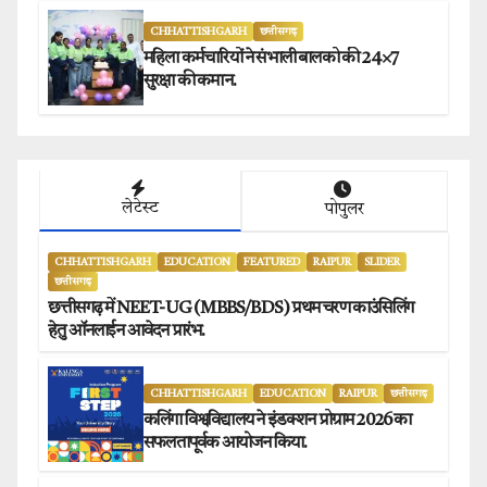
CHHATTISHGARH
छत्तीसगढ़
महिला कर्मचारियों ने संभाली बालको की 24×7
सुरक्षा की कमान.
लेटेस्ट
पोपुलर
CHHATTISHGARH
EDUCATION
FEATURED
RAIPUR
SLIDER
छत्तीसगढ़
छत्तीसगढ़ में NEET-UG (MBBS/BDS) प्रथम चरण काउंसिलिंग
हेतु ऑनलाईन आवेदन प्रारंभ.
CHHATTISHGARH
EDUCATION
RAIPUR
छत्तीसगढ़
कलिंगा विश्वविद्यालय ने इंडक्शन प्रोग्राम 2026 का
सफलतापूर्वक आयोजन किया.