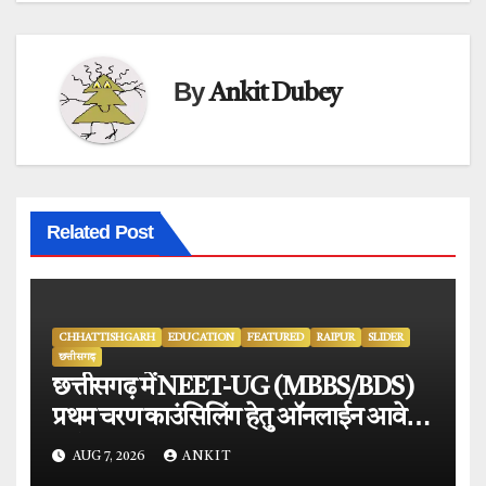
By
Ankit Dubey
Related Post
CHHATTISHGARH
EDUCATION
FEATURED
RAIPUR
SLIDER
छत्तीसगढ़
छत्तीसगढ़ में NEET-UG (MBBS/BDS)
प्रथम चरण काउंसिलिंग हेतु ऑनलाईन आवेदन
प्रारंभ.
AUG 7, 2026
ANKIT