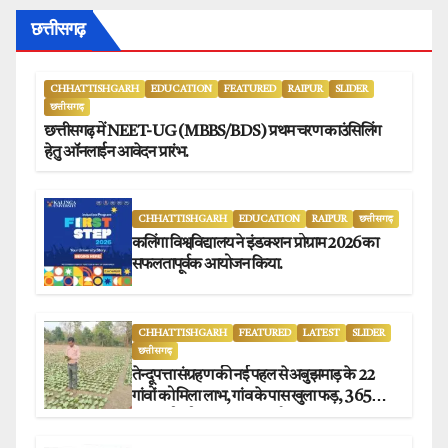
छत्तीसगढ़
CHHATTISHGARH
EDUCATION
FEATURED
RAIPUR
SLIDER
छत्तीसगढ़
छत्तीसगढ़ में NEET-UG (MBBS/BDS) प्रथम चरण काउंसिलिंग
हेतु ऑनलाईन आवेदन प्रारंभ.
CHHATTISHGARH
EDUCATION
RAIPUR
छत्तीसगढ़
कलिंगा विश्वविद्यालय ने इंडक्शन प्रोग्राम 2026 का
सफलतापूर्वक आयोजन किया.
CHHATTISHGARH
FEATURED
LATEST
SLIDER
छत्तीसगढ़
तेन्दूपत्ता संग्रहण की नई पहल से अबुझमाड़ के 22
गांवों को मिला लाभ, गांव के पास खुला फड़, 365
संग्राहकों को मिला सीधा आर्थिक लाभ.