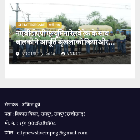
CHHATTISHGARH
छत्तीसगढ़
नए बीटीएपी एल्यूमिना रेलवे रेक के साथ
बालको ने आपूर्ति श्रृंखला को किया और
मजबूत.
AUGUST 3, 2026
ANKIT
संपादक : अंकित दुबे
पता : विकास विहार, रायपुर, रायपुर(छत्तीसगढ़)
मो. नं. : +91 9028281804
ईमेल : citynewslivempcg@gmail.com