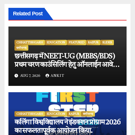
Related Post
CHHATTISHGARH
EDUCATION
FEATURED
RAIPUR
SLIDER
छत्तीसगढ़
छत्तीसगढ़ में NEET-UG (MBBS/BDS)
प्रथम चरण काउंसिलिंग हेतु ऑनलाईन आवेदन
प्रारंभ.
AUG 7, 2026
ANKIT
CHHATTISHGARH
EDUCATION
RAIPUR
छत्तीसगढ़
कलिंगा विश्वविद्यालय ने इंडक्शन प्रोग्राम 2026
का सफलतापूर्वक आयोजन किया.