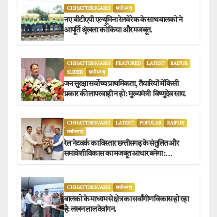
CHHATTISHGARH
छत्तीसगढ़
नए बीटीएपी एल्यूमिना रेलवे रेक के साथ बालको ने
आपूर्ति श्रृंखला को किया और मजबूत.
CHHATTISHGARH
FEATURED
LATEST
RAIPUR
SLIDER
छत्तीसगढ़
जन सुरक्षा सर्वोच्च प्राथमिकता, तैयारियों में किसी
प्रकार की लापरवाही न हो : मुख्यमंत्री विष्णुदेव साय.
CHHATTISHGARH
LATEST
POPULAR
RAIPUR
छत्तीसगढ़
रेल नेटवर्क का विस्तार छत्तीसगढ़ के संतुलित और
समावेशी विकास का मजबूत आधार बनेगा :
मुख्यमंत्री विष्णुदेव साय
CHHATTISHGARH
छत्तीसगढ़
बालको के माध्यम से क्षेत्र का सर्वांगीण विकास हो रहा
है: लखन लाल देवांगन.