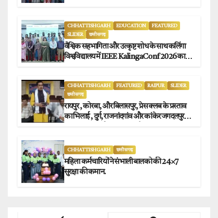
CHHATTISHGARH
EDUCATION
FEATURED
SLIDER
छत्तीसगढ़
वैश्विक सहभागिता और उत्कृष्ट शोध के साथ कलिंगा
विश्वविद्यालय में IEEE KalingaConf 2026 का
सफल समापन.
CHHATTISHGARH
FEATURED
RAIPUR
SLIDER
छत्तीसगढ़
रायपुर , कोरबा, और बिलासपुर, प्रेस क्लब के प्रस्ताव
का भिलाई , दुर्ग, राजनांदगांव और कांकेर जगदलपुर
प्रेस क्लब अध्यक्षों ने किया समर्थन.
CHHATTISHGARH
छत्तीसगढ़
महिला कर्मचारियों ने संभाली बालको की 24×7
सुरक्षा की कमान.