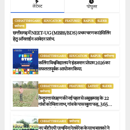
लेटेस्ट
पोपुलर
CHHATTISHGARH
EDUCATION
FEATURED
RAIPUR
SLIDER
छत्तीसगढ़
छत्तीसगढ़ में NEET-UG (MBBS/BDS) प्रथम चरण काउंसिलिंग
हेतु ऑनलाईन आवेदन प्रारंभ.
CHHATTISHGARH
EDUCATION
RAIPUR
छत्तीसगढ़
कलिंगा विश्वविद्यालय ने इंडक्शन प्रोग्राम 2026 का
सफलतापूर्वक आयोजन किया.
CHHATTISHGARH
FEATURED
LATEST
SLIDER
छत्तीसगढ़
तेन्दूपत्ता संग्रहण की नई पहल से अबुझमाड़ के 22
गांवों को मिला लाभ, गांव के पास खुला फड़, 365
संग्राहकों को मिला सीधा आर्थिक लाभ.
CHHATTISHGARH
छत्तीसगढ़
नए बीटीएपी एल्यूमिना रेलवे रेक के साथ बालको ने