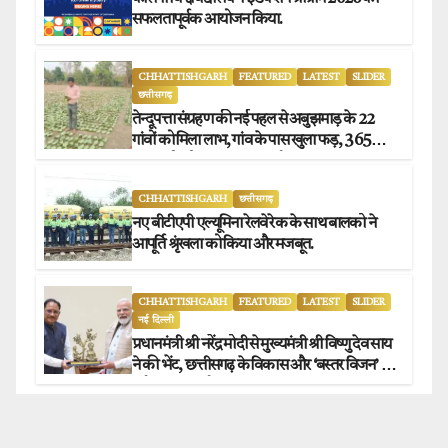
सफलतापूर्वक आयोजन किया.
CHHATTISHGARH
FEATURED
LATEST
SLIDER
छत्तीसगढ़
तेन्दूपत्ता संग्रहण की नई पहल से अबुझमाड़ के 22
गांवों को मिला लाभ, गांव के पास खुला फड़, 365
संग्राहकों को मिला सीधा आर्थिक लाभ.
CHHATTISHGARH
छत्तीसगढ़
नए बीटीएपी एल्यूमिना रेलवे रेक के साथ बालको ने
आपूर्ति श्रृंखला को किया और मजबूत.
CHHATTISHGARH
FEATURED
LATEST
SLIDER
नई दिल्ली
प्रधानमंत्री श्री नरेंद्र मोदी से मुख्यमंत्री श्री विष्णु देव साय
ने की भेंट, छत्तीसगढ़ के विकास और ‘बस्तर विजन’ पर
हुई विस्तृत चर्चा.