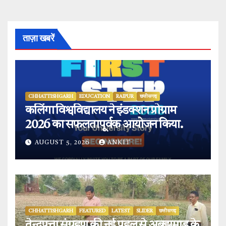
ताज़ा खबरें
CHHATTISHGARH
EDUCATION
RAIPUR
छत्तीसगढ़
कलिंगा विश्वविद्यालय ने इंडक्शन प्रोग्राम
2026 का सफलतापूर्वक आयोजन किया.
AUGUST 5, 2026
ANKIT
CHHATTISHGARH
FEATURED
LATEST
SLIDER
छत्तीसगढ़
तेन्दूपत्ता संग्रहण की नई पहल से अबुझमाड़ के