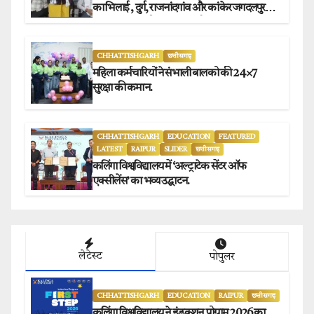
का भिलाई , दुर्ग, राजनांदगांव और कांकेर जगदलपुर
प्रेस क्लब अध्यक्षों ने किया समर्थन.
CHHATTISHGARH
छत्तीसगढ़
महिला कर्मचारियों ने संभाली बालको की 24×7
सुरक्षा की कमान.
CHHATTISHGARH
EDUCATION
FEATURED
LATEST
RAIPUR
SLIDER
छत्तीसगढ़
कलिंगा विश्वविद्यालय में ‘अल्ट्राटेक सेंटर ऑफ
एक्सीलेंस’ का भव्य उद्घाटन.
लेटेस्ट
पोपुलर
CHHATTISHGARH
EDUCATION
RAIPUR
छत्तीसगढ़
कलिंगा विश्वविद्यालय ने इंडक्शन प्रोग्राम 2026 का