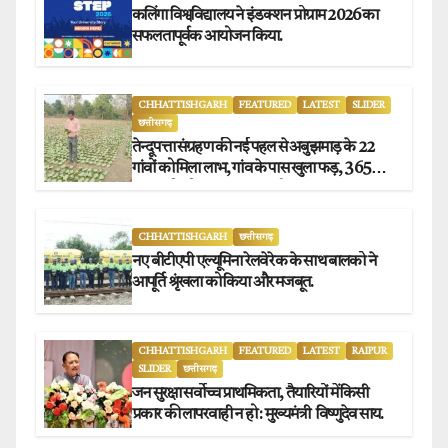
कलिंगा विश्वविद्यालय ने इंडक्शन प्रोग्राम 2026 का
सफलतापूर्वक आयोजन किया.
CHHATTISHGARH
FEATURED
LATEST
SLIDER
छत्तीसगढ़
तेन्दूपत्ता संग्रहण की नई पहल से अबुझमाड़ के 22
गांवों को मिला लाभ, गांव के पास खुला फड़, 365
संग्राहकों को मिला सीधा आर्थिक लाभ.
CHHATTISHGARH
छत्तीसगढ़
नए बीटीएपी एल्यूमिना रेलवे रेक के साथ बालको ने
आपूर्ति श्रृंखला को किया और मजबूत.
CHHATTISHGARH
FEATURED
LATEST
RAIPUR
SLIDER
छत्तीसगढ़
जन सुरक्षा सर्वोच्च प्राथमिकता, तैयारियों में किसी
प्रकार की लापरवाही न हो : मुख्यमंत्री विष्णुदेव साय.