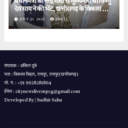
प्रधानमंत्री श्री नरेंद्र मोदी से मुख्यमंत्री श्री विष्णु
देव साय ने की भेंट, छत्तीसगढ़ के विकास और
‘बस्तर विजन’ पर हुई विस्तृत चर्चा.
JULY 31, 2026
ANKIT
संपादक : अंकित दुबे
पता : विकास विहार, रायपुर, रायपुर(छत्तीसगढ़)
मो. नं. : +91 9028281804
ईमेल : citynewslivempcg@gmail.com
Developed By |
Sudhir Sahu