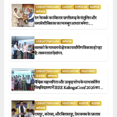
CHHATTISHGARH
LATEST
POPULAR
RAIPUR
छत्तीसगढ़
रेल नेटवर्क का विस्तार छत्तीसगढ़ के संतुलित और
समावेशी विकास का मजबूत आधार बनेगा :
मुख्यमंत्री विष्णुदेव साय
CHHATTISHGARH
छत्तीसगढ़
बालको के माध्यम से क्षेत्र का सर्वांगीण विकास हो रहा
है: लखन लाल देवांगन.
CHHATTISHGARH
EDUCATION
FEATURED
SLIDER
छत्तीसगढ़
वैश्विक सहभागिता और उत्कृष्ट शोध के साथ कलिंगा
विश्वविद्यालय में IEEE KalingaConf 2026 का
सफल समापन.
CHHATTISHGARH
FEATURED
RAIPUR
SLIDER
छत्तीसगढ़
रायपुर , कोरबा, और बिलासपुर, प्रेस क्लब के प्रस्ताव