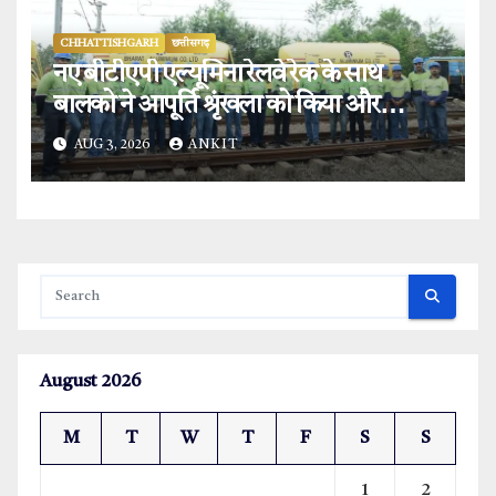
CHHATTISHGARH
छत्तीसगढ़
नए बीटीएपी एल्यूमिना रेलवे रेक के साथ
बालको ने आपूर्ति श्रृंखला को किया और
मजबूत.
AUG 3, 2026
ANKIT
August 2026
M
T
W
T
F
S
S
1
2