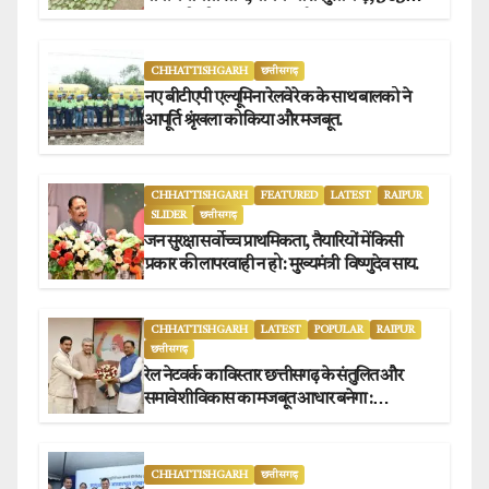
संग्राहकों को मिला सीधा आर्थिक लाभ.
CHHATTISHGARH
छत्तीसगढ़
नए बीटीएपी एल्यूमिना रेलवे रेक के साथ बालको ने
आपूर्ति श्रृंखला को किया और मजबूत.
CHHATTISHGARH
FEATURED
LATEST
RAIPUR
SLIDER
छत्तीसगढ़
जन सुरक्षा सर्वोच्च प्राथमिकता, तैयारियों में किसी
प्रकार की लापरवाही न हो : मुख्यमंत्री विष्णुदेव साय.
CHHATTISHGARH
LATEST
POPULAR
RAIPUR
छत्तीसगढ़
रेल नेटवर्क का विस्तार छत्तीसगढ़ के संतुलित और
समावेशी विकास का मजबूत आधार बनेगा :
मुख्यमंत्री विष्णुदेव साय
CHHATTISHGARH
छत्तीसगढ़