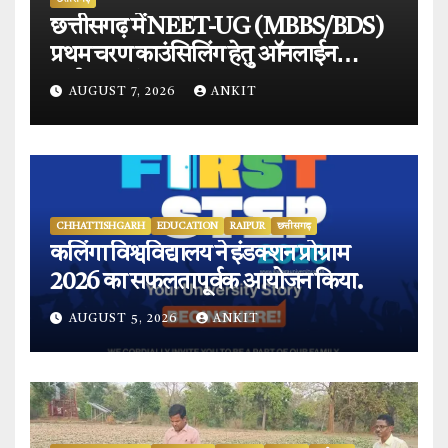
छत्तीसगढ़ में NEET-UG (MBBS/BDS)
प्रथम चरण काउंसिलिंग हेतु ऑनलाईन
आवेदन प्रारंभ.
AUGUST 7, 2026
ANKIT
CHHATTISHGARH
EDUCATION
RAIPUR
छत्तीसगढ़
कलिंगा विश्वविद्यालय ने इंडक्शन प्रोग्राम
2026 का सफलतापूर्वक आयोजन किया.
AUGUST 5, 2026
ANKIT