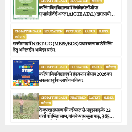
CHHATTISHGARH
EDUCATION
छत्तीसगढ़
कलिंगा विश्वविद्यालय में नैलोटेक्नोलॉजी पर
एआईसीटीई अटल (AICTE ATAL) द्वारा प्रायोजित
छह दिवसीय फैकल्टी डेवलपमेंट प्रोग्राम का सफल
आयोजन.
CHHATTISHGARH
EDUCATION
FEATURED
RAIPUR
SLIDER
छत्तीसगढ़
छत्तीसगढ़ में NEET-UG (MBBS/BDS) प्रथम चरण काउंसिलिंग
हेतु ऑनलाईन आवेदन प्रारंभ.
CHHATTISHGARH
EDUCATION
RAIPUR
छत्तीसगढ़
कलिंगा विश्वविद्यालय ने इंडक्शन प्रोग्राम 2026 का
सफलतापूर्वक आयोजन किया.
CHHATTISHGARH
FEATURED
LATEST
SLIDER
छत्तीसगढ़
तेन्दूपत्ता संग्रहण की नई पहल से अबुझमाड़ के 22
गांवों को मिला लाभ, गांव के पास खुला फड़, 365
संग्राहकों को मिला सीधा आर्थिक लाभ.