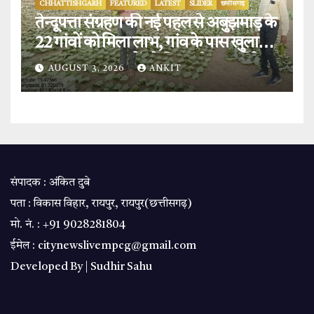
CHHATTISHGARH
FEATURED
LATEST
SLIDER
छत्तीसगढ़
तेन्दूपत्ता संग्रहण की नई पहल से अबुझमाड़ के
22 गांवों को मिला लाभ, गांव के पास खुला
फड़, 365 संग्राहकों को मिला सीधा आर्थिक
AUGUST 3, 2026
ANKIT
लाभ.
संपादक : अंकित दुबे
पता : विकास विहार, रायपुर, रायपुर(छत्तीसगढ़)
मो. नं. : +91 9028281804
ईमेल : citynewslivempcg@gmail.com
Developed By |
Sudhir Sahu