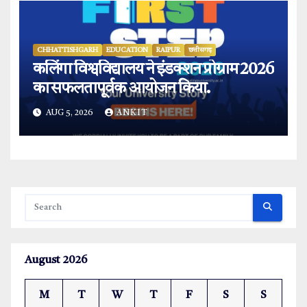
CHHATTISHGARH
EDUCATION
RAIPUR
छत्तीसगढ़
कलिंगा विश्वविद्यालय ने इंडक्शन प्रोग्राम 2026
का सफलतापूर्वक आयोजन किया.
AUG 5, 2026
ANKIT
August 2026
M
T
W
T
F
S
S