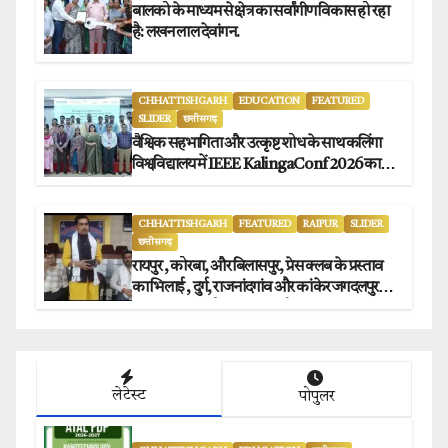
बालको के माध्यम से क्षेत्र का सर्वांगीण विकास हो रहा
है: लखन लाल देवांगन.
CHHATTISHGARH
EDUCATION
FEATURED
SLIDER
छत्तीसगढ़
वैश्विक सहभागिता और उत्कृष्ट शोध के साथ कलिंगा
विश्वविद्यालय में IEEE KalingaConf 2026 का
सफल समापन.
CHHATTISHGARH
FEATURED
RAIPUR
SLIDER
छत्तीसगढ़
रायपुर , कोरबा, और बिलासपुर, प्रेस क्लब के प्रस्ताव
का भिलाई , दुर्ग, राजनांदगांव और कांकेर जगदलपुर
प्रेस क्लब अध्यक्षों ने किया समर्थन.
लेटेस्ट
पोपुलर