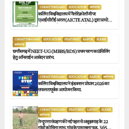
CHHATTISHGARH
EDUCATION
छत्तीसगढ़
कलिंगा विश्वविद्यालय में नैलोटेक्नोलॉजी पर
एआईसीटीई अटल (AICTE ATAL) द्वारा प्रायोजित
छह दिवसीय फैकल्टी डेवलपमेंट प्रोग्राम का सफल
आयोजन.
CHHATTISHGARH
EDUCATION
FEATURED
RAIPUR
SLIDER
छत्तीसगढ़
छत्तीसगढ़ में NEET-UG (MBBS/BDS) प्रथम चरण काउंसिलिंग
हेतु ऑनलाईन आवेदन प्रारंभ.
CHHATTISHGARH
EDUCATION
RAIPUR
छत्तीसगढ़
कलिंगा विश्वविद्यालय ने इंडक्शन प्रोग्राम 2026 का
सफलतापूर्वक आयोजन किया.
CHHATTISHGARH
FEATURED
LATEST
SLIDER
छत्तीसगढ़
तेन्दूपत्ता संग्रहण की नई पहल से अबुझमाड़ के 22
गांवों को मिला लाभ, गांव के पास खुला फड़, 365