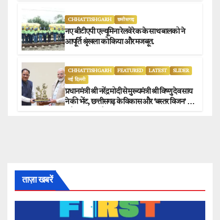
संग्राहकों को मिला सीधा आर्थिक लाभ.
CHHATTISHGARH
छत्तीसगढ़
नए बीटीएपी एल्यूमिना रेलवे रेक के साथ बालको ने
आपूर्ति श्रृंखला को किया और मजबूत.
CHHATTISHGARH
FEATURED
LATEST
SLIDER
नई दिल्ली
प्रधानमंत्री श्री नरेंद्र मोदी से मुख्यमंत्री श्री विष्णु देव साय
ने की भेंट, छत्तीसगढ़ के विकास और ‘बस्तर विजन’ पर
हुई विस्तृत चर्चा.
ताज़ा खबरें