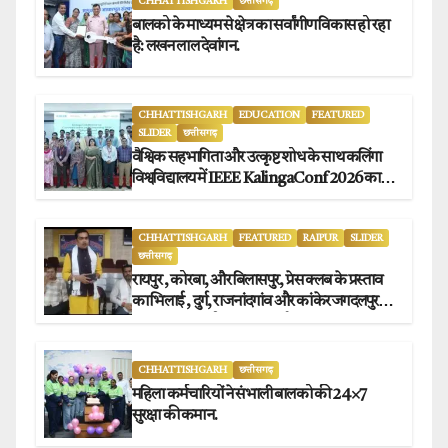
CHHATTISHGARH
छत्तीसगढ़
बालको के माध्यम से क्षेत्र का सर्वांगीण विकास हो रहा
है: लखन लाल देवांगन.
CHHATTISHGARH
EDUCATION
FEATURED
SLIDER
छत्तीसगढ़
वैश्विक सहभागिता और उत्कृष्ट शोध के साथ कलिंगा
विश्वविद्यालय में IEEE KalingaConf 2026 का
सफल समापन.
CHHATTISHGARH
FEATURED
RAIPUR
SLIDER
छत्तीसगढ़
रायपुर , कोरबा, और बिलासपुर, प्रेस क्लब के प्रस्ताव
का भिलाई , दुर्ग, राजनांदगांव और कांकेर जगदलपुर
प्रेस क्लब अध्यक्षों ने किया समर्थन.
CHHATTISHGARH
छत्तीसगढ़
महिला कर्मचारियों ने संभाली बालको की 24×7
सुरक्षा की कमान.