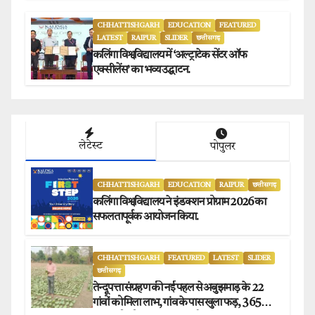
CHHATTISHGARH
EDUCATION
FEATURED
LATEST
RAIPUR
SLIDER
छत्तीसगढ़
कलिंगा विश्वविद्यालय में ‘अल्ट्राटेक सेंटर ऑफ
एक्सीलेंस’ का भव्य उद्घाटन.
लेटेस्ट
पोपुलर
CHHATTISHGARH
EDUCATION
RAIPUR
छत्तीसगढ़
कलिंगा विश्वविद्यालय ने इंडक्शन प्रोग्राम 2026 का
सफलतापूर्वक आयोजन किया.
CHHATTISHGARH
FEATURED
LATEST
SLIDER
छत्तीसगढ़
तेन्दूपत्ता संग्रहण की नई पहल से अबुझमाड़ के 22
गांवों को मिला लाभ, गांव के पास खुला फड़, 365