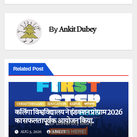
By
Ankit Dubey
Related Post
CHHATTISHGARH
EDUCATION
RAIPUR
छत्तीसगढ़
कलिंगा विश्वविद्यालय ने इंडक्शन प्रोग्राम 2026
का सफलतापूर्वक आयोजन किया.
AUG 5, 2026
ANKIT