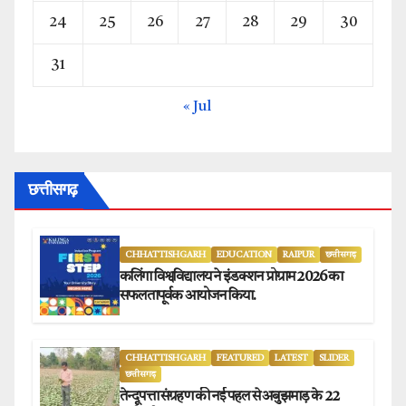
24
25
26
27
28
29
30
31
« Jul
छत्तीसगढ़
CHHATTISHGARH
EDUCATION
RAIPUR
छत्तीसगढ़
कलिंगा विश्वविद्यालय ने इंडक्शन प्रोग्राम 2026 का
सफलतापूर्वक आयोजन किया.
CHHATTISHGARH
FEATURED
LATEST
SLIDER
छत्तीसगढ़
तेन्दूपत्ता संग्रहण की नई पहल से अबुझमाड़ के 22