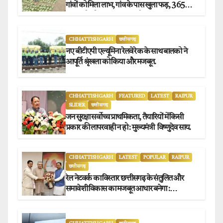
गांवों को मिला लाभ, गांव के पास खुला फड़, 365
संग्राहकों को मिला सीधा आर्थिक लाभ.
CHHATTISHGARH
छत्तीसगढ़
नए बीटीएपी एल्यूमिना रेलवे रेक के साथ बालको ने
आपूर्ति श्रृंखला को किया और मजबूत.
CHHATTISHGARH
FEATURED
LATEST
RAIPUR
SLIDER
छत्तीसगढ़
जन सुरक्षा सर्वोच्च प्राथमिकता, तैयारियों में किसी
प्रकार की लापरवाही न हो : मुख्यमंत्री विष्णुदेव साय.
CHHATTISHGARH
LATEST
POPULAR
RAIPUR
छत्तीसगढ़
रेल नेटवर्क का विस्तार छत्तीसगढ़ के संतुलित और
समावेशी विकास का मजबूत आधार बनेगा :
मुख्यमंत्री विष्णुदेव साय