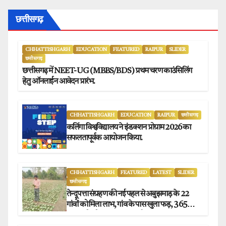
छत्तीसगढ़
CHHATTISHGARH
EDUCATION
FEATURED
RAIPUR
SLIDER
छत्तीसगढ़
छत्तीसगढ़ में NEET-UG (MBBS/BDS) प्रथम चरण काउंसिलिंग
हेतु ऑनलाईन आवेदन प्रारंभ.
CHHATTISHGARH
EDUCATION
RAIPUR
छत्तीसगढ़
कलिंगा विश्वविद्यालय ने इंडक्शन प्रोग्राम 2026 का
सफलतापूर्वक आयोजन किया.
CHHATTISHGARH
FEATURED
LATEST
SLIDER
छत्तीसगढ़
तेन्दूपत्ता संग्रहण की नई पहल से अबुझमाड़ के 22
गांवों को मिला लाभ, गांव के पास खुला फड़, 365
संग्राहकों को मिला सीधा आर्थिक लाभ.