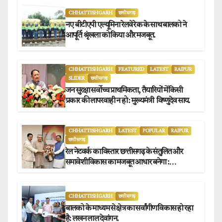
CHHATTISHGARH
छत्तीसगढ़
नए बीटीएपी एल्यूमिना रेलवे रेक के साथ बालको ने
आपूर्ति श्रृंखला को किया और मजबूत.
CHHATTISHGARH
FEATURED
LATEST
RAIPUR
SLIDER
छत्तीसगढ़
जन सुरक्षा सर्वोच्च प्राथमिकता, तैयारियों में किसी
प्रकार की लापरवाही न हो : मुख्यमंत्री विष्णुदेव साय.
CHHATTISHGARH
LATEST
POPULAR
RAIPUR
छत्तीसगढ़
रेल नेटवर्क का विस्तार छत्तीसगढ़ के संतुलित और
समावेशी विकास का मजबूत आधार बनेगा :
मुख्यमंत्री विष्णुदेव साय
CHHATTISHGARH
छत्तीसगढ़
बालको के माध्यम से क्षेत्र का सर्वांगीण विकास हो रहा
है: लखन लाल देवांगन.