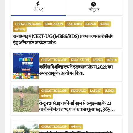
लेटेस्ट
पोपुलर
CHHATTISHGARH
EDUCATION
FEATURED
RAIPUR
SLIDER
छत्तीसगढ़
छत्तीसगढ़ में NEET-UG (MBBS/BDS) प्रथम चरण काउंसिलिंग
हेतु ऑनलाईन आवेदन प्रारंभ.
CHHATTISHGARH
EDUCATION
RAIPUR
छत्तीसगढ़
कलिंगा विश्वविद्यालय ने इंडक्शन प्रोग्राम 2026 का
सफलतापूर्वक आयोजन किया.
CHHATTISHGARH
FEATURED
LATEST
SLIDER
छत्तीसगढ़
तेन्दूपत्ता संग्रहण की नई पहल से अबुझमाड़ के 22
गांवों को मिला लाभ, गांव के पास खुला फड़, 365
संग्राहकों को मिला सीधा आर्थिक लाभ.
CHHATTISHGARH
छत्तीसगढ़