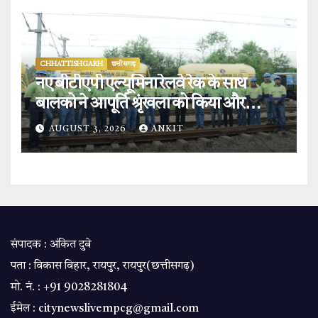
CHHATTISHGARH
छत्तीसगढ़
नए बीटीएपी एल्यूमिना रेलवे रेक के साथ
बालको ने आपूर्ति श्रृंखला को किया और
मजबूत.
AUGUST 3, 2026
ANKIT
संपादक : अंकित दुबे
पता : विकास विहार, रायपुर, रायपुर(छत्तीसगढ़)
मो. नं. : +91 9028281804
ईमेल : citynewslivempcg@gmail.com