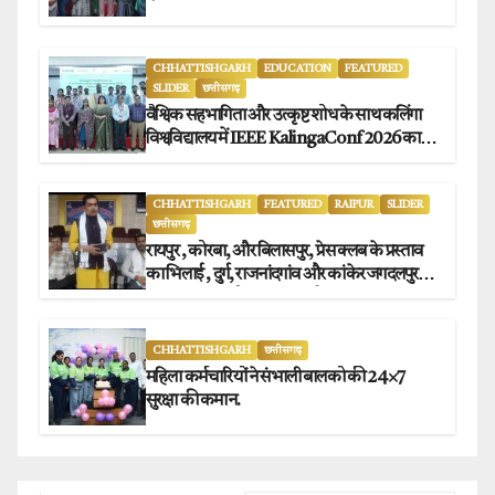
CHHATTISHGARH
EDUCATION
FEATURED
SLIDER
छत्तीसगढ़
वैश्विक सहभागिता और उत्कृष्ट शोध के साथ कलिंगा
विश्वविद्यालय में IEEE KalingaConf 2026 का
सफल समापन.
CHHATTISHGARH
FEATURED
RAIPUR
SLIDER
छत्तीसगढ़
रायपुर , कोरबा, और बिलासपुर, प्रेस क्लब के प्रस्ताव
का भिलाई , दुर्ग, राजनांदगांव और कांकेर जगदलपुर
प्रेस क्लब अध्यक्षों ने किया समर्थन.
CHHATTISHGARH
छत्तीसगढ़
महिला कर्मचारियों ने संभाली बालको की 24×7
सुरक्षा की कमान.