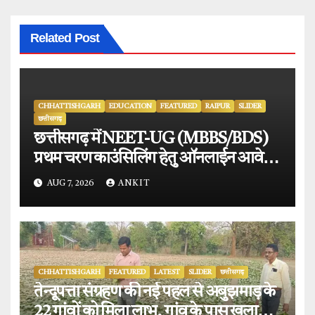
Related Post
CHHATTISHGARH
EDUCATION
FEATURED
RAIPUR
SLIDER
छत्तीसगढ़
छत्तीसगढ़ में NEET-UG (MBBS/BDS)
प्रथम चरण काउंसिलिंग हेतु ऑनलाईन आवेदन
प्रारंभ.
AUG 7, 2026
ANKIT
CHHATTISHGARH
FEATURED
LATEST
SLIDER
छत्तीसगढ़
तेन्दूपत्ता संग्रहण की नई पहल से अबुझमाड़ के
22 गांवों को मिला लाभ, गांव के पास खुला