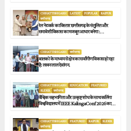
CHHATTISHGARH
LATEST
POPULAR
RAIPUR
छत्तीसगढ़
रेल नेटवर्क का विस्तार छत्तीसगढ़ के संतुलित और
समावेशी विकास का मजबूत आधार बनेगा :
मुख्यमंत्री विष्णुदेव साय
CHHATTISHGARH
छत्तीसगढ़
बालको के माध्यम से क्षेत्र का सर्वांगीण विकास हो रहा
है: लखन लाल देवांगन.
CHHATTISHGARH
EDUCATION
FEATURED
SLIDER
छत्तीसगढ़
वैश्विक सहभागिता और उत्कृष्ट शोध के साथ कलिंगा
विश्वविद्यालय में IEEE KalingaConf 2026 का
सफल समापन.
CHHATTISHGARH
FEATURED
RAIPUR
SLIDER
छत्तीसगढ़