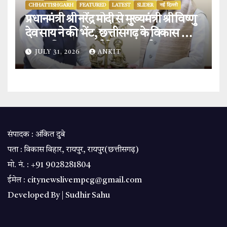
CHHATTISHGARH
FEATURED
LATEST
SLIDER
नई दिल्ली
प्रधानमंत्री श्री नरेंद्र मोदी से मुख्यमंत्री श्री विष्णु
देव साय ने की भेंट, छत्तीसगढ़ के विकास और
‘बस्तर विजन’ पर हुई विस्तृत चर्चा.
JULY 31, 2026
ANKIT
संपादक : अंकित दुबे
पता : विकास विहार, रायपुर, रायपुर(छत्तीसगढ़)
मो. नं. : +91 9028281804
ईमेल : citynewslivempcg@gmail.com
Developed By |
Sudhir Sahu