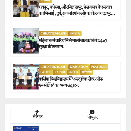
छत्तीसगढ़
रायपुर , कोरबा, और बिलासपुर, प्रेस क्लब के प्रस्ताव
का भिलाई , दुर्ग, राजनांदगांव और कांकेर जगदलपुर
प्रेस क्लब अध्यक्षों ने किया समर्थन.
CHHATTISHGARH
छत्तीसगढ़
महिला कर्मचारियों ने संभाली बालको की 24×7
सुरक्षा की कमान.
CHHATTISHGARH
EDUCATION
FEATURED
LATEST
RAIPUR
SLIDER
छत्तीसगढ़
कलिंगा विश्वविद्यालय में ‘अल्ट्राटेक सेंटर ऑफ
एक्सीलेंस’ का भव्य उद्घाटन.
लेटेस्ट
पोपुलर