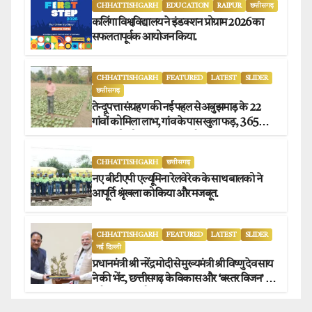
CHHATTISHGARH
EDUCATION
RAIPUR
छत्तीसगढ़
कलिंगा विश्वविद्यालय ने इंडक्शन प्रोग्राम 2026 का
सफलतापूर्वक आयोजन किया.
CHHATTISHGARH
FEATURED
LATEST
SLIDER
छत्तीसगढ़
तेन्दूपत्ता संग्रहण की नई पहल से अबुझमाड़ के 22
गांवों को मिला लाभ, गांव के पास खुला फड़, 365
संग्राहकों को मिला सीधा आर्थिक लाभ.
CHHATTISHGARH
छत्तीसगढ़
नए बीटीएपी एल्यूमिना रेलवे रेक के साथ बालको ने
आपूर्ति श्रृंखला को किया और मजबूत.
CHHATTISHGARH
FEATURED
LATEST
SLIDER
नई दिल्ली
प्रधानमंत्री श्री नरेंद्र मोदी से मुख्यमंत्री श्री विष्णु देव साय
ने की भेंट, छत्तीसगढ़ के विकास और ‘बस्तर विजन’ पर
हुई विस्तृत चर्चा.