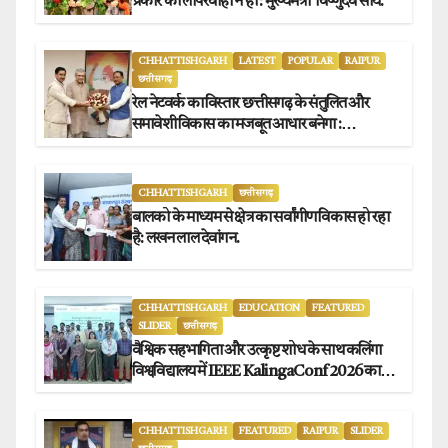
प्रकार की लापरवाही न हो : मुख्यमंत्री विष्णुदेव साय.
CHHATTISHGARH
LATEST
POPULAR
RAIPUR
छत्तीसगढ़
रेल नेटवर्क का विस्तार छत्तीसगढ़ के संतुलित और
समावेशी विकास का मजबूत आधार बनेगा :
मुख्यमंत्री विष्णुदेव साय
CHHATTISHGARH
छत्तीसगढ़
बालको के माध्यम से क्षेत्र का सर्वांगीण विकास हो रहा
है: लखन लाल देवांगन.
CHHATTISHGARH
EDUCATION
FEATURED
SLIDER
छत्तीसगढ़
वैश्विक सहभागिता और उत्कृष्ट शोध के साथ कलिंगा
विश्वविद्यालय में IEEE KalingaConf 2026 का
सफल समापन.
CHHATTISHGARH
FEATURED
RAIPUR
SLIDER