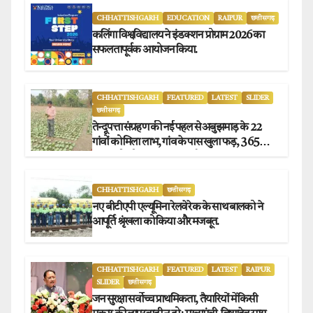
CHHATTISHGARH
EDUCATION
RAIPUR
छत्तीसगढ़
कलिंगा विश्वविद्यालय ने इंडक्शन प्रोग्राम 2026 का
सफलतापूर्वक आयोजन किया.
CHHATTISHGARH
FEATURED
LATEST
SLIDER
छत्तीसगढ़
तेन्दूपत्ता संग्रहण की नई पहल से अबुझमाड़ के 22
गांवों को मिला लाभ, गांव के पास खुला फड़, 365
संग्राहकों को मिला सीधा आर्थिक लाभ.
CHHATTISHGARH
छत्तीसगढ़
नए बीटीएपी एल्यूमिना रेलवे रेक के साथ बालको ने
आपूर्ति श्रृंखला को किया और मजबूत.
CHHATTISHGARH
FEATURED
LATEST
RAIPUR
SLIDER
छत्तीसगढ़
जन सुरक्षा सर्वोच्च प्राथमिकता, तैयारियों में किसी