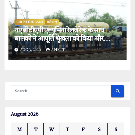
CHHATTISHGARH
छत्तीसगढ़
नए बीटीएपी एल्यूमिना रेलवे रेक के साथ
बालको ने आपूर्ति श्रृंखला को किया और
मजबूत.
AUG 3, 2026
ANKIT
August 2026
M
T
W
T
F
S
S