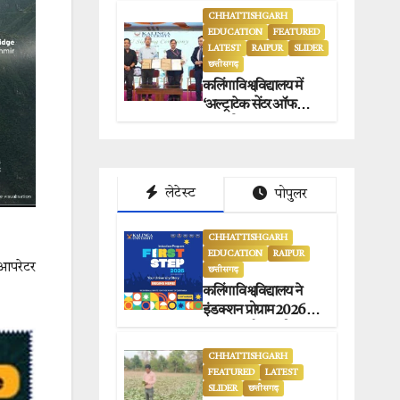
CHHATTISHGARH
EDUCATION
FEATURED
LATEST
RAIPUR
SLIDER
छत्तीसगढ़
कलिंगा विश्वविद्यालय में
‘अल्ट्राटेक सेंटर ऑफ
एक्सीलेंस’ का भव्य
उद्घाटन.
लेटेस्ट
पोपुलर
CHHATTISHGARH
EDUCATION
RAIPUR
 आपरेटर
छत्तीसगढ़
कलिंगा विश्वविद्यालय ने
इंडक्शन प्रोग्राम 2026 का
सफलतापूर्वक आयोजन
किया.
CHHATTISHGARH
FEATURED
LATEST
SLIDER
छत्तीसगढ़