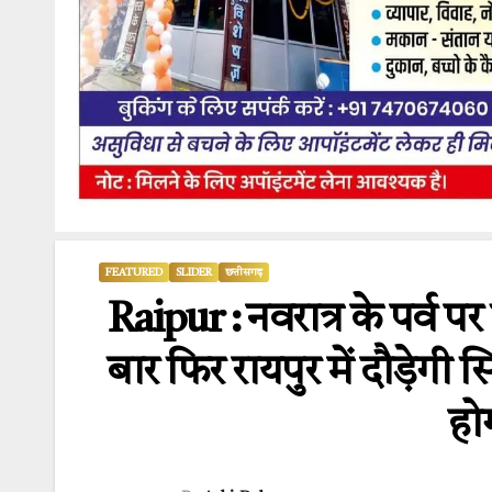
FEATURED
SLIDER
छत्तीसगढ़
Raipur : नवरात्र के पर्व प
बार फिर रायपुर में दौड़ेग
हो