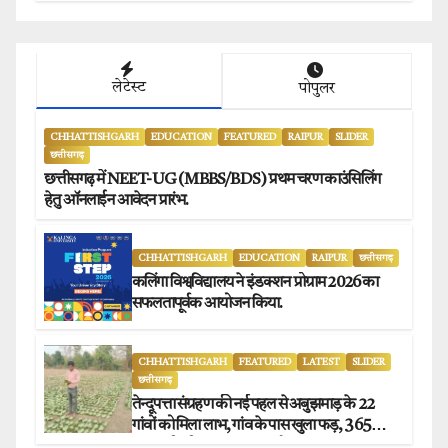
लेटेस्ट
पोपुलर
CHHATTISHGARH
EDUCATION
FEATURED
RAIPUR
SLIDER
छत्तीसगढ़
छत्तीसगढ़ में NEET-UG (MBBS/BDS) प्रथम चरण काउंसिलिंग
हेतु ऑनलाईन आवेदन प्रारंभ.
CHHATTISHGARH
EDUCATION
RAIPUR
छत्तीसगढ़
कलिंगा विश्वविद्यालय ने इंडक्शन प्रोग्राम 2026 का
सफलतापूर्वक आयोजन किया.
CHHATTISHGARH
FEATURED
LATEST
SLIDER
छत्तीसगढ़
तेन्दूपत्ता संग्रहण की नई पहल से अबुझमाड़ के 22
गांवों को मिला लाभ, गांव के पास खुला फड़, 365
संग्राहकों को मिला सीधा आर्थिक लाभ.