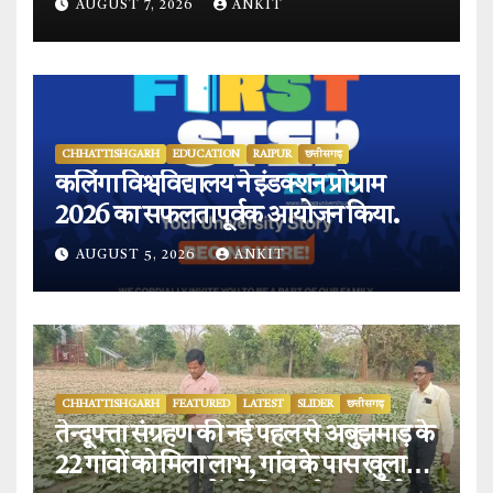
AUGUST 7, 2026
ANKIT
CHHATTISHGARH
EDUCATION
RAIPUR
छत्तीसगढ़
कलिंगा विश्वविद्यालय ने इंडक्शन प्रोग्राम
2026 का सफलतापूर्वक आयोजन किया.
AUGUST 5, 2026
ANKIT
CHHATTISHGARH
FEATURED
LATEST
SLIDER
छत्तीसगढ़
तेन्दूपत्ता संग्रहण की नई पहल से अबुझमाड़ के
22 गांवों को मिला लाभ, गांव के पास खुला