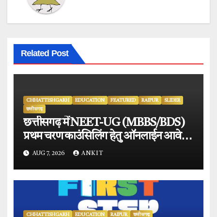
Related Post
CHHATTISHGARH
EDUCATION
FEATURED
RAIPUR
SLIDER
छत्तीसगढ़
छत्तीसगढ़ में NEET-UG (MBBS/BDS)
प्रथम चरण काउंसिलिंग हेतु ऑनलाईन आवेदन
प्रारंभ.
AUG 7, 2026
ANKIT
CHHATTISHGARH
EDUCATION
RAIPUR
छत्तीसगढ़