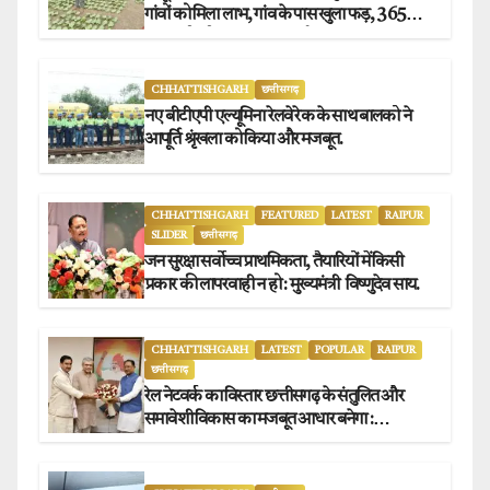
गांवों को मिला लाभ, गांव के पास खुला फड़, 365
संग्राहकों को मिला सीधा आर्थिक लाभ.
CHHATTISHGARH
छत्तीसगढ़
नए बीटीएपी एल्यूमिना रेलवे रेक के साथ बालको ने
आपूर्ति श्रृंखला को किया और मजबूत.
CHHATTISHGARH
FEATURED
LATEST
RAIPUR
SLIDER
छत्तीसगढ़
जन सुरक्षा सर्वोच्च प्राथमिकता, तैयारियों में किसी
प्रकार की लापरवाही न हो : मुख्यमंत्री विष्णुदेव साय.
CHHATTISHGARH
LATEST
POPULAR
RAIPUR
छत्तीसगढ़
रेल नेटवर्क का विस्तार छत्तीसगढ़ के संतुलित और
समावेशी विकास का मजबूत आधार बनेगा :
मुख्यमंत्री विष्णुदेव साय