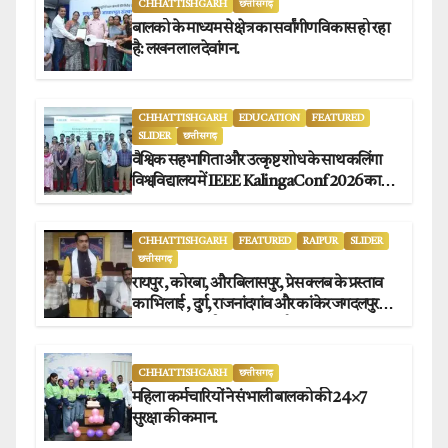
CHHATTISHGARH
छत्तीसगढ़
बालको के माध्यम से क्षेत्र का सर्वांगीण विकास हो रहा
है: लखन लाल देवांगन.
CHHATTISHGARH
EDUCATION
FEATURED
SLIDER
छत्तीसगढ़
वैश्विक सहभागिता और उत्कृष्ट शोध के साथ कलिंगा
विश्वविद्यालय में IEEE KalingaConf 2026 का
सफल समापन.
CHHATTISHGARH
FEATURED
RAIPUR
SLIDER
छत्तीसगढ़
रायपुर , कोरबा, और बिलासपुर, प्रेस क्लब के प्रस्ताव
का भिलाई , दुर्ग, राजनांदगांव और कांकेर जगदलपुर
प्रेस क्लब अध्यक्षों ने किया समर्थन.
CHHATTISHGARH
छत्तीसगढ़
महिला कर्मचारियों ने संभाली बालको की 24×7
सुरक्षा की कमान.