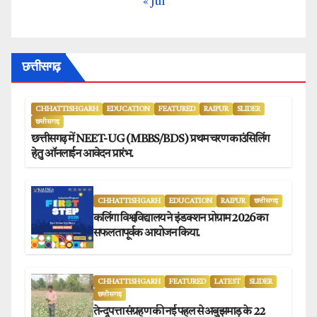
« Jul
छत्तीसगढ़
CHHATTISHGARH
EDUCATION
FEATURED
RAIPUR
SLIDER
छत्तीसगढ़
छत्तीसगढ़ में NEET-UG (MBBS/BDS) प्रथम चरण काउंसिलिंग
हेतु ऑनलाईन आवेदन प्रारंभ.
CHHATTISHGARH
EDUCATION
RAIPUR
छत्तीसगढ़
कलिंगा विश्वविद्यालय ने इंडक्शन प्रोग्राम 2026 का
सफलतापूर्वक आयोजन किया.
CHHATTISHGARH
FEATURED
LATEST
SLIDER
छत्तीसगढ़
तेन्दूपत्ता संग्रहण की नई पहल से अबुझमाड़ के 22