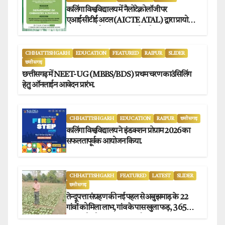
कलिंगा विश्वविद्यालय में नैलोटेक्नोलॉजी पर
एआईसीटीई अटल (AICTE ATAL) द्वारा प्रायोजित
छह दिवसीय फैकल्टी डेवलपमेंट प्रोग्राम का सफल
आयोजन.
CHHATTISHGARH
EDUCATION
FEATURED
RAIPUR
SLIDER
छत्तीसगढ़
छत्तीसगढ़ में NEET-UG (MBBS/BDS) प्रथम चरण काउंसिलिंग
हेतु ऑनलाईन आवेदन प्रारंभ.
CHHATTISHGARH
EDUCATION
RAIPUR
छत्तीसगढ़
कलिंगा विश्वविद्यालय ने इंडक्शन प्रोग्राम 2026 का
सफलतापूर्वक आयोजन किया.
CHHATTISHGARH
FEATURED
LATEST
SLIDER
छत्तीसगढ़
तेन्दूपत्ता संग्रहण की नई पहल से अबुझमाड़ के 22
गांवों को मिला लाभ, गांव के पास खुला फड़, 365
संग्राहकों को मिला सीधा आर्थिक लाभ.