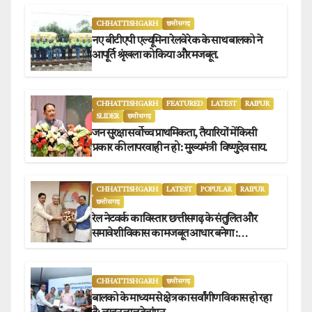
CHHATTISHGARH
छत्तीसगढ़
नए बीटीएपी एल्यूमिना रेलवे रेक के साथ बालको ने
आपूर्ति श्रृंखला को किया और मजबूत.
CHHATTISHGARH
FEATURED
LATEST
RAIPUR
SLIDER
छत्तीसगढ़
जन सुरक्षा सर्वोच्च प्राथमिकता, तैयारियों में किसी
प्रकार की लापरवाही न हो : मुख्यमंत्री विष्णुदेव साय.
CHHATTISHGARH
LATEST
POPULAR
RAIPUR
छत्तीसगढ़
रेल नेटवर्क का विस्तार छत्तीसगढ़ के संतुलित और
समावेशी विकास का मजबूत आधार बनेगा :
मुख्यमंत्री विष्णुदेव साय
CHHATTISHGARH
छत्तीसगढ़
बालको के माध्यम से क्षेत्र का सर्वांगीण विकास हो रहा