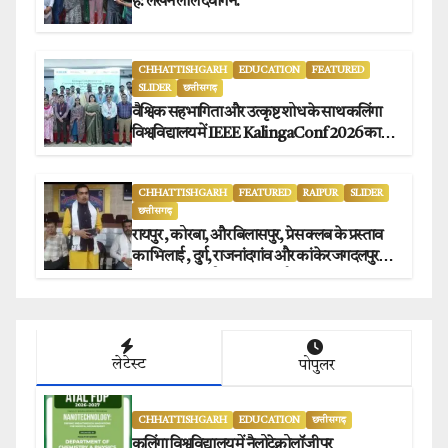
है: लखन लाल देवांगन.
CHHATTISHGARH
EDUCATION
FEATURED
SLIDER
छत्तीसगढ़
वैश्विक सहभागिता और उत्कृष्ट शोध के साथ कलिंगा
विश्वविद्यालय में IEEE KalingaConf 2026 का
सफल समापन.
CHHATTISHGARH
FEATURED
RAIPUR
SLIDER
छत्तीसगढ़
रायपुर , कोरबा, और बिलासपुर, प्रेस क्लब के प्रस्ताव
का भिलाई , दुर्ग, राजनांदगांव और कांकेर जगदलपुर
प्रेस क्लब अध्यक्षों ने किया समर्थन.
लेटेस्ट
पोपुलर
CHHATTISHGARH
EDUCATION
छत्तीसगढ़
कलिंगा विश्वविद्यालय में नैलोटेक्नोलॉजी पर