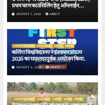
प्रथम चरण काउंसिलिंग हेतु ऑनलाईन
आवेदन प्रारंभ.
AUGUST 7, 2026
ANKIT
CHHATTISHGARH
EDUCATION
RAIPUR
छत्तीसगढ़
कलिंगा विश्वविद्यालय ने इंडक्शन प्रोग्राम
2026 का सफलतापूर्वक आयोजन किया.
AUGUST 5, 2026
ANKIT
CHHATTISHGARH
FEATURED
LATEST
SLIDER
छत्तीसगढ़