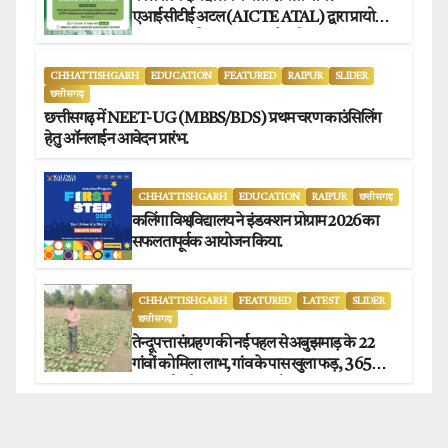
एआईसीटीई अटल (AICTE ATAL) द्वारा प्रायोजित
छह दिवसीय फैकल्टी डेवलपमेंट प्रोग्राम का सफल
आयोजन.
CHHATTISHGARH
EDUCATION
FEATURED
RAIPUR
SLIDER
छत्तीसगढ़
छत्तीसगढ़ में NEET-UG (MBBS/BDS) प्रथम चरण काउंसिलिंग
हेतु ऑनलाईन आवेदन प्रारंभ.
CHHATTISHGARH
EDUCATION
RAIPUR
छत्तीसगढ़
कलिंगा विश्वविद्यालय ने इंडक्शन प्रोग्राम 2026 का
सफलतापूर्वक आयोजन किया.
CHHATTISHGARH
FEATURED
LATEST
SLIDER
छत्तीसगढ़
तेन्दूपत्ता संग्रहण की नई पहल से अबुझमाड़ के 22
गांवों को मिला लाभ, गांव के पास खुला फड़, 365
संग्राहकों को मिला सीधा आर्थिक लाभ.