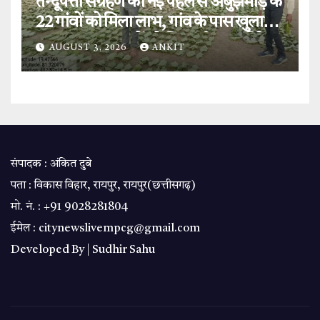
तेन्दूपत्ता संग्रहण की नई पहल से अबुझमाड़ के
22 गांवों को मिला लाभ, गांव के पास खुला
फड़, 365 संग्राहकों को मिला सीधा आर्थिक
AUGUST 3, 2026
ANKIT
लाभ.
संपादक : अंकित दुबे
पता : विकास विहार, रायपुर, रायपुर(छत्तीसगढ़)
मो. नं. : +91 9028281804
ईमेल : citynewslivempcg@gmail.com
Developed By |
Sudhir Sahu