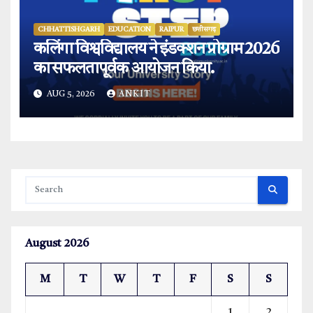
CHHATTISHGARH
EDUCATION
RAIPUR
छत्तीसगढ़
कलिंगा विश्वविद्यालय ने इंडक्शन प्रोग्राम 2026
का सफलतापूर्वक आयोजन किया.
AUG 5, 2026
ANKIT
August 2026
M
T
W
T
F
S
S
1
2